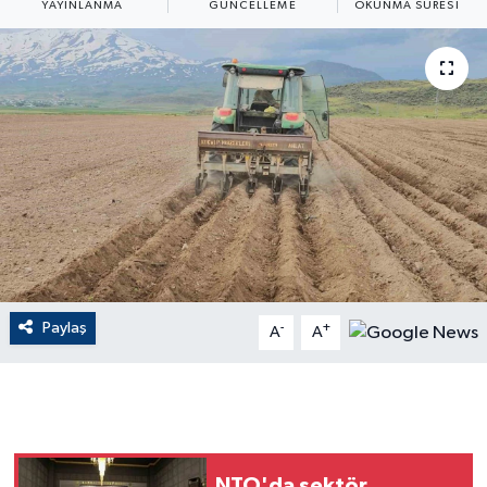
YAYINLANMA
GÜNCELLEME
OKUNMA SÜRESI
ÇEVRE
Dış Haberler
Dünya
EĞİTİM
EKONOMİ
English News
Paylaş
-
+
A
A
Finans
Flaş Haber
Gayrimenkul
NTO'da sektör