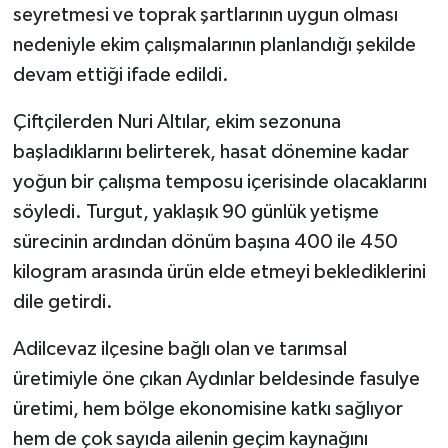
KÜLTÜR SANAT
seyretmesi ve toprak şartlarının uygun olması
nedeniyle ekim çalışmalarının planlandığı şekilde
MAGAZİN
devam ettiği ifade edildi.
Otomobil
Çiftçilerden Nuri Altılar, ekim sezonuna
başladıklarını belirterek, hasat dönemine kadar
POLİTİKA
yoğun bir çalışma temposu içerisinde olacaklarını
söyledi. Turgut, yaklaşık 90 günlük yetişme
Sağlık
sürecinin ardından dönüm başına 400 ile 450
SİYASET
kilogram arasında ürün elde etmeyi beklediklerini
dile getirdi.
SPOR HABERLERİ
Adilcevaz ilçesine bağlı olan ve tarımsal
TEKNOLOJİ
üretimiyle öne çıkan Aydınlar beldesinde fasulye
üretimi, hem bölge ekonomisine katkı sağlıyor
Turizm
hem de çok sayıda ailenin geçim kaynağını