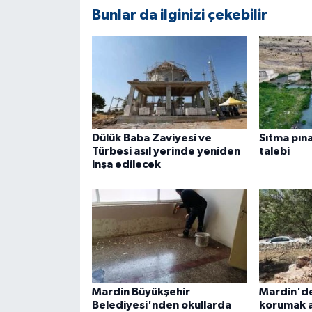
Bunlar da ilginizi çekebilir
Dülük Baba Zaviyesi ve
Sıtma pın
Türbesi asıl yerinde yeniden
talebi
inşa edilecek
Mardin Büyükşehir
Mardin'de 
Belediyesi'nden okullarda
korumak a