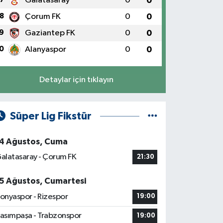
Galatasaray
0
0
8
Çorum FK
0
0
9
Gaziantep FK
0
0
0
Alanyaspor
0
0
Detaylar için tıklayın
Süper Lig Fikstür
4 Ağustos, Cuma
alatasaray - Çorum FK
21:30
5 Ağustos, Cumartesi
onyaspor - Rizespor
19:00
asımpaşa - Trabzonspor
19:00