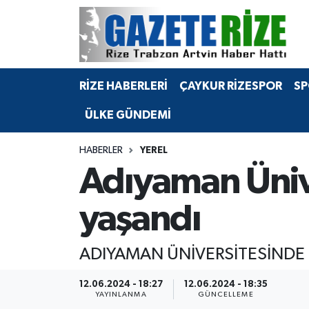
BÖLGEMİZ
Merkez Nöbetçi Eczaneler
RİZE HABERLERİ
ÇAYKUR RİZESPOR
SP
SPOR
Merkez Hava Durumu
ÜLKE GÜNDEMİ
Asayiş
Merkez Trafik Yoğunluk Haritası
HABERLER
YEREL
Rize Jandarma Komutanlığı
Süper Lig Puan Durumu ve Fikstür
Adıyaman Üniv
Bilim Teknoloji
Tüm Manşetler
yaşandı
Bölge
Son Dakika Haberleri
ADIYAMAN ÜNİVERSİTESİNDE 
Advertising news
Haber Arşivi
12.06.2024 - 18:27
12.06.2024 - 18:35
YAYINLANMA
GÜNCELLEME
Canlı Maç