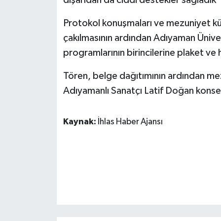
dışarıdan da ciddi destekler sağladık”
Protokol konuşmaları ve mezuniyet kü
çakılmasının ardından Adıyaman Üniver
programlarının birincilerine plaket ve 
Tören, belge dağıtımının ardından mez
Adıyamanlı Sanatçı Latif Doğan konser
Kaynak:
İhlas Haber Ajansı