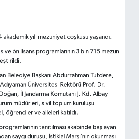
akademik yılı mezuniyet coşkusu yaşandı.
ns ve ön lisans programlarının 3 bin 715 mezun
ştirildi.
an Belediye Başkanı Abdurrahman Tutdere,
Adıyaman Üniversitesi Rektörü Prof. Dr.
 Doğan, İl Jandarma Komutanı J. Kd. Albay
urum müdürleri, sivil toplum kuruluşu
, öğrenciler ve aileleri katıldı.
programlarının tanıtılması akabinde başlayan
ndan saygı duruşu, İstiklal Marşı’nın okunması