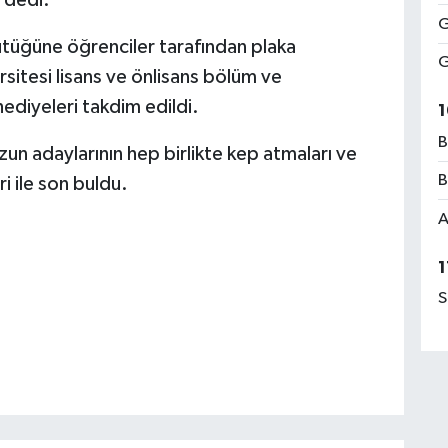
 dedi.
G
tüğüne öğrenciler tarafından plaka
G
sitesi lisans ve önlisans bölüm ve
hediyeleri takdim edildi.
1
B
un adaylarının hep birlikte kep atmaları ve
B
i ile son buldu.
A
1
S