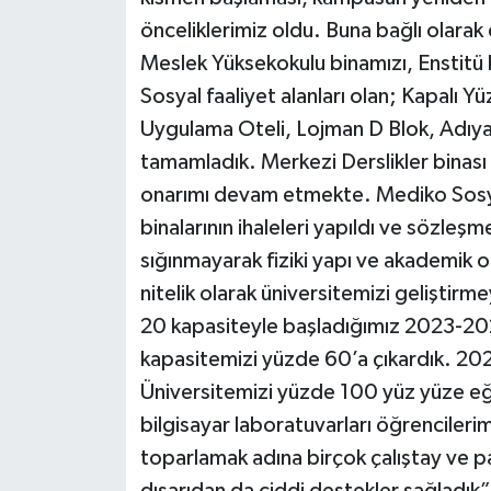
ÜLKE GÜNDEMİ
önceliklerimiz oldu. Buna bağlı olarak
Meslek Yüksekokulu binamızı, Enstitü b
YAŞAM
Sosyal faaliyet alanları olan; Kapalı 
Uygulama Oteli, Lojman D Blok, Adıya
YEREL
tamamladık. Merkezi Derslikler binası ve
Yerel Haberler
onarımı devam etmekte. Mediko Sosya
binalarının ihaleleri yapıldı ve sözleş
sığınmayarak fiziki yapı ve akademik 
nitelik olarak üniversitemizi gelişti
20 kapasiteyle başladığımız 2023-20
kapasitemizi yüzde 60’a çıkardık. 20
Üniversitemizi yüzde 100 yüz yüze e
bilgisayar laboratuvarları öğrencilerimi
toparlamak adına birçok çalıştay ve p