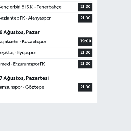
ençlerbirliği S.K. - Fenerbahçe
21:30
aziantep FK - Alanyaspor
21:30
6 Ağustos, Pazar
aşakşehir - Kocaelispor
19:00
eşiktaş - Eyüpspor
21:30
med - Erzurumspor FK
21:30
7 Ağustos, Pazartesi
amsunspor - Göztepe
21:30