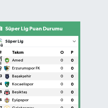
Süper Lig Puan Durumu
Süper Lig
#
Takım
O
P
1
Amed
0
0
2
Erzurumspor FK
0
0
3
Başakşehir
0
0
4
Kocaelispor
0
0
5
Beşiktaş
0
0
6
Eyüpspor
0
0
7