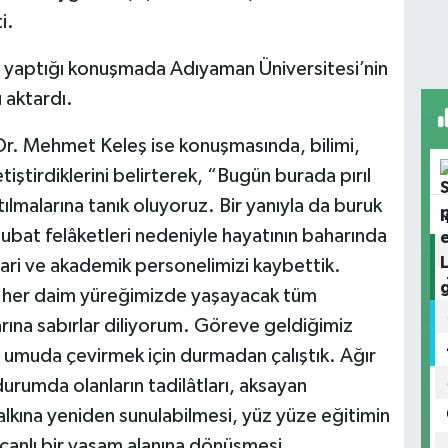
i.
, yaptığı konuşmada Adıyaman Üniversitesi’nin
 aktardı.
Dr. Mehmet Keleş ise konuşmasında, bilimi,
iştirdiklerini belirterek, “Bugün burada pırıl
tılmalarına tanık oluyoruz. Bir yanıyla da buruk
ubat felâketleri nedeniyle hayatının baharında
dari ve akademik personelimizi kaybettik.
rı her daim yüreğimizde yaşayacak tüm
arına sabırlar diliyorum. Göreve geldiğimiz
 umuda çevirmek için durmadan çalıştık. Ağır
 durumda olanların tadilâtları, aksayan
alkına yeniden sunulabilmesi, yüz yüze eğitimin
anlı bir yaşam alanına dönüşmesi