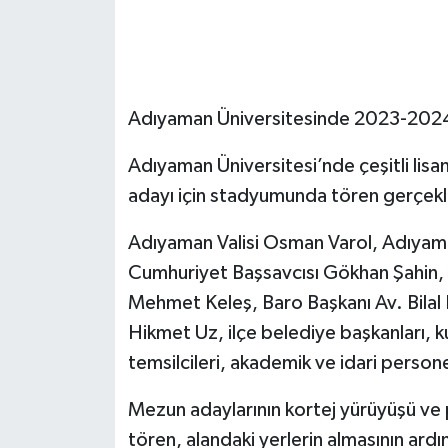
GENEL
GÜNDEM
Adıyaman Üniversitesinde 2023-2024 
Güvenlik
Adıyaman Üniversitesi’nde çeşitli lisa
adayı için stadyumunda tören gerçekle
HABERDE İNSAN
Adıyaman Valisi Osman Varol, Adıyam
İNSAN
Cumhuriyet Başsavcısı Gökhan Şahin, 
İş Dünyası
Mehmet Keleş, Baro Başkanı Av. Bilal
Hikmet Uz, ilçe belediye başkanları, k
Jandarma
temsilcileri, akademik ve idari personel
Kadın
Mezun adaylarının kortej yürüyüşü ve 
tören, alandaki yerlerin almasının ardı