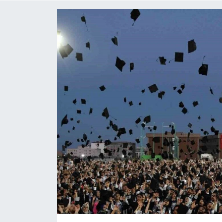
ÇEVRE
Dış Haberler
Dünya
EĞİTİM
EKONOMİ
English News
Finans
Flaş Haber
Gayrimenkul