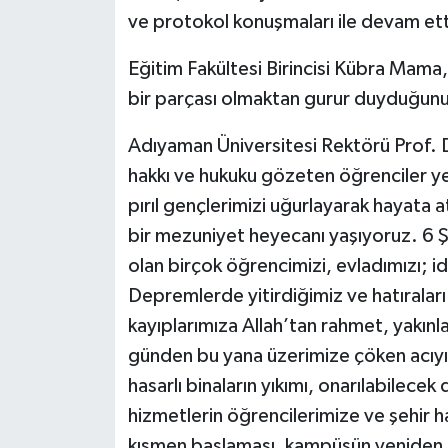
KÜLTÜR SANAT
ve protokol konuşmaları ile devam ett
MAGAZİN
Eğitim Fakültesi Birincisi Kübra Mama
bir parçası olmaktan gurur duyduğunu
Otomobil
Adıyaman Üniversitesi Rektörü Prof. 
POLİTİKA
hakkı ve hukuku gözeten öğrenciler yet
pırıl gençlerimizi uğurlayarak hayata a
Sağlık
bir mezuniyet heyecanı yaşıyoruz. 6 Ş
SİYASET
olan birçok öğrencimizi, evladımızı; i
Depremlerde yitirdiğimiz ve hatırala
SPOR HABERLERİ
kayıplarımıza Allah’tan rahmet, yakınl
günden bu yana üzerimize çöken acıyı
TEKNOLOJİ
hasarlı binaların yıkımı, onarılabilecek
Turizm
hizmetlerin öğrencilerimize ve şehir h
kısmen başlaması, kampüsün yeniden c