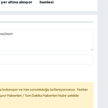
yer altına alınıyor
hamlesi
ş bulunuyor ve tüm sorumluluğu üstleniyorsunuz. Yazılan
or Haberleri / Son Dakika Haberleri hiçbir şekilde