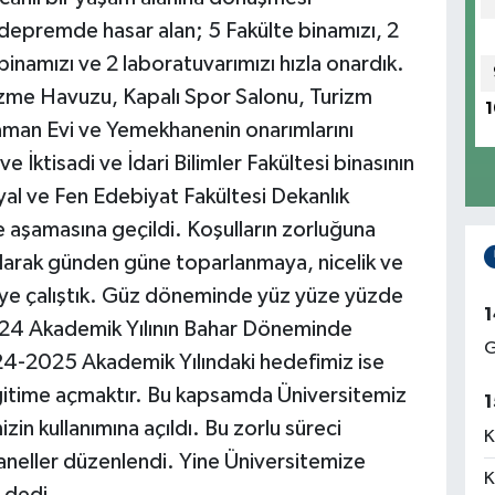
 depremde hasar alan; 5 Fakülte binamızı, 2
inamızı ve 2 laboratuvarımızı hızla onardık.
Yüzme Havuzu, Kapalı Spor Salonu, Turizm
1
man Evi ve Yemekhanenin onarımlarını
 İktisadi ve İdari Bilimler Fakültesi binasının
l ve Fen Edebiyat Fakültesi Dekanlık
me aşamasına geçildi. Koşulların zorluğuna
olarak günden güne toparlanmaya, nicelik ve
rmeye çalıştık. Güz döneminde yüz yüze yüzde
1
24 Akademik Yılının Bahar Döneminde
G
24-2025 Akademik Yılındaki hedefimiz ise
ğitime açmaktır. Bu kapsamda Üniversitemiz
1
zin kullanımına açıldı. Bu zorlu süreci
K
aneller düzenlendi. Yine Üniversitemize
K