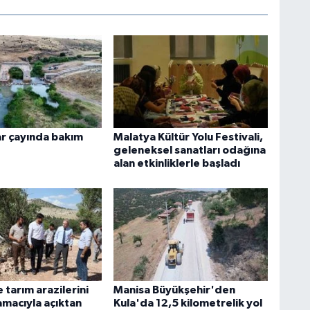
ar çayında bakım
Malatya Kültür Yolu Festivali,
geleneksel sanatları odağına
alan etkinliklerle başladı
tarım arazilerini
Manisa Büyükşehir'den
macıyla açıktan
Kula'da 12,5 kilometrelik yol