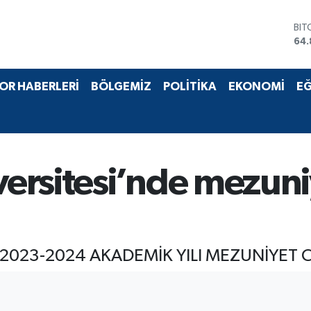
BIT
64.
DO
47,
EU
55,
OR HABERLERİ
BÖLGEMİZ
POLİTİKA
EKONOMİ
EĞ
STE
64,
GRA
66
BİS
13.
ersitesi’nde mezuni
2023-2024 AKADEMİK YILI MEZUNİYET 