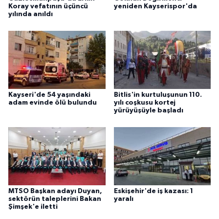
Koray vefatının üçüncü
yeniden Kayserispor'da
yılında anıldı
Kayseri'de 54 yaşındaki
Bitlis'in kurtuluşunun 110.
adam evinde ölü bulundu
yılı coşkusu kortej
yürüyüşüyle başladı
MTSO Başkan adayı Duyan,
Eskişehir'de iş kazası: 1
sektörün taleplerini Bakan
yaralı
Şimşek'e iletti