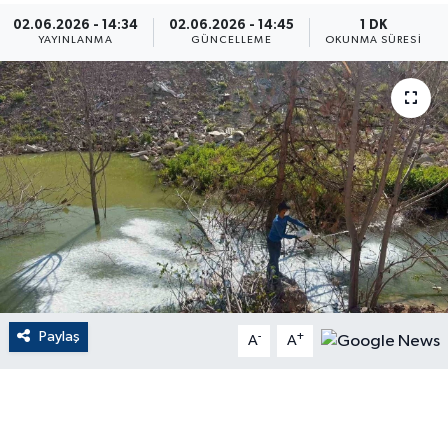
02.06.2026 - 14:34
02.06.2026 - 14:45
1 DK
ÇEVRE
YAYINLANMA
GÜNCELLEME
OKUNMA SÜRESI
Dış Haberler
Dünya
EĞİTİM
EKONOMİ
English News
Paylaş
-
+
Finans
A
A
Flaş Haber
Gayrimenkul