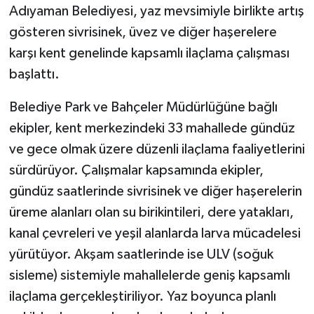
Adıyaman Belediyesi, yaz mevsimiyle birlikte artış
gösteren sivrisinek, üvez ve diğer haşerelere
GENEL
karşı kent genelinde kapsamlı ilaçlama çalışması
GÜNDEM
başlattı.
Güvenlik
Belediye Park ve Bahçeler Müdürlüğüne bağlı
ekipler, kent merkezindeki 33 mahallede gündüz
HABERDE İNSAN
ve gece olmak üzere düzenli ilaçlama faaliyetlerini
sürdürüyor. Çalışmalar kapsamında ekipler,
İNSAN
gündüz saatlerinde sivrisinek ve diğer haşerelerin
üreme alanları olan su birikintileri, dere yatakları,
İş Dünyası
kanal çevreleri ve yeşil alanlarda larva mücadelesi
Jandarma
yürütüyor. Akşam saatlerinde ise ULV (soğuk
sisleme) sistemiyle mahallelerde geniş kapsamlı
Kadın
ilaçlama gerçekleştiriliyor. Yaz boyunca planlı