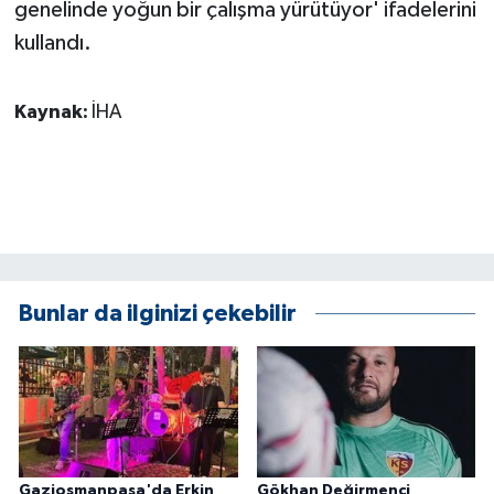
genelinde yoğun bir çalışma yürütüyor' ifadelerini
ÜLKE GÜNDEMİ
kullandı.
YAŞAM
Kaynak:
İHA
YEREL
Yerel Haberler
Bunlar da ilginizi çekebilir
Gaziosmanpaşa'da Erkin
Gökhan Değirmenci