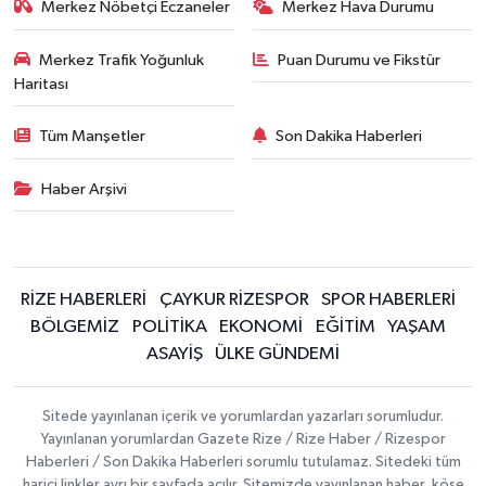
Merkez Nöbetçi Eczaneler
Merkez Hava Durumu
Merkez Trafik Yoğunluk
Puan Durumu ve Fikstür
Haritası
Tüm Manşetler
Son Dakika Haberleri
Haber Arşivi
RİZE HABERLERİ
ÇAYKUR RİZESPOR
SPOR HABERLERİ
BÖLGEMİZ
POLİTİKA
EKONOMİ
EĞİTİM
YAŞAM
ASAYİŞ
ÜLKE GÜNDEMİ
Sitede yayınlanan içerik ve yorumlardan yazarları sorumludur.
Yayınlanan yorumlardan Gazete Rize / Rize Haber / Rizespor
Haberleri / Son Dakika Haberleri sorumlu tutulamaz. Sitedeki tüm
harici linkler ayrı bir sayfada açılır. Sitemizde yayınlanan haber, köşe