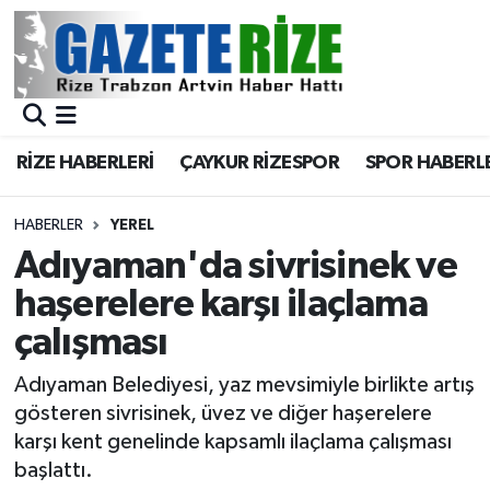
BÖLGEMİZ
Merkez Nöbetçi Eczaneler
SPOR
Merkez Hava Durumu
RİZE HABERLERİ
ÇAYKUR RİZESPOR
SPOR HABERL
Asayiş
Merkez Trafik Yoğunluk Haritası
HABERLER
YEREL
Rize Jandarma Komutanlığı
Süper Lig Puan Durumu ve Fikstür
Adıyaman'da sivrisinek ve
haşerelere karşı ilaçlama
Bilim Teknoloji
Tüm Manşetler
çalışması
Bölge
Son Dakika Haberleri
Adıyaman Belediyesi, yaz mevsimiyle birlikte artış
gösteren sivrisinek, üvez ve diğer haşerelere
Advertising news
Haber Arşivi
karşı kent genelinde kapsamlı ilaçlama çalışması
başlattı.
Canlı Maç