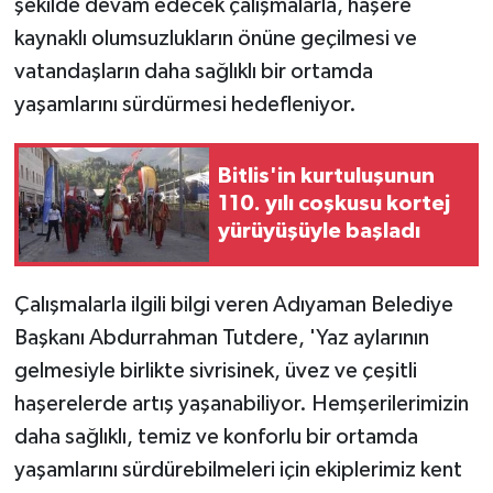
şekilde devam edecek çalışmalarla, haşere
KÜLTÜR SANAT
kaynaklı olumsuzlukların önüne geçilmesi ve
MAGAZİN
vatandaşların daha sağlıklı bir ortamda
yaşamlarını sürdürmesi hedefleniyor.
Otomobil
Bitlis'in kurtuluşunun
POLİTİKA
110. yılı coşkusu kortej
yürüyüşüyle başladı
Sağlık
SİYASET
Çalışmalarla ilgili bilgi veren Adıyaman Belediye
Başkanı Abdurrahman Tutdere, 'Yaz aylarının
SPOR HABERLERİ
gelmesiyle birlikte sivrisinek, üvez ve çeşitli
TEKNOLOJİ
haşerelerde artış yaşanabiliyor. Hemşerilerimizin
daha sağlıklı, temiz ve konforlu bir ortamda
Turizm
yaşamlarını sürdürebilmeleri için ekiplerimiz kent