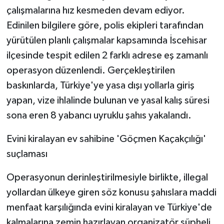
KÜLTÜR SANAT
çalışmalarına hız kesmeden devam ediyor.
Edinilen bilgilere göre, polis ekipleri tarafından
MAGAZİN
yürütülen planlı çalışmalar kapsamında İscehisar
Otomobil
ilçesinde tespit edilen 2 farklı adrese eş zamanlı
operasyon düzenlendi. Gerçekleştirilen
POLİTİKA
baskınlarda, Türkiye'ye yasa dışı yollarla giriş
yapan, vize ihlalinde bulunan ve yasal kalış süresi
Sağlık
sona eren 8 yabancı uyruklu şahıs yakalandı.
SİYASET
Evini kiralayan ev sahibine 'Göçmen Kaçakçılığı'
suçlaması
SPOR HABERLERİ
Operasyonun derinleştirilmesiyle birlikte, illegal
TEKNOLOJİ
yollardan ülkeye giren söz konusu şahıslara maddi
menfaat karşılığında evini kiralayan ve Türkiye'de
Turizm
kalmalarına zemin hazırlayan organizatör şüpheli