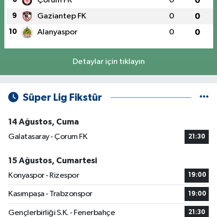
Çorum FK
0
0
9
Gaziantep FK
0
0
10
Alanyaspor
0
0
Detaylar için tıklayın
Süper Lig Fikstür
14 Ağustos, Cuma
Galatasaray - Çorum FK
21:30
15 Ağustos, Cumartesi
Konyaspor - Rizespor
19:00
Kasımpaşa - Trabzonspor
19:00
Gençlerbirliği S.K. - Fenerbahçe
21:30