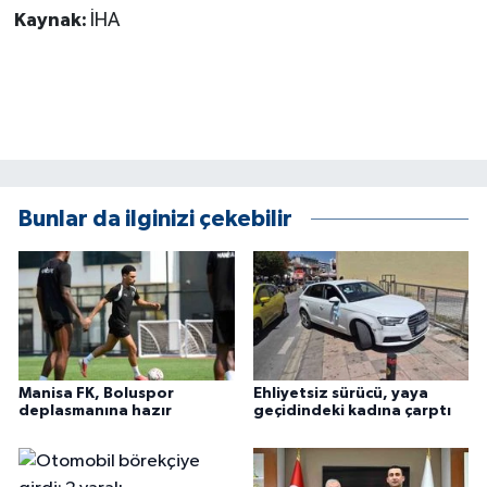
Kaynak:
İHA
Bunlar da ilginizi çekebilir
Manisa FK, Boluspor
Ehliyetsiz sürücü, yaya
deplasmanına hazır
geçidindeki kadına çarptı