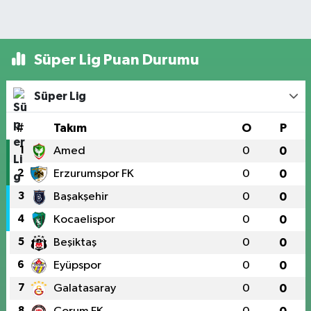
Süper Lig Puan Durumu
Süper Lig
#
Takım
O
P
1
Amed
0
0
2
Erzurumspor FK
0
0
3
Başakşehir
0
0
4
Kocaelispor
0
0
5
Beşiktaş
0
0
6
Eyüpspor
0
0
7
Galatasaray
0
0
8