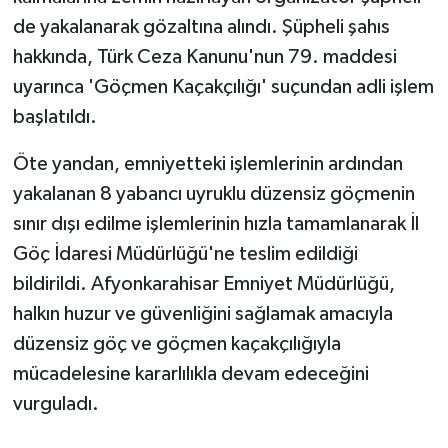
ÜLKE GÜNDEMİ
de yakalanarak gözaltına alındı. Şüpheli şahıs
hakkında, Türk Ceza Kanunu'nun 79. maddesi
YAŞAM
uyarınca 'Göçmen Kaçakçılığı' suçundan adli işlem
başlatıldı.
YEREL
Öte yandan, emniyetteki işlemlerinin ardından
Yerel Haberler
yakalanan 8 yabancı uyruklu düzensiz göçmenin
sınır dışı edilme işlemlerinin hızla tamamlanarak İl
Göç İdaresi Müdürlüğü'ne teslim edildiği
bildirildi. Afyonkarahisar Emniyet Müdürlüğü,
halkın huzur ve güvenliğini sağlamak amacıyla
düzensiz göç ve göçmen kaçakçılığıyla
mücadelesine kararlılıkla devam edeceğini
vurguladı.