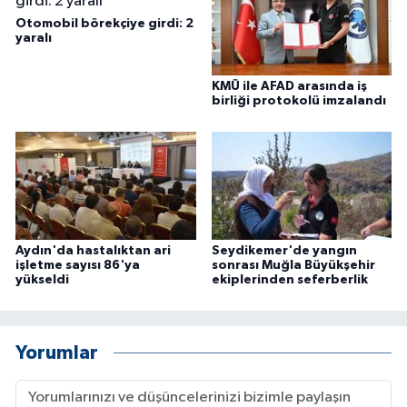
Otomobil börekçiye girdi: 2
yaralı
KMÜ ile AFAD arasında iş
birliği protokolü imzalandı
Aydın'da hastalıktan ari
Seydikemer'de yangın
işletme sayısı 86'ya
sonrası Muğla Büyükşehir
yükseldi
ekiplerinden seferberlik
Yorumlar