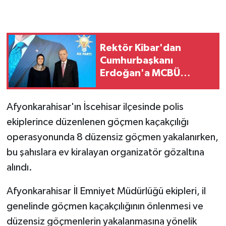
GENEL
Rektör Kibar'dan
GÜNDEM
Cumhurbaşkanı
Erdoğan'a MCBÜ
Güvenlik
vizyonu sunumu
HABERDE İNSAN
Afyonkarahisar'ın İscehisar ilçesinde polis
ekiplerince düzenlenen göçmen kaçakçılığı
İNSAN
operasyonunda 8 düzensiz göçmen yakalanırken,
bu şahıslara ev kiralayan organizatör gözaltına
İş Dünyası
alındı.
Jandarma
Afyonkarahisar İl Emniyet Müdürlüğü ekipleri, il
Kadın
genelinde göçmen kaçakçılığının önlenmesi ve
düzensiz göçmenlerin yakalanmasına yönelik