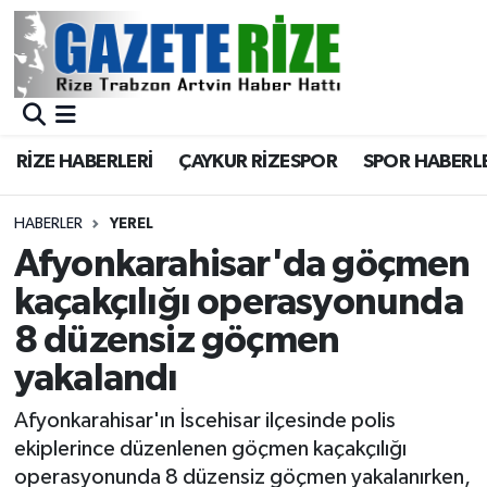
BÖLGEMİZ
Merkez Nöbetçi Eczaneler
SPOR
Merkez Hava Durumu
RİZE HABERLERİ
ÇAYKUR RİZESPOR
SPOR HABERL
Asayiş
Merkez Trafik Yoğunluk Haritası
HABERLER
YEREL
Rize Jandarma Komutanlığı
Süper Lig Puan Durumu ve Fikstür
Afyonkarahisar'da göçmen
kaçakçılığı operasyonunda
Bilim Teknoloji
Tüm Manşetler
8 düzensiz göçmen
Bölge
Son Dakika Haberleri
yakalandı
Advertising news
Haber Arşivi
Afyonkarahisar'ın İscehisar ilçesinde polis
ekiplerince düzenlenen göçmen kaçakçılığı
Canlı Maç
operasyonunda 8 düzensiz göçmen yakalanırken,