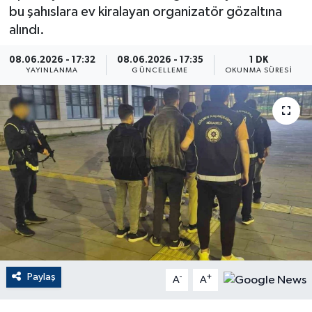
bu şahıslara ev kiralayan organizatör gözaltına
ÇEVRE
alındı.
Dış Haberler
08.06.2026 - 17:32
08.06.2026 - 17:35
1 DK
YAYINLANMA
GÜNCELLEME
OKUNMA SÜRESI
Dünya
EĞİTİM
EKONOMİ
English News
Finans
Flaş Haber
Paylaş
-
+
A
A
Gayrimenkul