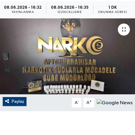
08.06.2026 - 16:32
08.06.2026 - 16:35
1 DK
ÇEVRE
YAYINLANMA
GÜNCELLEME
OKUNMA SÜRESI
Dış Haberler
Dünya
EĞİTİM
EKONOMİ
English News
Paylaş
-
+
Finans
A
A
Flaş Haber
Gayrimenkul