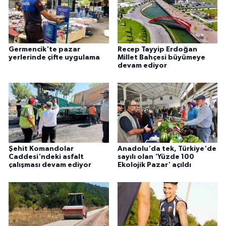
ÜLKE GÜNDEMİ
YAŞAM
Germencik'te pazar
Recep Tayyip Erdoğan
yerlerinde çifte uygulama
Millet Bahçesi büyümeye
YEREL
devam ediyor
Yerel Haberler
Şehit Komandolar
Anadolu'da tek, Türkiye'de
Caddesi'ndeki asfalt
sayılı olan 'Yüzde 100
çalışması devam ediyor
Ekolojik Pazar' açıldı