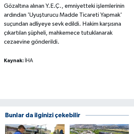
KÜLTÜR SANAT
Gözaltına alınan Y.E.Ç., emniyetteki işlemlerinin
ardından 'Uyuşturucu Madde Ticareti Yapmak'
MAGAZİN
suçundan adliyeye sevk edildi. Hakim karşısına
çıkartılan şüpheli, mahkemece tutuklanarak
Otomobil
cezaevine gönderildi.
POLİTİKA
Kaynak:
İHA
Sağlık
SİYASET
SPOR HABERLERİ
TEKNOLOJİ
Bunlar da ilginizi çekebilir
Turizm