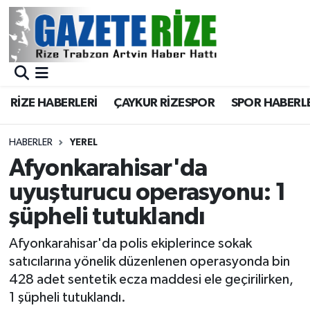
BÖLGEMİZ
Merkez Nöbetçi Eczaneler
SPOR
Merkez Hava Durumu
RİZE HABERLERİ
ÇAYKUR RİZESPOR
SPOR HABERL
Asayiş
Merkez Trafik Yoğunluk Haritası
HABERLER
YEREL
Rize Jandarma Komutanlığı
Süper Lig Puan Durumu ve Fikstür
Afyonkarahisar'da
uyuşturucu operasyonu: 1
Bilim Teknoloji
Tüm Manşetler
şüpheli tutuklandı
Bölge
Son Dakika Haberleri
Afyonkarahisar'da polis ekiplerince sokak
satıcılarına yönelik düzenlenen operasyonda bin
Advertising news
Haber Arşivi
428 adet sentetik ecza maddesi ele geçirilirken,
1 şüpheli tutuklandı.
Canlı Maç