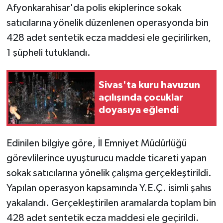
Afyonkarahisar'da polis ekiplerince sokak
satıcılarına yönelik düzenlenen operasyonda bin
GENEL
428 adet sentetik ecza maddesi ele geçirilirken,
GÜNDEM
1 şüpheli tutuklandı.
Güvenlik
Sivas'ta kuru havuzun
açılışında çocuklar
HABERDE İNSAN
doyasıya eğlendi
İNSAN
Edinilen bilgiye göre, İl Emniyet Müdürlüğü
İş Dünyası
görevlilerince uyuşturucu madde ticareti yapan
sokak satıcılarına yönelik çalışma gerçekleştirildi.
Jandarma
Yapılan operasyon kapsamında Y.E.Ç. isimli şahıs
Kadın
yakalandı. Gerçekleştirilen aramalarda toplam bin
428 adet sentetik ecza maddesi ele geçirildi.