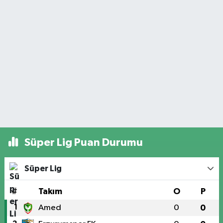
Süper Lig Puan Durumu
Süper Lig
#
Takım
O
P
1
Amed
0
0