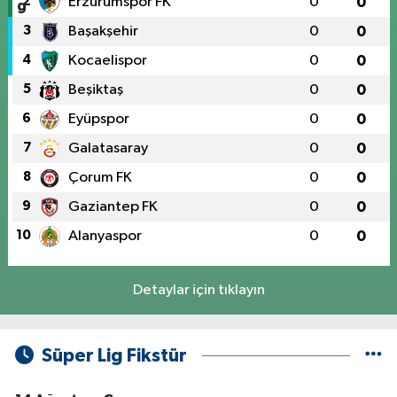
2
Erzurumspor FK
0
0
3
Başakşehir
0
0
4
Kocaelispor
0
0
5
Beşiktaş
0
0
6
Eyüpspor
0
0
7
Galatasaray
0
0
8
Çorum FK
0
0
9
Gaziantep FK
0
0
10
Alanyaspor
0
0
Detaylar için tıklayın
Süper Lig Fikstür