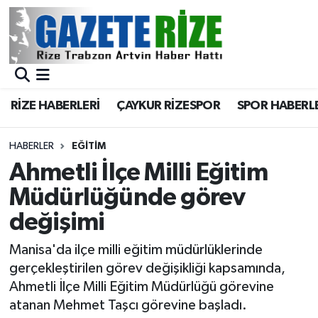
BÖLGEMİZ
Merkez Nöbetçi Eczaneler
SPOR
Merkez Hava Durumu
RİZE HABERLERİ
ÇAYKUR RİZESPOR
SPOR HABERL
Asayiş
Merkez Trafik Yoğunluk Haritası
HABERLER
EĞİTİM
Rize Jandarma Komutanlığı
Süper Lig Puan Durumu ve Fikstür
Ahmetli İlçe Milli Eğitim
Müdürlüğünde görev
Bilim Teknoloji
Tüm Manşetler
değişimi
Bölge
Son Dakika Haberleri
Manisa'da ilçe milli eğitim müdürlüklerinde
gerçekleştirilen görev değişikliği kapsamında,
Advertising news
Haber Arşivi
Ahmetli İlçe Milli Eğitim Müdürlüğü görevine
atanan Mehmet Taşcı görevine başladı.
Canlı Maç