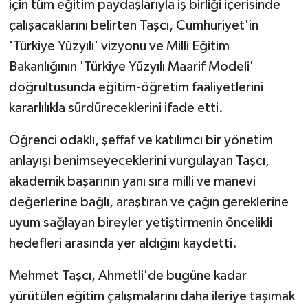
için tüm eğitim paydaşlarıyla iş birliği içerisinde
KÜLTÜR SANAT
çalışacaklarını belirten Taşcı, Cumhuriyet'in
MAGAZİN
'Türkiye Yüzyılı' vizyonu ve Milli Eğitim
Bakanlığının 'Türkiye Yüzyılı Maarif Modeli'
Otomobil
doğrultusunda eğitim-öğretim faaliyetlerini
kararlılıkla sürdüreceklerini ifade etti.
POLİTİKA
Öğrenci odaklı, şeffaf ve katılımcı bir yönetim
Sağlık
anlayışı benimseyeceklerini vurgulayan Taşcı,
SİYASET
akademik başarının yanı sıra milli ve manevi
değerlerine bağlı, araştıran ve çağın gereklerine
SPOR HABERLERİ
uyum sağlayan bireyler yetiştirmenin öncelikli
hedefleri arasında yer aldığını kaydetti.
TEKNOLOJİ
Mehmet Taşcı, Ahmetli'de bugüne kadar
Turizm
yürütülen eğitim çalışmalarını daha ileriye taşımak