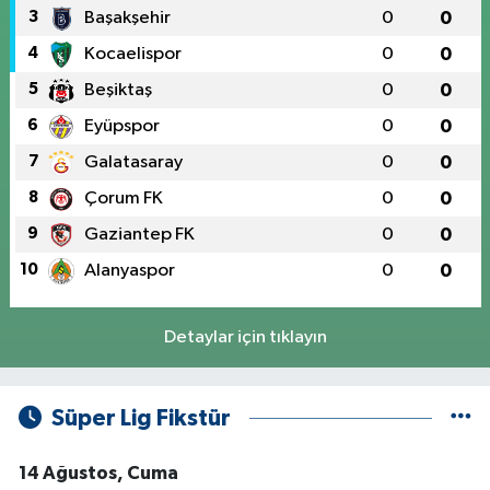
3
Başakşehir
0
0
4
Kocaelispor
0
0
5
Beşiktaş
0
0
6
Eyüpspor
0
0
7
Galatasaray
0
0
8
Çorum FK
0
0
9
Gaziantep FK
0
0
10
Alanyaspor
0
0
Detaylar için tıklayın
Süper Lig Fikstür
14 Ağustos, Cuma