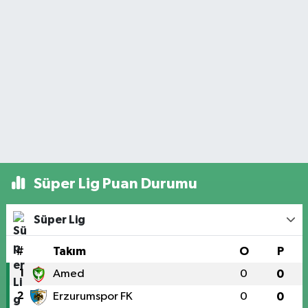
Süper Lig Puan Durumu
Süper Lig
#
Takım
O
P
1
Amed
0
0
2
Erzurumspor FK
0
0