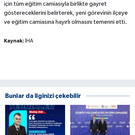
için tüm eğitim camiasıyla birlikte gayret
ÜLKE GÜNDEMİ
göstereceklerini belirterek, yeni görevinin ilçeye
YAŞAM
ve eğitim camiasına hayırlı olmasını temenni etti.
YEREL
Kaynak:
İHA
Yerel Haberler
Bunlar da ilginizi çekebilir