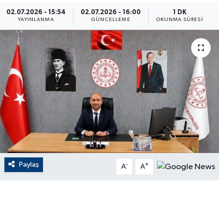
02.07.2026 - 15:54
02.07.2026 - 16:00
1 DK
ÇEVRE
YAYINLANMA
GÜNCELLEME
OKUNMA SÜRESI
Dış Haberler
Dünya
EĞİTİM
EKONOMİ
English News
Paylaş
-
+
Finans
A
A
Flaş Haber
Gayrimenkul