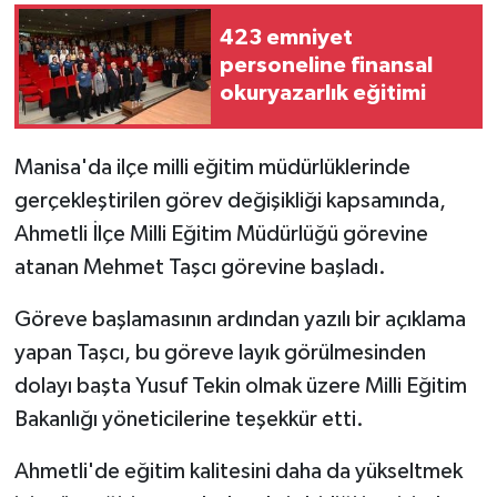
423 emniyet
GENEL
personeline finansal
okuryazarlık eğitimi
GÜNDEM
Güvenlik
Manisa'da ilçe milli eğitim müdürlüklerinde
gerçekleştirilen görev değişikliği kapsamında,
HABERDE İNSAN
Ahmetli İlçe Milli Eğitim Müdürlüğü görevine
atanan Mehmet Taşcı görevine başladı.
İNSAN
Göreve başlamasının ardından yazılı bir açıklama
İş Dünyası
yapan Taşcı, bu göreve layık görülmesinden
dolayı başta Yusuf Tekin olmak üzere Milli Eğitim
Jandarma
Bakanlığı yöneticilerine teşekkür etti.
Kadın
Ahmetli'de eğitim kalitesini daha da yükseltmek