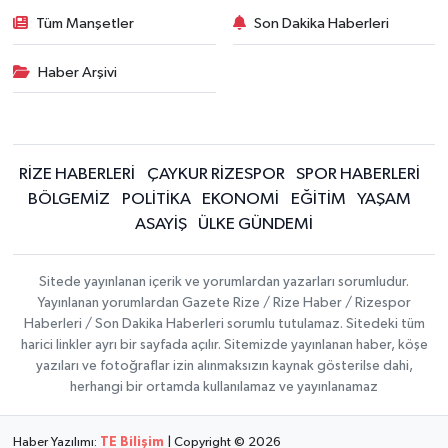
Tüm Manşetler
Son Dakika Haberleri
Haber Arşivi
RİZE HABERLERİ
ÇAYKUR RİZESPOR
SPOR HABERLERİ
BÖLGEMİZ
POLİTİKA
EKONOMİ
EĞİTİM
YAŞAM
ASAYİŞ
ÜLKE GÜNDEMİ
Sitede yayınlanan içerik ve yorumlardan yazarları sorumludur.
Yayınlanan yorumlardan Gazete Rize / Rize Haber / Rizespor
Haberleri / Son Dakika Haberleri sorumlu tutulamaz. Sitedeki tüm
harici linkler ayrı bir sayfada açılır. Sitemizde yayınlanan haber, köşe
yazıları ve fotoğraflar izin alınmaksızın kaynak gösterilse dahi,
herhangi bir ortamda kullanılamaz ve yayınlanamaz
Haber Yazılımı:
TE Bilişim
| Copyright © 2026