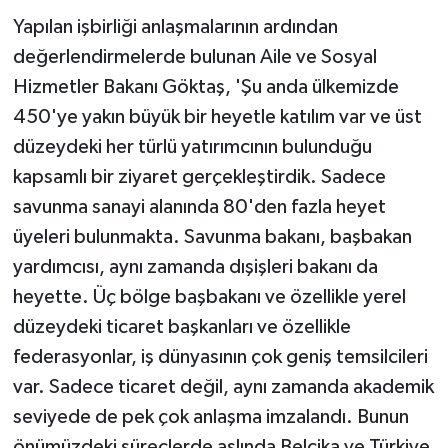
ÜLKE GÜNDEMİ
Yapılan işbirliği anlaşmalarının ardından
değerlendirmelerde bulunan Aile ve Sosyal
YAŞAM
Hizmetler Bakanı Göktaş, 'Şu anda ülkemizde
450'ye yakın büyük bir heyetle katılım var ve üst
YEREL
düzeydeki her türlü yatırımcının bulunduğu
Yerel Haberler
kapsamlı bir ziyaret gerçekleştirdik. Sadece
savunma sanayi alanında 80'den fazla heyet
üyeleri bulunmakta. Savunma bakanı, başbakan
yardımcısı, aynı zamanda dışişleri bakanı da
heyette. Üç bölge başbakanı ve özellikle yerel
düzeydeki ticaret başkanları ve özellikle
federasyonlar, iş dünyasının çok geniş temsilcileri
var. Sadece ticaret değil, aynı zamanda akademik
seviyede de pek çok anlaşma imzalandı. Bunun
önümüzdeki süreçlerde aslında Belçika ve Türkiye