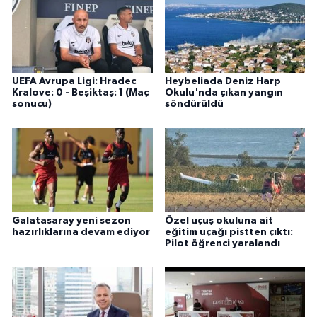
UEFA Avrupa Ligi: Hradec
Heybeliada Deniz Harp
Kralove: 0 - Beşiktaş: 1 (Maç
Okulu'nda çıkan yangın
sonucu)
söndürüldü
Galatasaray yeni sezon
Özel uçuş okuluna ait
hazırlıklarına devam ediyor
eğitim uçağı pistten çıktı:
Pilot öğrenci yaralandı