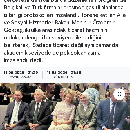
çerçevesinde İstanbul'da düzenlenen programda
Belçikalı ve Türk firmalar arasında çeşitli alanlarda
ÇEVRE
iş birliği protokolleri imzalandı. Törene katılan Aile
ve Sosyal Hizmetler Bakanı Mahinur Özdemir
Dış Haberler
Göktaş, iki ülke arasındaki ticaret hacminin
oldukça dengeli bir seviyede ilerlediğini
Dünya
belirterek, 'Sadece ticaret değil aynı zamanda
akademik seviyede de pek çok anlaşma
EĞİTİM
imzalandı' dedi.
EKONOMİ
11.05.2026 - 21:29
11.05.2026 - 21:50
YAYINLANMA
GÜNCELLEME
English News
Finans
Flaş Haber
Gayrimenkul