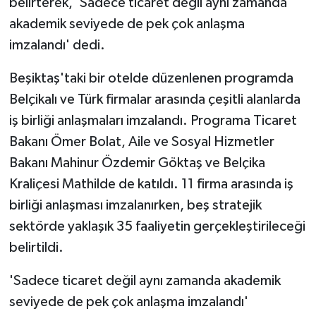
belirterek, 'Sadece ticaret değil aynı zamanda
KÜLTÜR SANAT
akademik seviyede de pek çok anlaşma
MAGAZİN
imzalandı' dedi.
Otomobil
Beşiktaş'taki bir otelde düzenlenen programda
Belçikalı ve Türk firmalar arasında çeşitli alanlarda
POLİTİKA
iş birliği anlaşmaları imzalandı. Programa Ticaret
Bakanı Ömer Bolat, Aile ve Sosyal Hizmetler
Sağlık
Bakanı Mahinur Özdemir Göktaş ve Belçika
Kraliçesi Mathilde de katıldı. 11 firma arasında iş
SİYASET
birliği anlaşması imzalanırken, beş stratejik
SPOR HABERLERİ
sektörde yaklaşık 35 faaliyetin gerçekleştirileceği
belirtildi.
TEKNOLOJİ
'Sadece ticaret değil aynı zamanda akademik
Turizm
seviyede de pek çok anlaşma imzalandı'