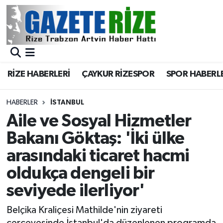
BÖLGEMİZ
Merkez Nöbetçi Eczaneler
SPOR
Merkez Hava Durumu
RİZE HABERLERİ
ÇAYKUR RİZESPOR
SPOR HABERL
Asayiş
Merkez Trafik Yoğunluk Haritası
HABERLER
İSTANBUL
Rize Jandarma Komutanlığı
Süper Lig Puan Durumu ve Fikstür
Aile ve Sosyal Hizmetler
Bakanı Göktaş: 'İki ülke
Bilim Teknoloji
Tüm Manşetler
arasındaki ticaret hacmi
Bölge
Son Dakika Haberleri
oldukça dengeli bir
seviyede ilerliyor'
Advertising news
Haber Arşivi
Belçika Kraliçesi Mathilde'nin ziyareti
Canlı Maç