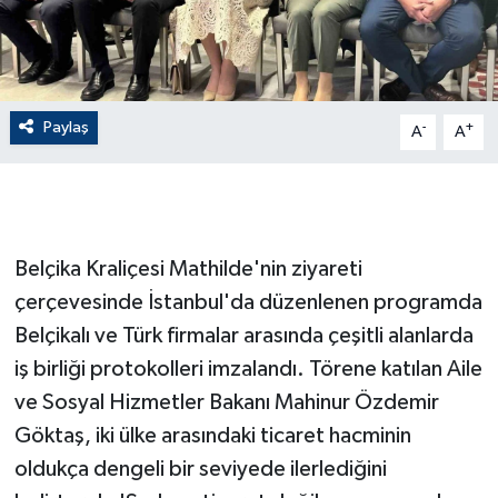
GENEL
GÜNDEM
Paylaş
-
+
A
A
Güvenlik
HABERDE İNSAN
Belçika Kraliçesi Mathilde'nin ziyareti
İNSAN
çerçevesinde İstanbul'da düzenlenen programda
Belçikalı ve Türk firmalar arasında çeşitli alanlarda
İş Dünyası
iş birliği protokolleri imzalandı. Törene katılan Aile
Jandarma
ve Sosyal Hizmetler Bakanı Mahinur Özdemir
Göktaş, iki ülke arasındaki ticaret hacminin
Kadın
oldukça dengeli bir seviyede ilerlediğini