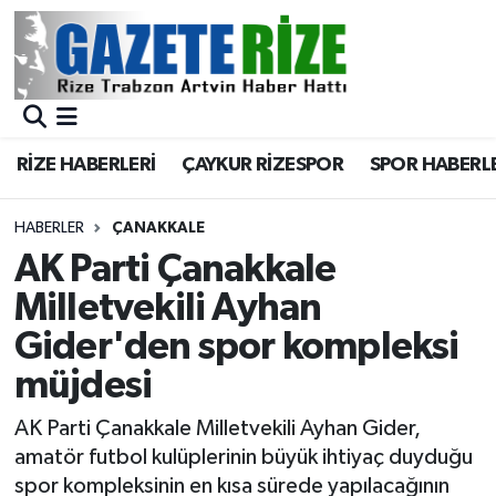
BÖLGEMİZ
Merkez Nöbetçi Eczaneler
SPOR
Merkez Hava Durumu
RİZE HABERLERİ
ÇAYKUR RİZESPOR
SPOR HABERL
Asayiş
Merkez Trafik Yoğunluk Haritası
HABERLER
ÇANAKKALE
Rize Jandarma Komutanlığı
Süper Lig Puan Durumu ve Fikstür
AK Parti Çanakkale
Milletvekili Ayhan
Bilim Teknoloji
Tüm Manşetler
Gider'den spor kompleksi
Bölge
Son Dakika Haberleri
müjdesi
Advertising news
Haber Arşivi
AK Parti Çanakkale Milletvekili Ayhan Gider,
amatör futbol kulüplerinin büyük ihtiyaç duyduğu
Canlı Maç
spor kompleksinin en kısa sürede yapılacağının