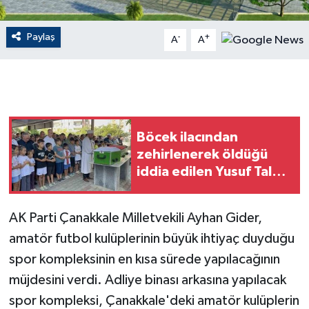
GENEL
Paylaş
-
+
A
A
GÜNDEM
Güvenlik
Böcek ilacından
HABERDE İNSAN
zehirlenerek öldüğü
iddia edilen Yusuf Talha
İNSAN
son yolculuğuna
uğurlandı
İş Dünyası
AK Parti Çanakkale Milletvekili Ayhan Gider,
amatör futbol kulüplerinin büyük ihtiyaç duyduğu
Jandarma
spor kompleksinin en kısa sürede yapılacağının
Kadın
müjdesini verdi. Adliye binası arkasına yapılacak
spor kompleksi, Çanakkale'deki amatör kulüplerin