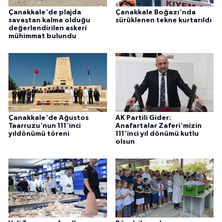
Çanakkale'de plajda
Çanakkale Boğazı'nda
savaştan kalma olduğu
sürüklenen tekne kurtarıldı
değerlendirilen askeri
mühimmat bulundu
Çanakkale'de Ağustos
AK Partili Gider:
Taarruzu'nun 111'inci
Anafartalar Zaferi'mizin
yıldönümü töreni
111'inci yıl dönümü kutlu
olsun