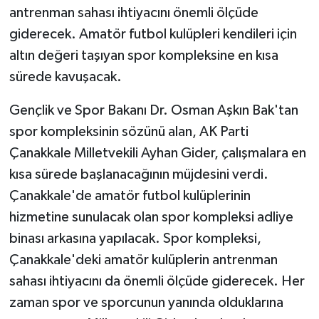
KÜLTÜR SANAT
antrenman sahası ihtiyacını önemli ölçüde
giderecek. Amatör futbol kulüpleri kendileri için
MAGAZİN
altın değeri taşıyan spor kompleksine en kısa
sürede kavuşacak.
Otomobil
Gençlik ve Spor Bakanı Dr. Osman Aşkın Bak'tan
POLİTİKA
spor kompleksinin sözünü alan, AK Parti
Sağlık
Çanakkale Milletvekili Ayhan Gider, çalışmalara en
kısa sürede başlanacağının müjdesini verdi.
SİYASET
Çanakkale'de amatör futbol kulüplerinin
hizmetine sunulacak olan spor kompleksi adliye
SPOR HABERLERİ
binası arkasına yapılacak. Spor kompleksi,
Çanakkale'deki amatör kulüplerin antrenman
TEKNOLOJİ
sahası ihtiyacını da önemli ölçüde giderecek. Her
Turizm
zaman spor ve sporcunun yanında olduklarına