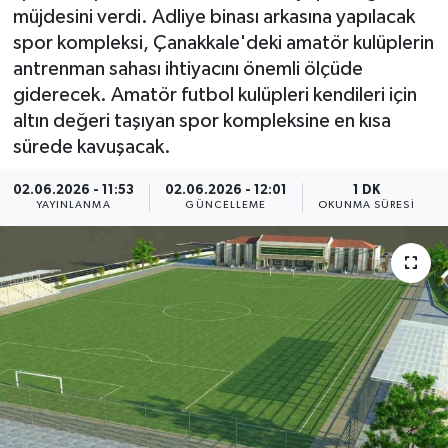
müjdesini verdi. Adliye binası arkasına yapılacak
ÇEVRE
spor kompleksi, Çanakkale'deki amatör kulüplerin
antrenman sahası ihtiyacını önemli ölçüde
Dış Haberler
giderecek. Amatör futbol kulüpleri kendileri için
altın değeri taşıyan spor kompleksine en kısa
Dünya
sürede kavuşacak.
EĞİTİM
02.06.2026 - 11:53
02.06.2026 - 12:01
1 DK
YAYINLANMA
GÜNCELLEME
OKUNMA SÜRESI
EKONOMİ
English News
Finans
Flaş Haber
Gayrimenkul