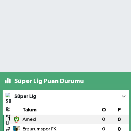
Süper Lig Puan Durumu
Süper Lig
#
Takım
O
P
1
Amed
0
0
2
Erzurumspor FK
0
0