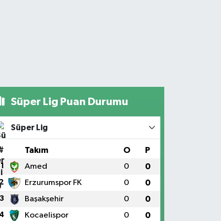
Süper Lig Puan Durumu
Süper Lig
#
Takım
O
P
1
Amed
0
0
2
Erzurumspor FK
0
0
3
Başakşehir
0
0
4
Kocaelispor
0
0