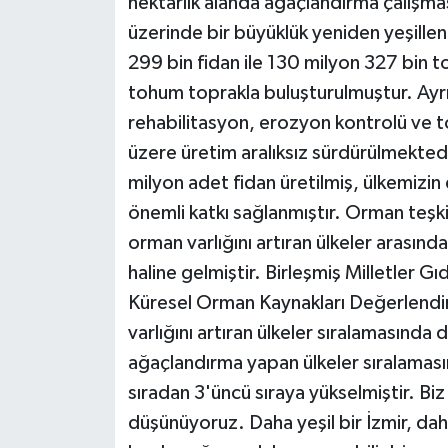
hektarlık alanda ağaçlandırma çalışmas
üzerinde bir büyüklük yeniden yeşillen
299 bin fidan ile 130 milyon 327 bin 
tohum toprakla buluşturulmuştur. Ayrı
rehabilitasyon, erozyon kontrolü ve t
üzere üretim aralıksız sürdürülmektedi
milyon adet fidan üretilmiş, ülkemizin 
önemli katkı sağlanmıştır. Orman teşkil
orman varlığını artıran ülkeler arasın
haline gelmiştir. Birleşmiş Milletler G
Küresel Orman Kaynakları Değerlendi
varlığını artıran ülkeler sıralamasında
ağaçlandırma yapan ülkeler sıralaması
sıradan 3'üncü sıraya yükselmiştir. Bi
düşünüyoruz. Daha yeşil bir İzmir, dah