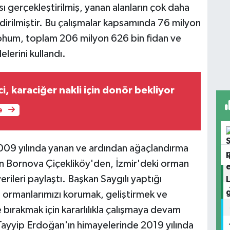
ı gerçekleştirilmiş, yanan alanların çok daha
dirilmiştir. Bu çalışmalar kapsamında 76 milyon
tohum, toplam 206 milyon 626 bin fidan ve
lerini kullandı.
ci, karaciğer nakli için donör bekliyor
e
, 2009 yılında yanan ve ardından ağaçlandırma
an Bornova Çiçekliköy'den, İzmir'deki orman
 verileri paylaştı. Başkan Saygılı yaptığı
an ormanlarımızı korumak, geliştirmek ve
e bırakmak için kararlılıkla çalışmaya devam
yyip Erdoğan'ın himayelerinde 2019 yılında