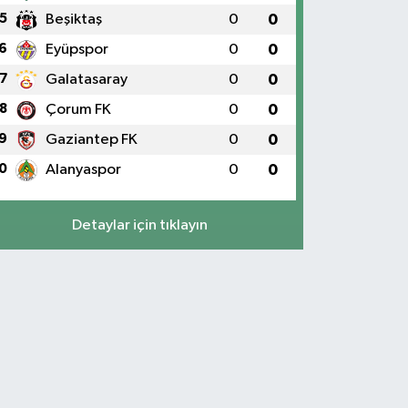
5
Beşiktaş
0
0
6
Eyüpspor
0
0
7
Galatasaray
0
0
8
Çorum FK
0
0
9
Gaziantep FK
0
0
0
Alanyaspor
0
0
Detaylar için tıklayın