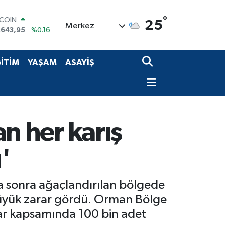
TCOIN
.643,95
%0.16
°
25
LAR
Merkez
,6006
%0.06
RO
,0250
%0.02
İTİM
YAŞAM
ASAYİŞ
ERLİN
,2398
%0.2
AM ALTIN
13.94
%0.32
ST100
.768
%48
an her karış
'
aha sonra ağaçlandırılan bölgede
büyük zarar gördü. Orman Bölge
r kapsamında 100 bin adet