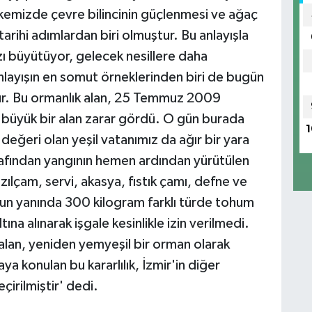
lkemizde çevre bilincinin güçlenmesi ve ağaç
tarihi adımlardan biri olmuştur. Bu anlayışla
zı büyütüyor, gelecek nesillere daha
anlayışın en somut örneklerinden biri de bugün
r. Bu ormanlık alan, 25 Temmuz 2009
k büyük bir alan zarar gördü. O gün burada
1
değeri olan yeşil vatanımız da ağır bir yara
fından yangının hemen ardından yürütülen
ılçam, servi, akasya, fıstık çamı, defne ve
nun yanında 300 kilogram farklı türde tohum
ına alınarak işgale kesinlikle izin verilmedi.
alan, yeniden yemyeşil bir orman olarak
ya konulan bu kararlılık, İzmir'in diğer
çirilmiştir' dedi.