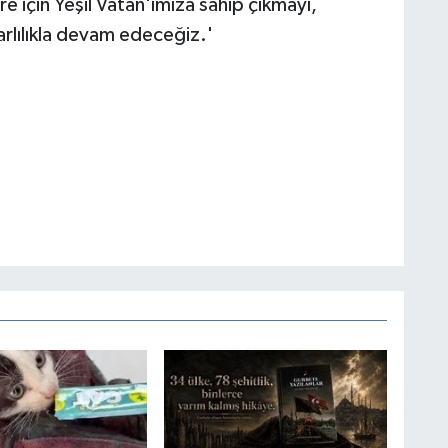
e için Yeşil Vatan'ımıza sahip çıkmayı,
rlılıkla devam edeceğiz.'