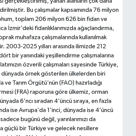
ı gerçekleştirilmiş, yanan alanların çok daha
dirilmiştir. Bu çalışmalar kapsamında 76 milyon
tohum, toplam 206 milyon 626 bin fidan ve
ca İzmir'deki fidanlıklarımızda ağaçlandırma,
oprak muhafaza çalışmalarında kullanılmak
r. 2003-2025 yılları arasında ilimizde 212
dört bir yanındaki yeşillendirme çalışmalarına
atımızın özverili çalışmaları sayesinde Türkiye,
da dünyada örnek gösterilen ülkelerden biri
ıda ve Tarım Örgütü'nün (FAO) hazırladığı
rmesi (FRA) raporuna göre ülkemiz, orman
 dünyada 6'ncı sıradan 4'üncü sıraya, en fazla
nda ise Avrupa'da 1'inci, dünyada ise 4'üncü
z sadece bugünü değil, yarınlarımızı da
a güçlü bir Türkiye ve gelecek nesillere