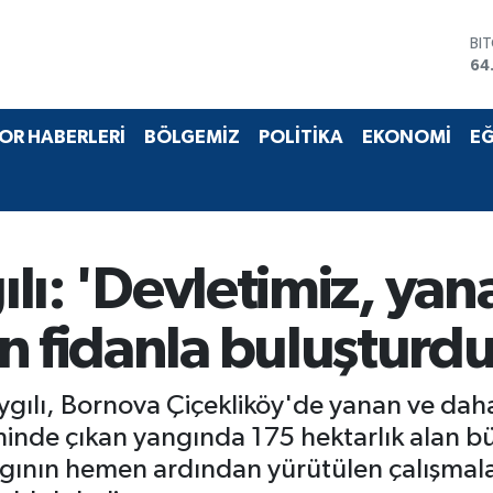
BI
64
DO
47
EU
55
OR HABERLERİ
BÖLGEMİZ
POLİTİKA
EKONOMİ
EĞ
ST
64
GR
65
Bİ
13
gılı: 'Devletimiz, yan
n fidanla buluşturdu
 Saygılı, Bornova Çiçekliköy'de yanan ve d
ihinde çıkan yangında 175 hektarlık alan 
ının hemen ardından yürütülen çalışmala