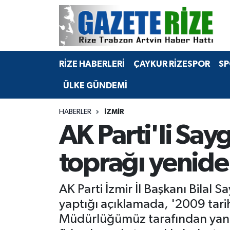
BÖLGEMİZ
Merkez Nöbetçi Eczaneler
RİZE HABERLERİ
ÇAYKUR RİZESPOR
SP
SPOR
Merkez Hava Durumu
ÜLKE GÜNDEMİ
Asayiş
Merkez Trafik Yoğunluk Haritası
HABERLER
İZMIR
Rize Jandarma Komutanlığı
Süper Lig Puan Durumu ve Fikstür
AK Parti'li Say
Bilim Teknoloji
Tüm Manşetler
toprağı yenide
Bölge
Son Dakika Haberleri
AK Parti İzmir İl Başkanı Bilal
Advertising news
Haber Arşivi
yaptığı açıklamada, '2009 tar
Müdürlüğümüz tarafından yang
Canlı Maç