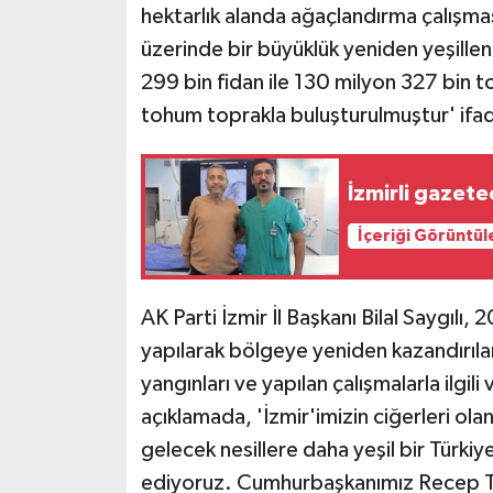
KÜLTÜR SANAT
hektarlık alanda ağaçlandırma çalışmas
üzerinde bir büyüklük yeniden yeşillen
MAGAZİN
299 bin fidan ile 130 milyon 327 bin 
tohum toprakla buluşturulmuştur' ifade
Otomobil
POLİTİKA
İzmirli gazete
Sağlık
İçeriği Görüntül
SİYASET
AK Parti İzmir İl Başkanı Bilal Saygılı
SPOR HABERLERİ
yapılarak bölgeye yeniden kazandırıl
yangınları ve yapılan çalışmalarla ilgili
TEKNOLOJİ
açıklamada, 'İzmir'imizin ciğerleri ol
gelecek nesillere daha yeşil bir Türkiy
Turizm
ediyoruz. Cumhurbaşkanımız Recep Ta