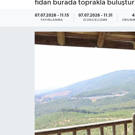
fidan burada toprakla buluştur
ÇEVRE
07.07.2026 - 11:15
07.07.2026 - 11:31
4
YAYINLANMA
GÜNCELLEME
OKUNM
Dış Haberler
Dünya
EĞİTİM
EKONOMİ
English News
Finans
Flaş Haber
Gayrimenkul