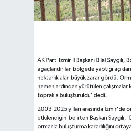
GENEL
GÜNDEM
Güvenlik
HABERDE İNSAN
AK Parti İzmir İl Başkanı Bilal Saygılı
ağaçlandırılan bölgede yaptığı açıkl
İNSAN
hektarlık alan büyük zarar gördü. Or
hemen ardından yürütülen çalışmalar 
İş Dünyası
toprakla buluşturuldu' dedi.
Jandarma
2003-2025 yılları arasında İzmir'de o
etkilendiğini belirten Başkan Saygılı, 
Kadın
ormanla buluşturma kararlılığını orta