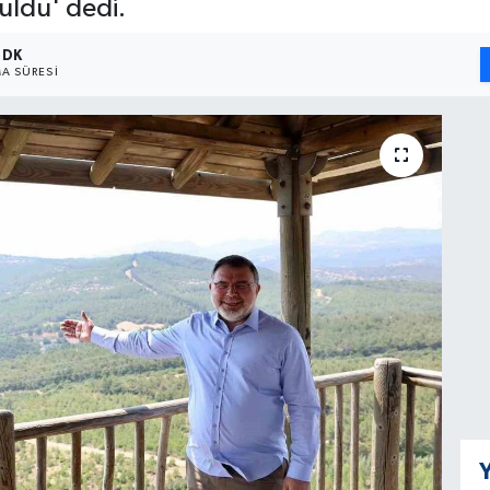
uldu' dedi.
 DK
A SÜRESI
Y