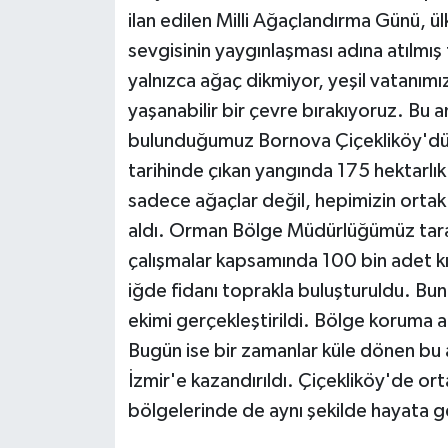
ÜLKE GÜNDEMİ
ilan edilen Milli Ağaçlandırma Günü, ü
sevgisinin yaygınlaşması adına atılmış 
YAŞAM
yalnızca ağaç dikmiyor, yeşil vatanımı
yaşanabilir bir çevre bırakıyoruz. Bu 
YEREL
bulunduğumuz Bornova Çiçekliköy'dü
tarihinde çıkan yangında 175 hektarlı
Yerel Haberler
sadece ağaçlar değil, hepimizin ortak 
aldı. Orman Bölge Müdürlüğümüz tara
çalışmalar kapsamında 100 bin adet kız
iğde fidanı toprakla buluşturuldu. Bu
ekimi gerçekleştirildi. Bölge koruma alt
Bugün ise bir zamanlar küle dönen bu 
İzmir'e kazandırıldı. Çiçekliköy'de orta
bölgelerinde de aynı şekilde hayata ge