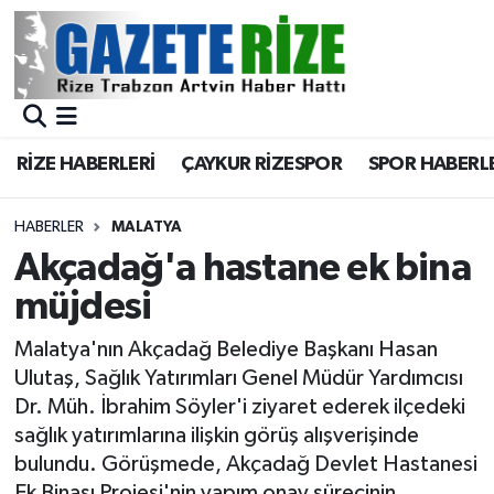
BÖLGEMİZ
Merkez Nöbetçi Eczaneler
SPOR
Merkez Hava Durumu
RİZE HABERLERİ
ÇAYKUR RİZESPOR
SPOR HABERL
Asayiş
Merkez Trafik Yoğunluk Haritası
HABERLER
MALATYA
Rize Jandarma Komutanlığı
Süper Lig Puan Durumu ve Fikstür
Akçadağ'a hastane ek bina
müjdesi
Bilim Teknoloji
Tüm Manşetler
Malatya'nın Akçadağ Belediye Başkanı Hasan
Bölge
Son Dakika Haberleri
Ulutaş, Sağlık Yatırımları Genel Müdür Yardımcısı
Dr. Müh. İbrahim Söyler'i ziyaret ederek ilçedeki
Advertising news
Haber Arşivi
sağlık yatırımlarına ilişkin görüş alışverişinde
bulundu. Görüşmede, Akçadağ Devlet Hastanesi
Canlı Maç
Ek Binası Projesi'nin yapım onay sürecinin