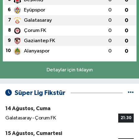
6
Eyüpspor
0
0
7
Galatasaray
0
0
8
Çorum FK
0
0
9
Gaziantep FK
0
0
10
Alanyaspor
0
0
Detaylar için tıklayın
Süper Lig Fikstür
14 Ağustos, Cuma
Galatasaray - Çorum FK
21:30
15 Ağustos, Cumartesi