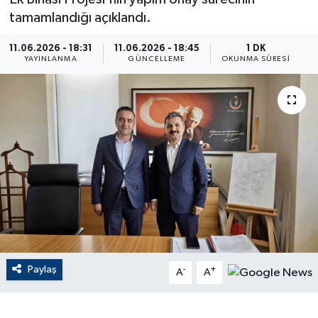
tamamlandığı açıklandı.
ÇEVRE
11.06.2026 - 18:31
11.06.2026 - 18:45
1 DK
YAYINLANMA
GÜNCELLEME
OKUNMA SÜRESI
Dış Haberler
Dünya
EĞİTİM
EKONOMİ
English News
Finans
Paylaş
-
+
A
A
Flaş Haber
Gayrimenkul