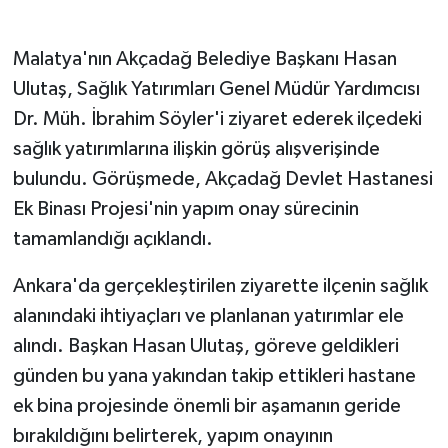
GENEL
Malatya'nın Akçadağ Belediye Başkanı Hasan
Ulutaş, Sağlık Yatırımları Genel Müdür Yardımcısı
GÜNDEM
Dr. Müh. İbrahim Söyler'i ziyaret ederek ilçedeki
sağlık yatırımlarına ilişkin görüş alışverişinde
Güvenlik
bulundu. Görüşmede, Akçadağ Devlet Hastanesi
HABERDE İNSAN
Ek Binası Projesi'nin yapım onay sürecinin
tamamlandığı açıklandı.
İNSAN
Ankara'da gerçekleştirilen ziyarette ilçenin sağlık
İş Dünyası
alanındaki ihtiyaçları ve planlanan yatırımlar ele
alındı. Başkan Hasan Ulutaş, göreve geldikleri
Jandarma
günden bu yana yakından takip ettikleri hastane
Kadın
ek bina projesinde önemli bir aşamanın geride
bırakıldığını belirterek, yapım onayının