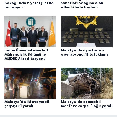
Sokağı'nda ziyaretçiler ile
sanatları odağına alan
buluşuyor
etkinliklerle başladı
İnönü Üniversitesinde 3
Malatya'da uyuşturucu
Mühendislik Bölümüne
operasyonu: 11 tutuklama
MÜDEK Akreditasyonu
Malatya'da iki otomobil
Malatya'da otomobil
çarpıştı: 1 yaralı
menfeze çarptı: 1 ağır yaralı