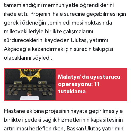
KÜLTÜR SANAT
tamamlandığını memnuniyetle öğrendiklerini
ifade etti. Projenin ihale sürecine geçebilmesi için
MAGAZİN
gerekli ödeneğin temin edilmesi noktasında
milletvekilleriyle birlikte çalışmalarını
Otomobil
sürdüreceklerini kaydeden Ulutaş, yatırımı
POLİTİKA
Akçadağ'a kazandırmak için sürecin takipçisi
olacaklarını söyledi.
Sağlık
SİYASET
Malatya'da uyuşturucu
operasyonu: 11
tutuklama
SPOR HABERLERİ
TEKNOLOJİ
Hastane ek bina projesinin hayata geçirilmesiyle
birlikte ilçedeki sağlık hizmetlerinin kapasitesinin
Turizm
artırılması hedeflenirken, Başkan Ulutaş yatırımın