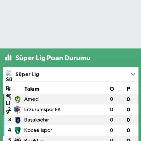
Süper Lig Puan Durumu
Süper Lig
#
Takım
O
P
1
Amed
0
0
2
Erzurumspor FK
0
0
3
Başakşehir
0
0
4
Kocaelispor
0
0
5
Beşiktaş
0
0