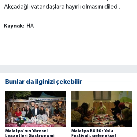
ÜLKE GÜNDEMİ
Akçadağlı vatandaşlara hayırlı olmasını diledi.
YAŞAM
Kaynak:
İHA
YEREL
Yerel Haberler
Bunlar da ilginizi çekebilir
Malatya'nın Yöresel
Malatya Kültür Yolu
Lezzetleri Gastronomi
Festivali, geleneksel