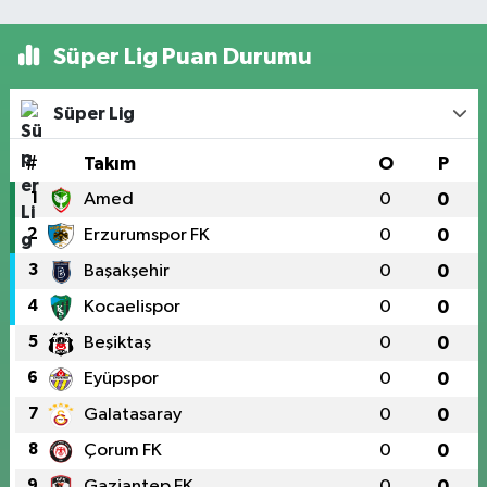
Süper Lig Puan Durumu
Süper Lig
#
Takım
O
P
1
Amed
0
0
2
Erzurumspor FK
0
0
3
Başakşehir
0
0
4
Kocaelispor
0
0
5
Beşiktaş
0
0
6
Eyüpspor
0
0
7
Galatasaray
0
0
8
Çorum FK
0
0
9
Gaziantep FK
0
0