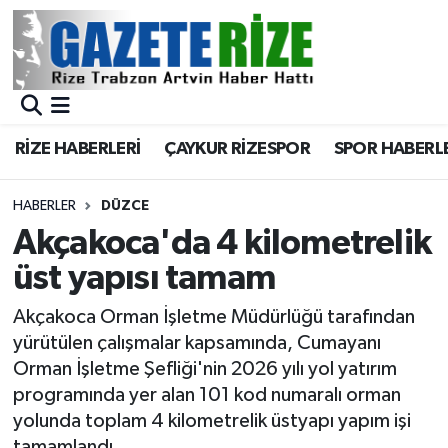
BÖLGEMİZ
Merkez Nöbetçi Eczaneler
SPOR
Merkez Hava Durumu
RİZE HABERLERİ
ÇAYKUR RİZESPOR
SPOR HABERL
Asayiş
Merkez Trafik Yoğunluk Haritası
HABERLER
DÜZCE
Rize Jandarma Komutanlığı
Süper Lig Puan Durumu ve Fikstür
Akçakoca'da 4 kilometrelik
üst yapısı tamam
Bilim Teknoloji
Tüm Manşetler
Akçakoca Orman İşletme Müdürlüğü tarafından
Bölge
Son Dakika Haberleri
yürütülen çalışmalar kapsamında, Cumayanı
Orman İşletme Şefliği'nin 2026 yılı yol yatırım
Advertising news
Haber Arşivi
programında yer alan 101 kod numaralı orman
yolunda toplam 4 kilometrelik üstyapı yapım işi
Canlı Maç
tamamlandı.