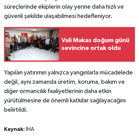
KÜLTÜR SANAT
süreçlerinde ekiplerin olay yerine daha hızlı ve
güvenli şekilde ulaşabilmesi hedefleniyor.
MAGAZİN
Otomobil
Vali Makas doğum günü
sevincine ortak oldu
POLİTİKA
Sağlık
Yapılan yatırımın yalnızca yangınlarla mücadelede
SİYASET
değil, aynı zamanda üretim, koruma, bakım ve
diğer ormancılık faaliyetlerinin daha etkin
SPOR HABERLERİ
yürütülmesine de önemli katkılar sağlayacağını
belirtildi.
TEKNOLOJİ
Turizm
Kaynak:
İHA