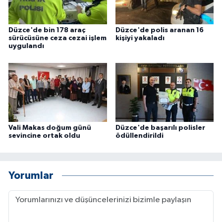
Düzce'de bin 178 araç
Düzce'de polis aranan 16
sürücüsüne ceza cezai işlem
kişiyi yakaladı
uygulandı
Vali Makas doğum günü
Düzce'de başarılı polisler
sevincine ortak oldu
ödüllendirildi
Yorumlar