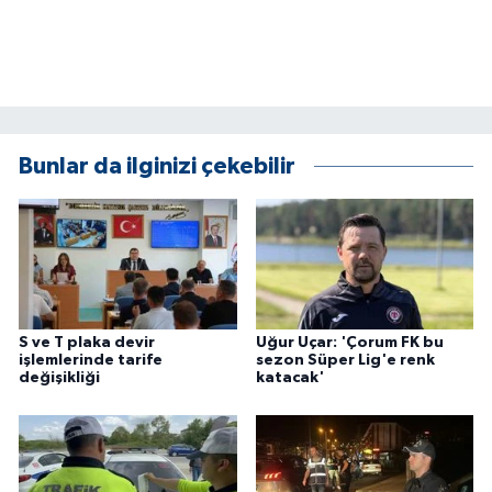
ÜLKE GÜNDEMİ
YAŞAM
YEREL
Bunlar da ilginizi çekebilir
Yerel Haberler
S ve T plaka devir
Uğur Uçar: 'Çorum FK bu
işlemlerinde tarife
sezon Süper Lig'e renk
değişikliği
katacak'