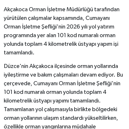
Akçakoca Orman İşletme Müdürlüğü tarafından
GENEL
yürütülen çalışmalar kapsamında, Cumayanı
Orman İşletme Şefliği'nin 2026 yılı yol yatırım
GÜNDEM
programında yer alan 101 kod numaralı orman
Güvenlik
yolunda toplam 4 kilometrelik üstyapı yapım işi
tamamlandı.
HABERDE İNSAN
Düzce'nin Akçakoca ilçesinde orman yollarında
İNSAN
iyileştirme ve bakım çalışmaları devam ediyor. Bu
çerçevede, Cumayanı Orman İşletme Şefliği'nin
İş Dünyası
101 kod numaralı orman yolunda toplam 4
kilometrelik üstyapı yapımı tamamlandı.
Jandarma
Tamamlanan yol çalışmasıyla birlikte bölgedeki
Kadın
orman yollarının ulaşım standardı yükseltilirken,
özellikle orman yangınlarına müdahale