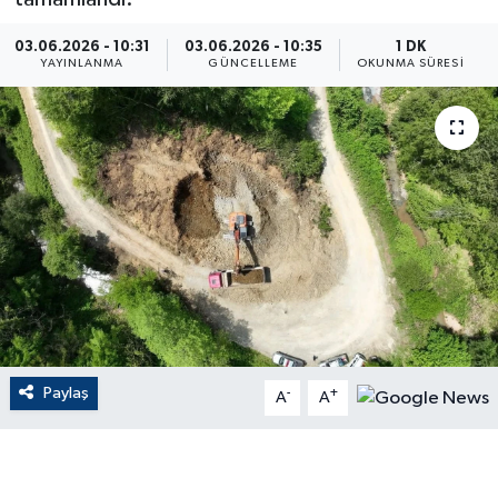
ÇEVRE
03.06.2026 - 10:31
03.06.2026 - 10:35
1 DK
YAYINLANMA
GÜNCELLEME
OKUNMA SÜRESI
Dış Haberler
Dünya
EĞİTİM
EKONOMİ
English News
Finans
Paylaş
-
+
A
A
Flaş Haber
Gayrimenkul