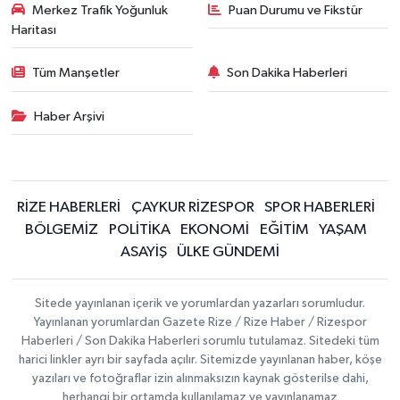
Merkez Trafik Yoğunluk
Puan Durumu ve Fikstür
Haritası
Tüm Manşetler
Son Dakika Haberleri
Haber Arşivi
RİZE HABERLERİ
ÇAYKUR RİZESPOR
SPOR HABERLERİ
BÖLGEMİZ
POLİTİKA
EKONOMİ
EĞİTİM
YAŞAM
ASAYİŞ
ÜLKE GÜNDEMİ
Sitede yayınlanan içerik ve yorumlardan yazarları sorumludur.
Yayınlanan yorumlardan Gazete Rize / Rize Haber / Rizespor
Haberleri / Son Dakika Haberleri sorumlu tutulamaz. Sitedeki tüm
harici linkler ayrı bir sayfada açılır. Sitemizde yayınlanan haber, köşe
yazıları ve fotoğraflar izin alınmaksızın kaynak gösterilse dahi,
herhangi bir ortamda kullanılamaz ve yayınlanamaz