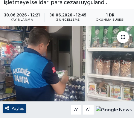
işletmeye ise idari para cezası uygulandı.
ÇEVRE
30.06.2026 - 12:21
30.06.2026 - 12:45
1 DK
YAYINLANMA
GÜNCELLEME
OKUNMA SÜRESI
Dış Haberler
Dünya
EĞİTİM
EKONOMİ
English News
Finans
Paylaş
-
+
A
A
Flaş Haber
Gayrimenkul