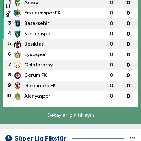
1
Amed
0
0
2
Erzurumspor FK
0
0
3
Başakşehir
0
0
4
Kocaelispor
0
0
5
Beşiktaş
0
0
6
Eyüpspor
0
0
7
Galatasaray
0
0
8
Çorum FK
0
0
9
Gaziantep FK
0
0
10
Alanyaspor
0
0
Detaylar için tıklayın
Süper Lig Fikstür