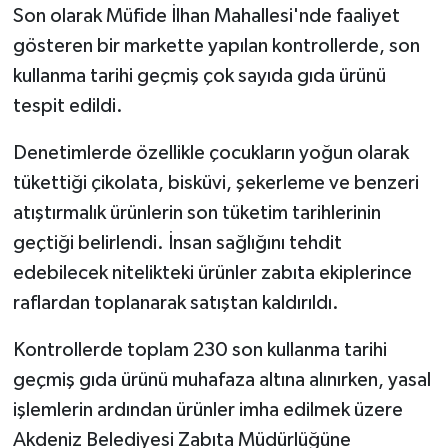
KÜLTÜR SANAT
Son olarak Müfide İlhan Mahallesi'nde faaliyet
gösteren bir markette yapılan kontrollerde, son
MAGAZİN
kullanma tarihi geçmiş çok sayıda gıda ürünü
tespit edildi.
Otomobil
Denetimlerde özellikle çocukların yoğun olarak
POLİTİKA
tükettiği çikolata, bisküvi, şekerleme ve benzeri
Sağlık
atıştırmalık ürünlerin son tüketim tarihlerinin
geçtiği belirlendi. İnsan sağlığını tehdit
SİYASET
edebilecek nitelikteki ürünler zabıta ekiplerince
raflardan toplanarak satıştan kaldırıldı.
SPOR HABERLERİ
Kontrollerde toplam 230 son kullanma tarihi
TEKNOLOJİ
geçmiş gıda ürünü muhafaza altına alınırken, yasal
işlemlerin ardından ürünler imha edilmek üzere
Turizm
Akdeniz Belediyesi Zabıta Müdürlüğüne