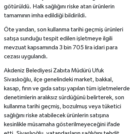
ÜLKE GÜNDEMİ
götürüldü. Halk sağlığını riske atan ürünlerin
tamamının imha edildiği bildirildi.
YAŞAM
Öte yandan, son kullanma tarihi geçmiş ürünleri
YEREL
satışa sunduğu tespit edilen işletmeye ilgili
mevzuat kapsamında 3 bin 705 lira idari para
Yerel Haberler
cezası uygulandı.
Akdeniz Belediyesi Zabıta Müdürü Ufuk
Sivaslıoğlu, ilçe genelindeki market, bakkal,
kasap, fırın ve gıda satışı yapılan tüm işletmelerde
denetimlerin aralıksız sürdüğünü belirterek, son
kullanma tarihi geçmiş, bozulmuş veya tüketici
sağlığını riske atabilecek ürünlerin satışına
kesinlikle müsamaha gösterilmeyeceğini ifade
etti. Sivaslıoğlu, vatandaşların sağlığını tehdit