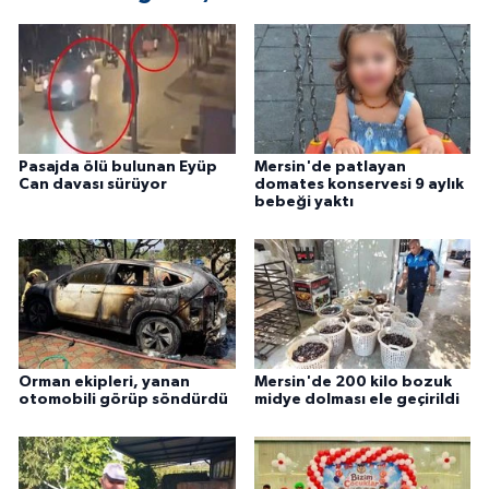
Pasajda ölü bulunan Eyüp
Mersin'de patlayan
Can davası sürüyor
domates konservesi 9 aylık
bebeği yaktı
Orman ekipleri, yanan
Mersin'de 200 kilo bozuk
otomobili görüp söndürdü
midye dolması ele geçirildi