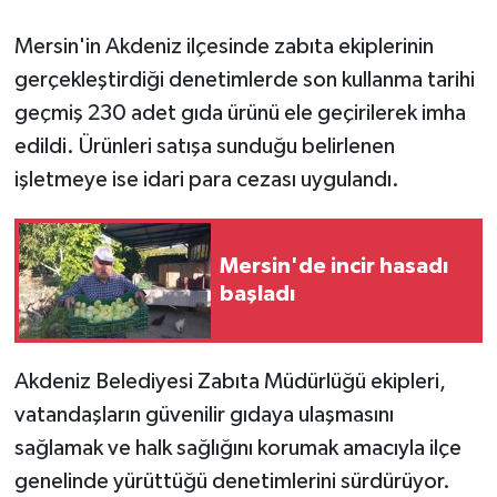
Mersin'in Akdeniz ilçesinde zabıta ekiplerinin
GENEL
gerçekleştirdiği denetimlerde son kullanma tarihi
GÜNDEM
geçmiş 230 adet gıda ürünü ele geçirilerek imha
edildi. Ürünleri satışa sunduğu belirlenen
Güvenlik
işletmeye ise idari para cezası uygulandı.
HABERDE İNSAN
Mersin'de incir hasadı
İNSAN
başladı
İş Dünyası
Akdeniz Belediyesi Zabıta Müdürlüğü ekipleri,
Jandarma
vatandaşların güvenilir gıdaya ulaşmasını
sağlamak ve halk sağlığını korumak amacıyla ilçe
Kadın
genelinde yürüttüğü denetimlerini sürdürüyor.