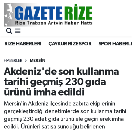
BÖLGEMİZ
Merkez Nöbetçi Eczaneler
SPOR
Merkez Hava Durumu
RİZE HABERLERİ
ÇAYKUR RİZESPOR
SPOR HABERL
Asayiş
Merkez Trafik Yoğunluk Haritası
HABERLER
MERSİN
Rize Jandarma Komutanlığı
Süper Lig Puan Durumu ve Fikstür
Akdeniz'de son kullanma
tarihi geçmiş 230 gıda
Bilim Teknoloji
Tüm Manşetler
ürünü imha edildi
Bölge
Son Dakika Haberleri
Mersin'in Akdeniz ilçesinde zabıta ekiplerinin
gerçekleştirdiği denetimlerde son kullanma tarihi
Advertising news
Haber Arşivi
geçmiş 230 adet gıda ürünü ele geçirilerek imha
edildi. Ürünleri satışa sunduğu belirlenen
Canlı Maç