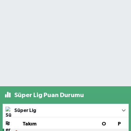
Süper Lig Puan Durumu
Süper Lig
#
Takım
O
P