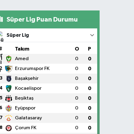
Süper Lig Puan Durumu
Süper Lig
#
Takım
O
P
1
Amed
0
0
2
Erzurumspor FK
0
0
3
Başakşehir
0
0
4
Kocaelispor
0
0
5
Beşiktaş
0
0
6
Eyüpspor
0
0
7
Galatasaray
0
0
8
Çorum FK
0
0