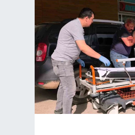
ÇEVRE
Dış Haberler
Dünya
EĞİTİM
EKONOMİ
English News
Finans
Flaş Haber
Gayrimenkul