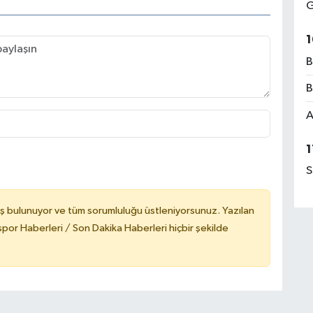
G
1
B
B
A
1
S
ş bulunuyor ve tüm sorumluluğu üstleniyorsunuz. Yazılan
or Haberleri / Son Dakika Haberleri hiçbir şekilde