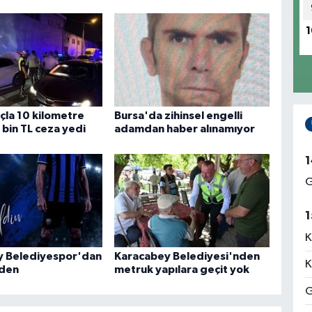
1
açla 10 kilometre
Bursa'da zihinsel engelli
 bin TL ceza yedi
adamdan haber alınamıyor
1
G
1
K
y Belediyespor'dan
Karacabey Belediyesi'nden
K
rden
metruk yapılara geçit yok
G