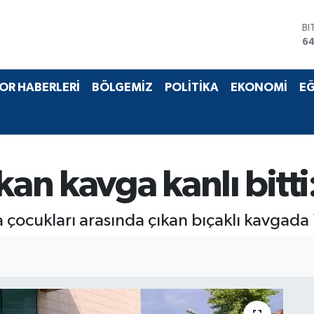
BI
64
D
47
E
OR HABERLERİ
BÖLGEMİZ
POLİTİKA
EKONOMİ
EĞ
55
ST
64
GR
6
Bİ
an kavga kanlı bitti:
13
çocukları arasında çıkan bıçaklı kavgada 1 