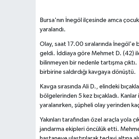
GENEL
Bursa'nın İnegöl ilçesinde amca çocukla
yaralandı.
GÜNDEM
Olay, saat 17.00 sıralarında İnegöl'e 
Güvenlik
geldi. İddiaya göre Mehmet D. (42) il
HABERDE İNSAN
bilinmeyen bir nedenle tartışma çıktı.
birbirine saldırdığı kavgaya dönüştü.
İNSAN
Kavga sırasında Ali D., elindeki bıçak
İş Dünyası
bölgelerinden 5 kez bıçakladı. Kanlar 
yaralanırken, şüpheli olay yerinden kaç
Jandarma
Yakınları tarafından özel araçla yola ç
Kadın
jandarma ekipleri öncülük etti. Mehme
hastaneye ulaştırılarak tedavi altına al