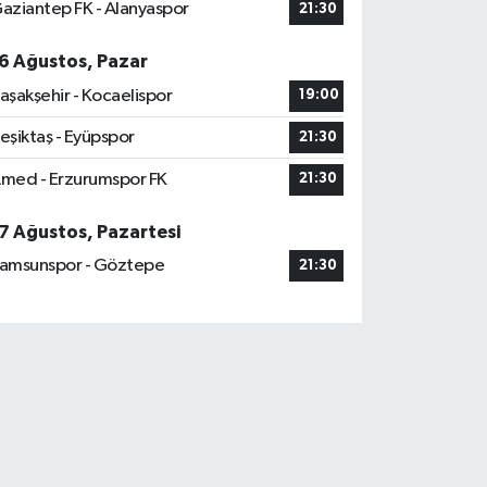
aziantep FK - Alanyaspor
21:30
6 Ağustos, Pazar
aşakşehir - Kocaelispor
19:00
eşiktaş - Eyüpspor
21:30
med - Erzurumspor FK
21:30
7 Ağustos, Pazartesi
amsunspor - Göztepe
21:30