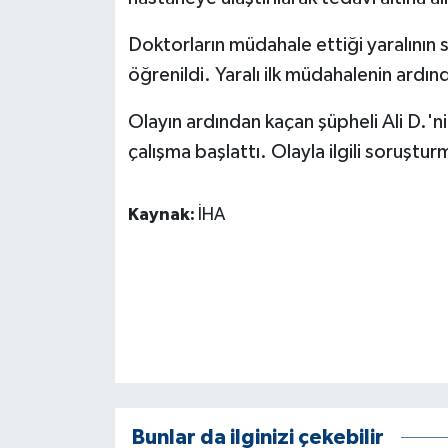
KÜLTÜR SANAT
Doktorların müdahale ettiği yaralının
MAGAZİN
öğrenildi. Yaralı ilk müdahalenin ardın
Otomobil
Olayın ardından kaçan şüpheli Ali D.'ni
çalışma başlattı. Olayla ilgili soruştu
POLİTİKA
Sağlık
Kaynak:
İHA
SİYASET
SPOR HABERLERİ
TEKNOLOJİ
Turizm
Bunlar da ilginizi çekebilir