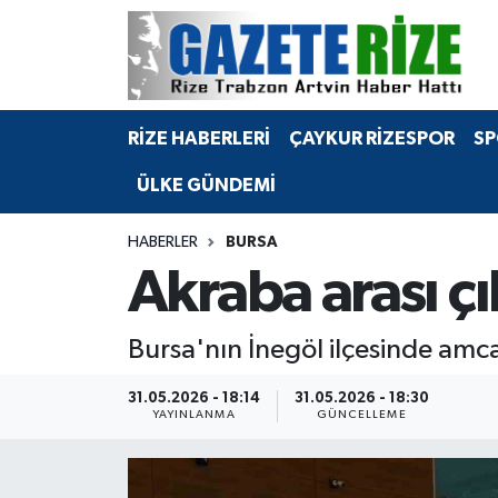
BÖLGEMİZ
Merkez Nöbetçi Eczaneler
RİZE HABERLERİ
ÇAYKUR RİZESPOR
SP
SPOR
Merkez Hava Durumu
ÜLKE GÜNDEMİ
Asayiş
Merkez Trafik Yoğunluk Haritası
HABERLER
BURSA
Rize Jandarma Komutanlığı
Süper Lig Puan Durumu ve Fikstür
Akraba arası çık
Bilim Teknoloji
Tüm Manşetler
Bursa'nın İnegöl ilçesinde amca 
Bölge
Son Dakika Haberleri
31.05.2026 - 18:14
31.05.2026 - 18:30
YAYINLANMA
GÜNCELLEME
Advertising news
Haber Arşivi
Canlı Maç