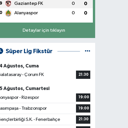
9
Gaziantep FK
0
0
0
Alanyaspor
0
0
Detaylar için tıklayın
Süper Lig Fikstür
4 Ağustos, Cuma
alatasaray - Çorum FK
21:30
5 Ağustos, Cumartesi
onyaspor - Rizespor
19:00
asımpaşa - Trabzonspor
19:00
ençlerbirliği S.K. - Fenerbahçe
21:30