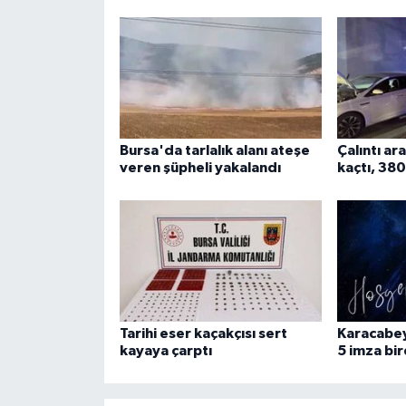
ÜLKE GÜNDEMİ
YAŞAM
YEREL
Bursa'da tarlalık alanı ateşe
Çalıntı ar
Yerel Haberler
veren şüpheli yakalandı
kaçtı, 380
Tarihi eser kaçakçısı sert
Karacabe
kayaya çarptı
5 imza bi