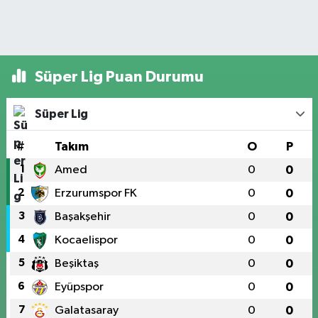
Süper Lig Puan Durumu
Süper Lig
#
Takım
O
P
1
Amed
0
0
2
Erzurumspor FK
0
0
3
Başakşehir
0
0
4
Kocaelispor
0
0
5
Beşiktaş
0
0
6
Eyüpspor
0
0
7
Galatasaray
0
0