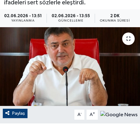
ifadeleri sert sözlerle eleştirdi.
ÇEVRE
02.06.2026 - 13:51
02.06.2026 - 13:55
2 DK
YAYINLANMA
GÜNCELLEME
OKUNMA SÜRESI
Dış Haberler
Dünya
EĞİTİM
EKONOMİ
English News
Finans
Paylaş
-
+
A
A
Flaş Haber
Gayrimenkul