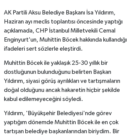
AK Partili Aksu Belediye Başkanı İsa Yıldırım,
GENEL
Haziran ayı meclis toplantısı öncesinde yaptığı
GÜNDEM
açıklamada, CHP İstanbul Milletvekili Cemal
Enginyurt'un, Muhittin Böcek hakkında kullandığı
Güvenlik
ifadeleri sert sözlerle eleştirdi.
HABERDE İNSAN
Muhittin Böcek ile yaklaşık 25-30 yıllık bir
dostluğunun bulunduğunu belirten Başkan
İNSAN
Yıldırım, siyasi görüş ayrılıkları ve tartışmaların
doğal olduğunu ancak hakaretin hiçbir şekilde
İş Dünyası
kabul edilemeyeceğini söyledi.
Jandarma
Yıldırım, 'Büyükşehir Belediyesi'nde görev
Kadın
yaptığım dönemde Muhittin Böcek ile en çok
tartışan belediye başkanlarından biriydim. Bir