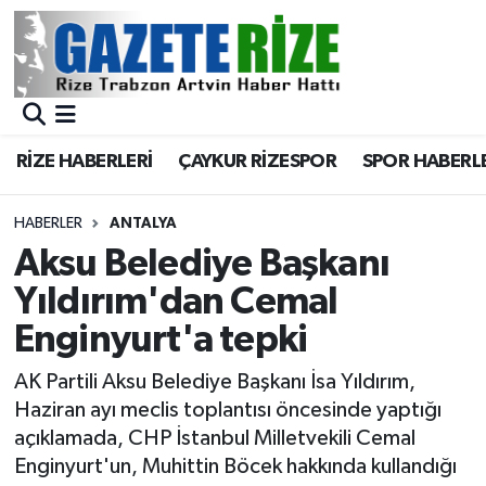
BÖLGEMİZ
Merkez Nöbetçi Eczaneler
SPOR
Merkez Hava Durumu
RİZE HABERLERİ
ÇAYKUR RİZESPOR
SPOR HABERL
Asayiş
Merkez Trafik Yoğunluk Haritası
HABERLER
ANTALYA
Rize Jandarma Komutanlığı
Süper Lig Puan Durumu ve Fikstür
Aksu Belediye Başkanı
Yıldırım'dan Cemal
Bilim Teknoloji
Tüm Manşetler
Enginyurt'a tepki
Bölge
Son Dakika Haberleri
AK Partili Aksu Belediye Başkanı İsa Yıldırım,
Haziran ayı meclis toplantısı öncesinde yaptığı
Advertising news
Haber Arşivi
açıklamada, CHP İstanbul Milletvekili Cemal
Enginyurt'un, Muhittin Böcek hakkında kullandığı
Canlı Maç