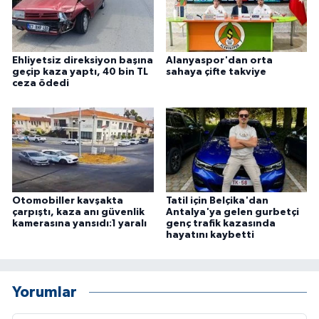
Ehliyetsiz direksiyon başına
Alanyaspor'dan orta
geçip kaza yaptı, 40 bin TL
sahaya çifte takviye
ceza ödedi
Otomobiller kavşakta
Tatil için Belçika'dan
çarpıştı, kaza anı güvenlik
Antalya'ya gelen gurbetçi
kamerasına yansıdı:1 yaralı
genç trafik kazasında
hayatını kaybetti
Yorumlar