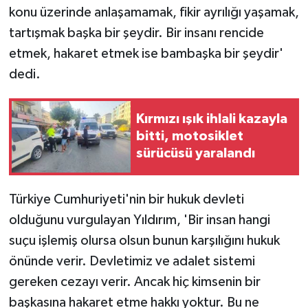
KÜLTÜR SANAT
konu üzerinde anlaşamamak, fikir ayrılığı yaşamak,
tartışmak başka bir şeydir. Bir insanı rencide
MAGAZİN
etmek, hakaret etmek ise bambaşka bir şeydir'
dedi.
Otomobil
POLİTİKA
Kırmızı ışık ihlali kazayla
bitti, motosiklet
Sağlık
sürücüsü yaralandı
SİYASET
Türkiye Cumhuriyeti'nin bir hukuk devleti
SPOR HABERLERİ
olduğunu vurgulayan Yıldırım, 'Bir insan hangi
suçu işlemiş olursa olsun bunun karşılığını hukuk
TEKNOLOJİ
önünde verir. Devletimiz ve adalet sistemi
gereken cezayı verir. Ancak hiç kimsenin bir
Turizm
başkasına hakaret etme hakkı yoktur. Bu ne