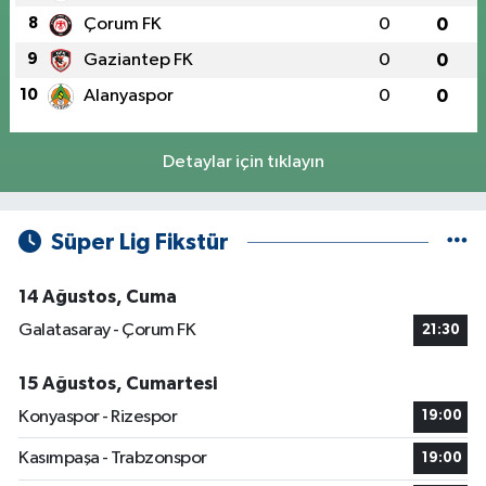
8
Çorum FK
0
0
9
Gaziantep FK
0
0
10
Alanyaspor
0
0
Detaylar için tıklayın
Süper Lig Fikstür
14 Ağustos, Cuma
Galatasaray - Çorum FK
21:30
15 Ağustos, Cumartesi
Konyaspor - Rizespor
19:00
Kasımpaşa - Trabzonspor
19:00