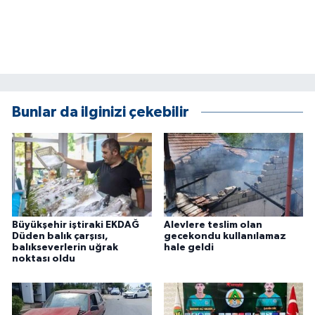
Bunlar da ilginizi çekebilir
Büyükşehir iştiraki EKDAĞ
Alevlere teslim olan
Düden balık çarşısı,
gecekondu kullanılamaz
balıkseverlerin uğrak
hale geldi
noktası oldu