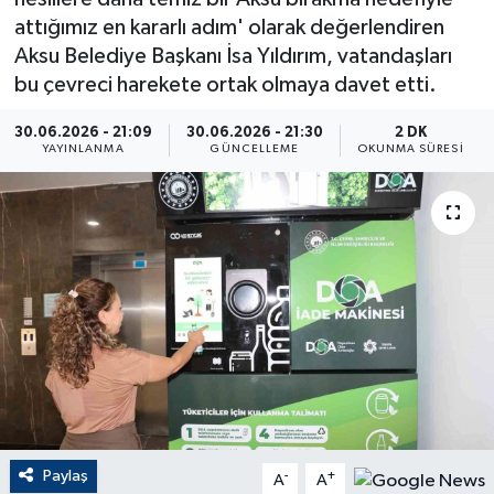
attığımız en kararlı adım' olarak değerlendiren
ÇEVRE
Aksu Belediye Başkanı İsa Yıldırım, vatandaşları
bu çevreci harekete ortak olmaya davet etti.
Dış Haberler
30.06.2026 - 21:09
30.06.2026 - 21:30
2 DK
Dünya
YAYINLANMA
GÜNCELLEME
OKUNMA SÜRESI
EĞİTİM
EKONOMİ
English News
Finans
Flaş Haber
Paylaş
-
+
A
A
Gayrimenkul