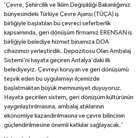
'Çevre, Şehircilik ve İklim Değişikliği Bakanlığımız
ÜLKE GÜNDEMİ
bünyesindeki Türkiye Çevre Ajansı (TÜÇA) iş
YAŞAM
birliğiyle başlatılan bu çevreci seferberlik
kapsamında, geri dönüşüm firmamız ERENSAN iş
YEREL
birliğiyle belediye hizmet binamıza DOA
cihazımızı yerleştirdik. Depozitosu Olan Ambalaj
Yerel Haberler
Sistemi'ni hayata geçiren Antalya'daki ilk
belediyeyiz. Çevreyi koruyan ve geri dönüşümü
teşvik eden bu uygulamayı ilçemizde
başlatmaktan büyük memnuniyet duyuyoruz.
Hayata geçirilen sistem, geri dönüşüm kültürünün
yaygınlaştırılmasına, ambalaj atıklarının
ekonomiye kazandırılmasına ve çevre bilincinin
güçlendirilmesine önemli katkılar sağlayacak.'