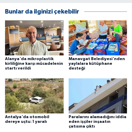
Bunlar da ilginizi çekebilir
Alanya'da mikroplastik
Manavgat Belediyesi'nden
kirliliğine karşı mücadelenin
yaylalara kütüphane
startı verildi
desteği
Antalya'da otomobil
Paralarını alamadığını iddia
dereye uçtu: 1 yaralı
eden işçiler inşaatın
çatısına çıktı