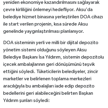
KÜLTÜR SANAT
yeniden ekonomiye kazandırılmasını sağlayarak
çevre kirliliğini önlemeyi hedefliyor. Aksu'da
MAGAZİN
belediye hizmet binasına yerleştirilen DOA cihazı
ile start verilen projenin, kısa sürede Aksu
Otomobil
genelinde yaygınlaştırılması planlanıyor.
POLİTİKA
DOA sisteminin yerli ve milli bir dijital depozito
yönetim sistemi olduğunu söyleyen Aksu
Sağlık
Belediye Başkanı İsa Yıldırım, sistemin depozitolu
SİYASET
içecek ambalajlarının geri dönüşümünü teşvik
ettiğini söyledi. Tüketicilerin belediyeler, zincir
SPOR HABERLERİ
marketler ve belirlenen toplama merkezleri
aracılığıyla bu ambalajları iade edip depozito
TEKNOLOJİ
bedellerini geri alabileceğini belirten Başkan
Turizm
Yıldırım şunları söyledi: