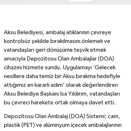
GENEL
GÜNDEM
Aksu Belediyesi, ambalaj atıklarının çevreye
kontrolsüz şekilde bırakılmasını önlemek ve
Güvenlik
vatandaşları geri dönüşüme teşvik etmek
amacıyla Depozitosu Olan Ambalajlar (DOA)
HABERDE İNSAN
cihazını hizmete sundu. Uygulamayı 'Gelecek
İNSAN
nesillere daha temiz bir Aksu bırakma hedefiyle
attığımız en kararlı adım' olarak değerlendiren
İş Dünyası
Aksu Belediye Başkanı İsa Yıldırım, vatandaşları
bu çevreci harekete ortak olmaya davet etti.
Jandarma
Depozitosu Olan Ambalaj (DOA) Sistemi; cam,
Kadın
plastik (PET) ve alüminyum içecek ambalajlarının