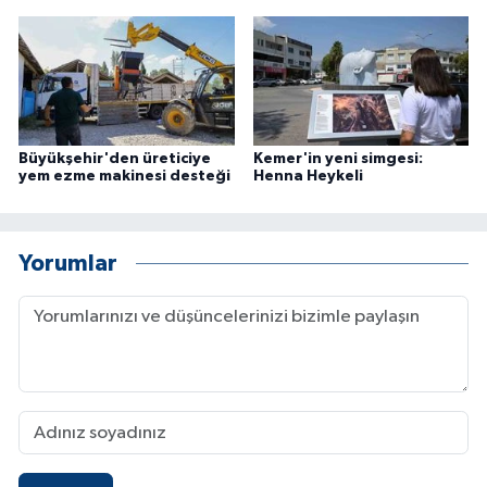
Büyükşehir'den üreticiye
Kemer'in yeni simgesi:
yem ezme makinesi desteği
Henna Heykeli
Yorumlar