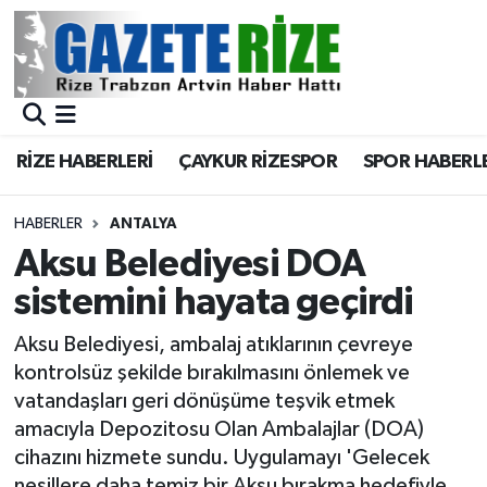
BÖLGEMİZ
Merkez Nöbetçi Eczaneler
SPOR
Merkez Hava Durumu
RİZE HABERLERİ
ÇAYKUR RİZESPOR
SPOR HABERL
Asayiş
Merkez Trafik Yoğunluk Haritası
HABERLER
ANTALYA
Rize Jandarma Komutanlığı
Süper Lig Puan Durumu ve Fikstür
Aksu Belediyesi DOA
sistemini hayata geçirdi
Bilim Teknoloji
Tüm Manşetler
Aksu Belediyesi, ambalaj atıklarının çevreye
Bölge
Son Dakika Haberleri
kontrolsüz şekilde bırakılmasını önlemek ve
vatandaşları geri dönüşüme teşvik etmek
Advertising news
Haber Arşivi
amacıyla Depozitosu Olan Ambalajlar (DOA)
cihazını hizmete sundu. Uygulamayı 'Gelecek
Canlı Maç
nesillere daha temiz bir Aksu bırakma hedefiyle