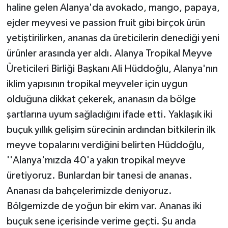
KÜLTÜR SANAT
haline gelen Alanya'da avokado, mango, papaya,
ejder meyvesi ve passion fruit gibi birçok ürün
MAGAZİN
yetiştirilirken, ananas da üreticilerin denediği yeni
ürünler arasında yer aldı. Alanya Tropikal Meyve
Otomobil
Üreticileri Birliği Başkanı Ali Hüddoğlu, Alanya'nın
POLİTİKA
iklim yapısının tropikal meyveler için uygun
olduğuna dikkat çekerek, ananasın da bölge
Sağlık
şartlarına uyum sağladığını ifade etti. Yaklaşık iki
buçuk yıllık gelişim sürecinin ardından bitkilerin ilk
SİYASET
meyve topalarını verdiğini belirten Hüddoğlu,
SPOR HABERLERİ
''Alanya'mızda 40'a yakın tropikal meyve
üretiyoruz. Bunlardan bir tanesi de ananas.
TEKNOLOJİ
Ananası da bahçelerimizde deniyoruz.
Bölgemizde de yoğun bir ekim var. Ananas iki
Turizm
buçuk sene içerisinde verime geçti. Şu anda