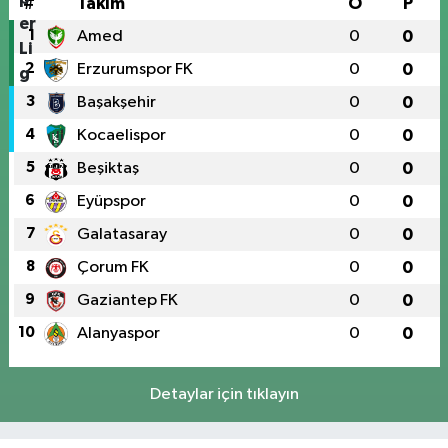
#
Takım
O
P
1
Amed
0
0
2
Erzurumspor FK
0
0
3
Başakşehir
0
0
4
Kocaelispor
0
0
5
Beşiktaş
0
0
6
Eyüpspor
0
0
7
Galatasaray
0
0
8
Çorum FK
0
0
9
Gaziantep FK
0
0
10
Alanyaspor
0
0
Detaylar için tıklayın