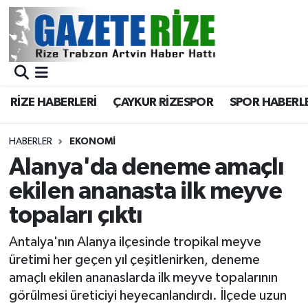
BÖLGEMİZ
Merkez Nöbetçi Eczaneler
SPOR
Merkez Hava Durumu
RİZE HABERLERİ
ÇAYKUR RİZESPOR
SPOR HABERL
Asayiş
Merkez Trafik Yoğunluk Haritası
HABERLER
EKONOMİ
Rize Jandarma Komutanlığı
Süper Lig Puan Durumu ve Fikstür
Alanya'da deneme amaçlı
ekilen ananasta ilk meyve
Bilim Teknoloji
Tüm Manşetler
topaları çıktı
Bölge
Son Dakika Haberleri
Antalya'nın Alanya ilçesinde tropikal meyve
üretimi her geçen yıl çeşitlenirken, deneme
Advertising news
Haber Arşivi
amaçlı ekilen ananaslarda ilk meyve topalarının
görülmesi üreticiyi heyecanlandırdı. İlçede uzun
Canlı Maç