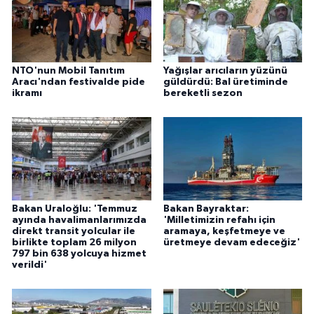
NTO'nun Mobil Tanıtım
Yağışlar arıcıların yüzünü
Aracı'ndan festivalde pide
güldürdü: Bal üretiminde
ikramı
bereketli sezon
Bakan Uraloğlu: 'Temmuz
Bakan Bayraktar:
ayında havalimanlarımızda
'Milletimizin refahı için
direkt transit yolcular ile
aramaya, keşfetmeye ve
birlikte toplam 26 milyon
üretmeye devam edeceğiz'
797 bin 638 yolcuya hizmet
verildi'