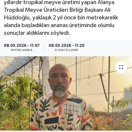
yıllardır tropikal meyve üretimi yapan Alanya
Tropikal Meyve Üreticileri Birliği Başkanı Ali
ÇEVRE
Hüddoğlu, yaklaşık 2 yıl önce bin metrekarelik
alanda başladıkları ananas üretiminde olumlu
Dış Haberler
sonuçlar aldıklarını söyledi.
Dünya
08.05.2026 - 11:07
08.05.2026 - 11:20
YAYINLANMA
GÜNCELLEME
EĞİTİM
EKONOMİ
English News
Finans
Flaş Haber
Gayrimenkul