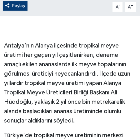
Paylaş
-
+
A
A
GENEL
GÜNDEM
Antalya'nın Alanya ilçesinde tropikal meyve
Güvenlik
üretimi her geçen yıl çeşitlenirken, deneme
HABERDE İNSAN
amaçlı ekilen ananaslarda ilk meyve topalarının
görülmesi üreticiyi heyecanlandırdı. İlçede uzun
İNSAN
yıllardır tropikal meyve üretimi yapan Alanya
Tropikal Meyve Üreticileri Birliği Başkanı Ali
İş Dünyası
Hüddoğlu, yaklaşık 2 yıl önce bin metrekarelik
Jandarma
alanda başladıkları ananas üretiminde olumlu
sonuçlar aldıklarını söyledi.
Kadın
Türkiye'de tropikal meyve üretiminin merkezi