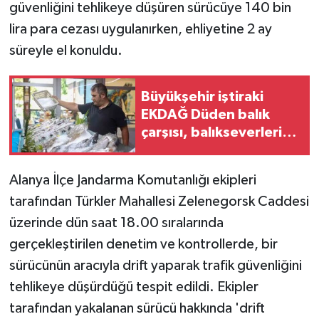
güvenliğini tehlikeye düşüren sürücüye 140 bin
lira para cezası uygulanırken, ehliyetine 2 ay
GENEL
süreyle el konuldu.
GÜNDEM
Büyükşehir iştiraki
Güvenlik
EKDAĞ Düden balık
çarşısı, balıkseverlerin
HABERDE İNSAN
uğrak noktası oldu
İNSAN
Alanya İlçe Jandarma Komutanlığı ekipleri
tarafından Türkler Mahallesi Zelenegorsk Caddesi
İş Dünyası
üzerinde dün saat 18.00 sıralarında
gerçekleştirilen denetim ve kontrollerde, bir
Jandarma
sürücünün aracıyla drift yaparak trafik güvenliğini
tehlikeye düşürdüğü tespit edildi. Ekipler
Kadın
tarafından yakalanan sürücü hakkında 'drift