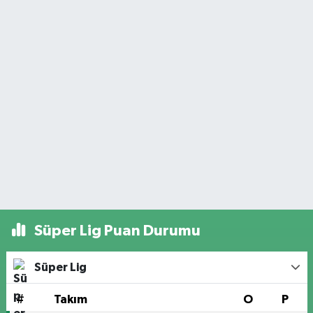
Süper Lig Puan Durumu
Süper Lig
#
Takım
O
P