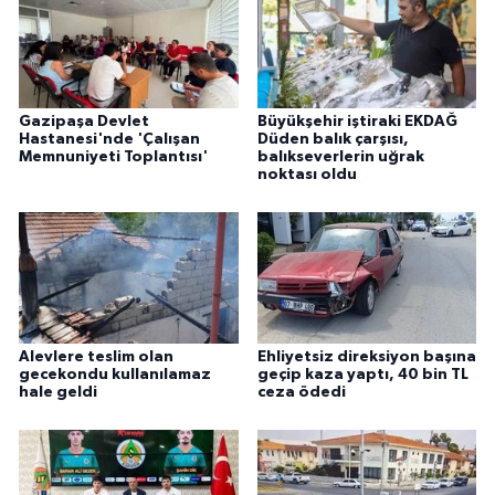
ÜLKE GÜNDEMİ
YAŞAM
Gazipaşa Devlet
Büyükşehir iştiraki EKDAĞ
YEREL
Hastanesi'nde 'Çalışan
Düden balık çarşısı,
Memnuniyeti Toplantısı'
balıkseverlerin uğrak
noktası oldu
Yerel Haberler
Alevlere teslim olan
Ehliyetsiz direksiyon başına
gecekondu kullanılamaz
geçip kaza yaptı, 40 bin TL
hale geldi
ceza ödedi