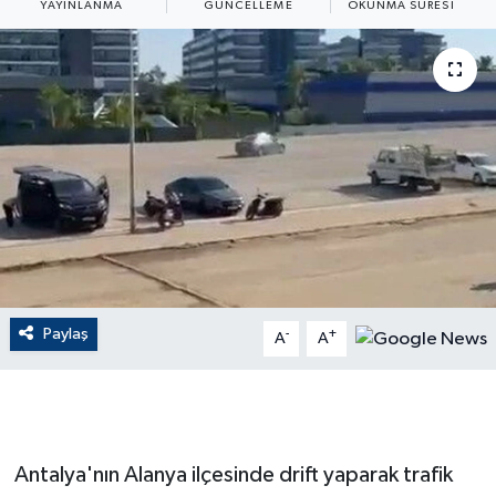
YAYINLANMA
GÜNCELLEME
OKUNMA SÜRESI
ÇEVRE
Dış Haberler
Dünya
EĞİTİM
EKONOMİ
English News
Paylaş
-
+
A
A
Finans
Flaş Haber
Antalya'nın Alanya ilçesinde drift yaparak trafik
Gayrimenkul