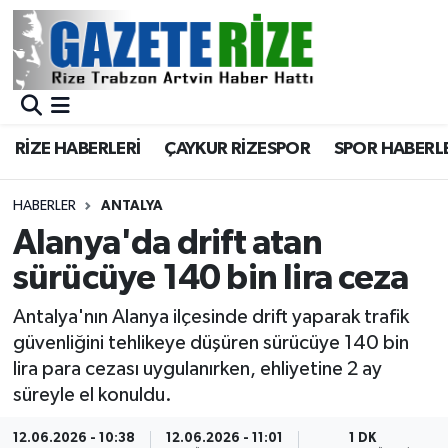
BÖLGEMİZ
Merkez Nöbetçi Eczaneler
SPOR
Merkez Hava Durumu
RİZE HABERLERİ
ÇAYKUR RİZESPOR
SPOR HABERL
Asayiş
Merkez Trafik Yoğunluk Haritası
HABERLER
ANTALYA
Rize Jandarma Komutanlığı
Süper Lig Puan Durumu ve Fikstür
Alanya'da drift atan
sürücüye 140 bin lira ceza
Bilim Teknoloji
Tüm Manşetler
Antalya'nın Alanya ilçesinde drift yaparak trafik
Bölge
Son Dakika Haberleri
güvenliğini tehlikeye düşüren sürücüye 140 bin
lira para cezası uygulanırken, ehliyetine 2 ay
Advertising news
Haber Arşivi
süreyle el konuldu.
Canlı Maç
12.06.2026 - 10:38
12.06.2026 - 11:01
1 DK