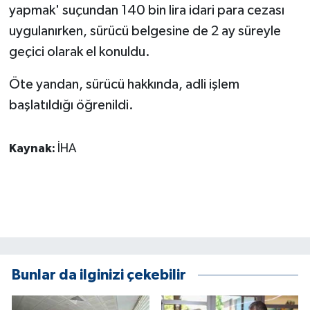
KÜLTÜR SANAT
yapmak' suçundan 140 bin lira idari para cezası
uygulanırken, sürücü belgesine de 2 ay süreyle
MAGAZİN
geçici olarak el konuldu.
Otomobil
Öte yandan, sürücü hakkında, adli işlem
başlatıldığı öğrenildi.
POLİTİKA
Sağlık
Kaynak:
İHA
SİYASET
SPOR HABERLERİ
TEKNOLOJİ
Bunlar da ilginizi çekebilir
Turizm