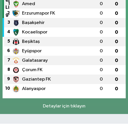
1
Amed
0
0
2
Erzurumspor FK
0
0
3
Başakşehir
0
0
4
Kocaelispor
0
0
5
Beşiktaş
0
0
6
Eyüpspor
0
0
7
Galatasaray
0
0
8
Çorum FK
0
0
9
Gaziantep FK
0
0
10
Alanyaspor
0
0
Detaylar için tıklayın