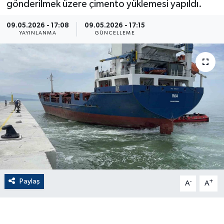
gönderilmek üzere çimento yüklemesi yapıldı.
ÇEVRE
09.05.2026 - 17:08
09.05.2026 - 17:15
YAYINLANMA
GÜNCELLEME
Dış Haberler
Dünya
EĞİTİM
EKONOMİ
English News
Finans
Paylaş
-
+
A
A
Flaş Haber
Gayrimenkul