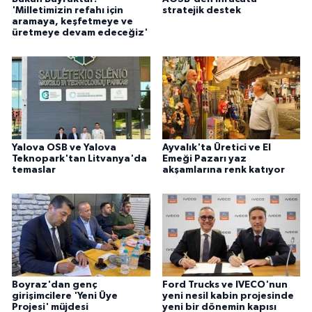
'Milletimizin refahı için
stratejik destek
aramaya, keşfetmeye ve
üretmeye devam edeceğiz'
Yalova OSB ve Yalova
Ayvalık'ta Üretici ve El
Teknopark'tan Litvanya'da
Emeği Pazarı yaz
temaslar
akşamlarına renk katıyor
Boyraz'dan genç
Ford Trucks ve IVECO'nun
girişimcilere 'Yeni Üye
yeni nesil kabin projesinde
Projesi' müjdesi
yeni bir dönemin kapısı