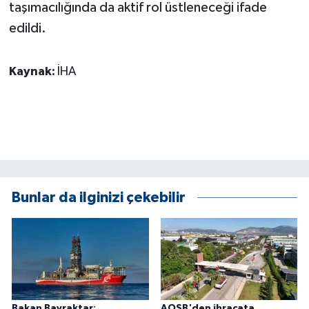
taşımacılığında da aktif rol üstleneceği ifade
ÜLKE GÜNDEMİ
edildi.
YAŞAM
Kaynak:
İHA
YEREL
Yerel Haberler
Bunlar da ilginizi çekebilir
Bakan Bayraktar:
AOSB'den ihracata