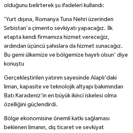
KÜLTÜR SANAT
olduğunu belirterek şu ifadeleri kullandı:
MAGAZİN
'Yurt dışına, Romanya Tuna Nehri üzerinden
Sırbistan'a çimento sevkiyatı yapacağız. İlk
Otomobil
etapta kendi firmamıza hizmet vereceğiz,
ardından üçüncü şahıslara da hizmet sunacağız.
POLİTİKA
Bu gemi ülkemize ve bölgemize hayırlı olsun' diye
Sağlık
konuştu
Gerçekleştirilen yatırım sayesinde Alaplı'daki
SİYASET
liman, kapasite ve teknolojik altyapı bakımından
SPOR HABERLERİ
Batı Karadeniz'in en büyük ikinci iskelesi olma
özelliğini güçlendirdi.
TEKNOLOJİ
Bölge ekonomisine önemli katkı sağlaması
Turizm
beklenen limanın, dış ticaret ve sevkiyat