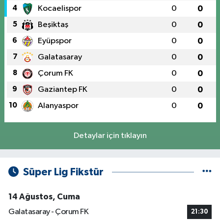
4
Kocaelispor
0
0
5
Beşiktaş
0
0
6
Eyüpspor
0
0
7
Galatasaray
0
0
8
Çorum FK
0
0
9
Gaziantep FK
0
0
10
Alanyaspor
0
0
Detaylar için tıklayın
Süper Lig Fikstür
14 Ağustos, Cuma
Galatasaray - Çorum FK
21:30