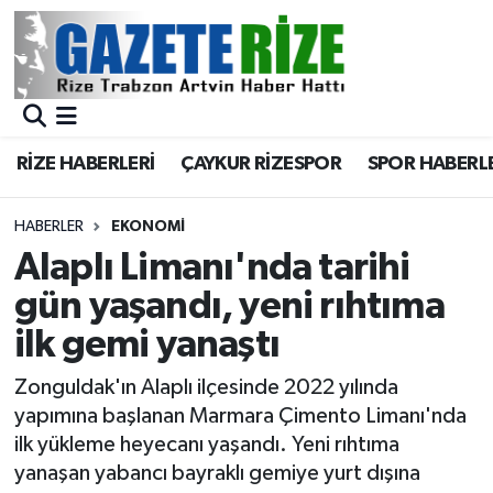
BÖLGEMİZ
Merkez Nöbetçi Eczaneler
SPOR
Merkez Hava Durumu
RİZE HABERLERİ
ÇAYKUR RİZESPOR
SPOR HABERL
Asayiş
Merkez Trafik Yoğunluk Haritası
HABERLER
EKONOMİ
Rize Jandarma Komutanlığı
Süper Lig Puan Durumu ve Fikstür
Alaplı Limanı'nda tarihi
gün yaşandı, yeni rıhtıma
Bilim Teknoloji
Tüm Manşetler
ilk gemi yanaştı
Bölge
Son Dakika Haberleri
Zonguldak'ın Alaplı ilçesinde 2022 yılında
yapımına başlanan Marmara Çimento Limanı'nda
Advertising news
Haber Arşivi
ilk yükleme heyecanı yaşandı. Yeni rıhtıma
yanaşan yabancı bayraklı gemiye yurt dışına
Canlı Maç