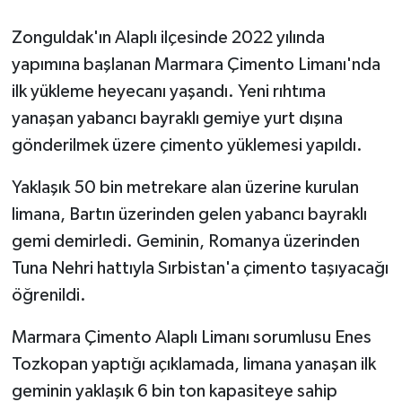
Zonguldak'ın Alaplı ilçesinde 2022 yılında
GENEL
yapımına başlanan Marmara Çimento Limanı'nda
GÜNDEM
ilk yükleme heyecanı yaşandı. Yeni rıhtıma
yanaşan yabancı bayraklı gemiye yurt dışına
Güvenlik
gönderilmek üzere çimento yüklemesi yapıldı.
HABERDE İNSAN
Yaklaşık 50 bin metrekare alan üzerine kurulan
limana, Bartın üzerinden gelen yabancı bayraklı
İNSAN
gemi demirledi. Geminin, Romanya üzerinden
Tuna Nehri hattıyla Sırbistan'a çimento taşıyacağı
İş Dünyası
öğrenildi.
Jandarma
Marmara Çimento Alaplı Limanı sorumlusu Enes
Kadın
Tozkopan yaptığı açıklamada, limana yanaşan ilk
geminin yaklaşık 6 bin ton kapasiteye sahip