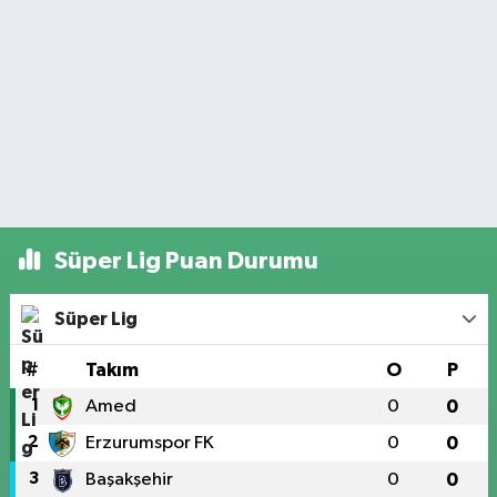
Süper Lig Puan Durumu
Süper Lig
#
Takım
O
P
1
Amed
0
0
2
Erzurumspor FK
0
0
3
Başakşehir
0
0