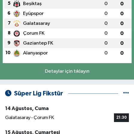
5
Beşiktaş
0
0
6
Eyüpspor
0
0
7
Galatasaray
0
0
8
Çorum FK
0
0
9
Gaziantep FK
0
0
10
Alanyaspor
0
0
Detaylar için tıklayın
Süper Lig Fikstür
14 Ağustos, Cuma
Galatasaray - Çorum FK
21:30
15 Ağustos, Cumartesi