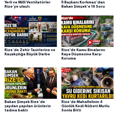
Yerli ve Millî Ventilatörler
İl Başkanı Korkmaz'dan
Rize'ye ulaştı
Bakan Şimşek'e 16 Soru
Rize'de Zehir Tacirlerine ve
Rize’de Kamu Binalarını
Kaçakçılığa Büyük Darbe
Kaya Düşmesine Karşı
Koruma
Bakan Şimşek Rize'de
Rize'de Mahallelinin 4
çaydan yapılan ürünlerin
Günlük Kedi Nöbeti Mutlu
tadına baktı
Sonla Bitti