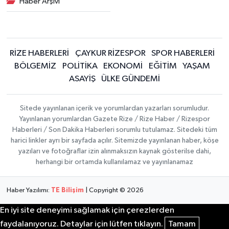
Haber Arşivi
RİZE HABERLERİ
ÇAYKUR RİZESPOR
SPOR HABERLERİ
BÖLGEMİZ
POLİTİKA
EKONOMİ
EĞİTİM
YAŞAM
ASAYİŞ
ÜLKE GÜNDEMİ
Sitede yayınlanan içerik ve yorumlardan yazarları sorumludur.
Yayınlanan yorumlardan Gazete Rize / Rize Haber / Rizespor
Haberleri / Son Dakika Haberleri sorumlu tutulamaz. Sitedeki tüm
harici linkler ayrı bir sayfada açılır. Sitemizde yayınlanan haber, köşe
yazıları ve fotoğraflar izin alınmaksızın kaynak gösterilse dahi,
herhangi bir ortamda kullanılamaz ve yayınlanamaz
Haber Yazılımı:
TE Bilişim
| Copyright © 2026
En iyi site deneyimi sağlamak için çerezlerden
faydalanıyoruz. Detaylar için lütfen tıklayın.
Tamam