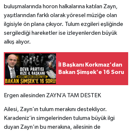
KÜLTÜR SANAT
buluşmalarında horon halkalarına katılan Zayn,
yaşıtlarından farklı olarak yöresel müziğe olan
MAGAZİN
ilgisiyle ön plana çıkıyor. Tulum ezgileri eşliğinde
Otomobil
sergilediği hareketler ise izleyenlerden büyük
alkış alıyor.
POLİTİKA
Sağlık
İl Başkanı Korkmaz'dan
Bakan Şimşek'e 16 Soru
SİYASET
SPOR HABERLERİ
Ergen ailesinden ZAYN’A TAM DESTEK
TEKNOLOJİ
Ailesi, Zayn’ın tulum merakını destekliyor.
Karadeniz’in simgelerinden tuluma büyük ilgi
Turizm
duyan Zayn’ın bu merakına, ailesinin de