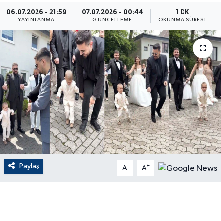
06.07.2026 - 21:59
07.07.2026 - 00:44
1 DK
ÇEVRE
YAYINLANMA
GÜNCELLEME
OKUNMA SÜRESI
Dış Haberler
Dünya
EĞİTİM
EKONOMİ
English News
Paylaş
-
+
Finans
A
A
Flaş Haber
Gayrimenkul