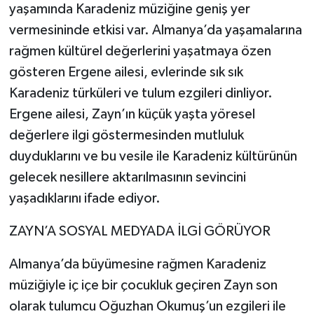
yaşamında Karadeniz müziğine geniş yer
ÜLKE GÜNDEMİ
vermesininde etkisi var. Almanya’da yaşamalarına
YAŞAM
rağmen kültürel değerlerini yaşatmaya özen
gösteren Ergene ailesi, evlerinde sık sık
YEREL
Karadeniz türküleri ve tulum ezgileri dinliyor.
Ergene ailesi, Zayn’ın küçük yaşta yöresel
Yerel Haberler
değerlere ilgi göstermesinden mutluluk
duyduklarını ve bu vesile ile Karadeniz kültürünün
gelecek nesillere aktarılmasının sevincini
yaşadıklarını ifade ediyor.
ZAYN’A SOSYAL MEDYADA İLGİ GÖRÜYOR
Almanya’da büyümesine rağmen Karadeniz
müziğiyle iç içe bir çocukluk geçiren Zayn son
olarak tulumcu Oğuzhan Okumuş’un ezgileri ile