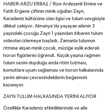
HABER:ARZU ERBAŞ / Rize Ardeşenli Emine ve
Fatih Ergene çiftinin minik oğulları Zayn,
GENEL
Karadeniz kültürüne olan ilgisi ve tulum sevgisiyle
GÜNDEM
dikkat çekiyor. Almanya’da yaşayan ailenin 3
yaşındaki çocuğu Zayn 1 yaşından itibaren tulum
Güvenlik
videoları izlemeye başladı. Zamanla tulumun
ritmine alışan minik çocuk, müziğe eşlik ederek
HABERDE İNSAN
horon figürlerini öğrendi. Küçük yaşına rağmen
İNSAN
tulum sesini duyduğu anda ritim tutması,
komutlara uyum sağlaması ve horon halkalarında
İş Dünyası
yerini alması çevresindekilerin beğenisini
kazanıyor.
Jandarma
ZAYN TULUM HALKASINDA YERİNİ ALIYOR
Kadın
Özellikle Karadeniz etkinliklerinde ve aile