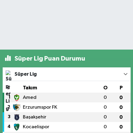
Süper Lig Puan Durumu
Süper Lig
#
Takım
O
P
1
Amed
0
0
2
Erzurumspor FK
0
0
3
Başakşehir
0
0
4
Kocaelispor
0
0