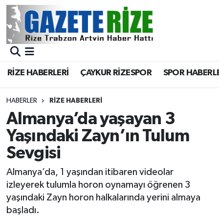
BÖLGEMİZ
Merkez Nöbetçi Eczaneler
SPOR
Merkez Hava Durumu
RİZE HABERLERİ
ÇAYKUR RİZESPOR
SPOR HABERL
Asayiş
Merkez Trafik Yoğunluk Haritası
HABERLER
RIZE HABERLERI
Rize Jandarma Komutanlığı
Süper Lig Puan Durumu ve Fikstür
Almanya’da yaşayan 3
Yaşındaki Zayn’ın Tulum
Bilim Teknoloji
Tüm Manşetler
Sevgisi
Bölge
Son Dakika Haberleri
Almanya’da, 1 yaşından itibaren videolar
izleyerek tulumla horon oynamayı öğrenen 3
Advertising news
Haber Arşivi
yaşındaki Zayn horon halkalarında yerini almaya
başladı.
Canlı Maç