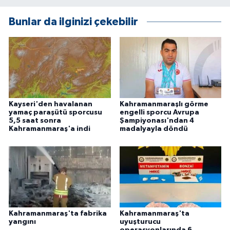
Bunlar da ilginizi çekebilir
Kayseri'den havalanan
Kahramanmaraşlı görme
yamaç paraşütü sporcusu
engelli sporcu Avrupa
5,5 saat sonra
Şampiyonası'ndan 4
Kahramanmaraş'a indi
madalyayla döndü
Kahramanmaraş'ta fabrika
Kahramanmaraş'ta
yangını
uyuşturucu