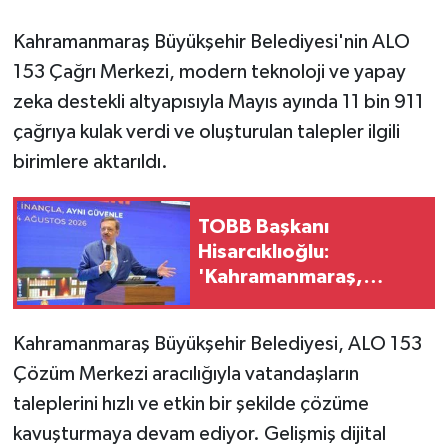
Kahramanmaraş Büyükşehir Belediyesi'nin ALO
GENEL
153 Çağrı Merkezi, modern teknoloji ve yapay
GÜNDEM
zeka destekli altyapısıyla Mayıs ayında 11 bin 911
çağrıya kulak verdi ve oluşturulan talepler ilgili
Güvenlik
birimlere aktarıldı.
HABERDE İNSAN
TOBB Başkanı
İNSAN
Hisarcıklıoğlu:
'Kahramanmaraş,
üretim gücüyle Türkiye
İş Dünyası
ekonomisinin
Kahramanmaraş Büyükşehir Belediyesi, ALO 153
lokomotif şehirlerinden
Jandarma
Çözüm Merkezi aracılığıyla vatandaşların
birisidir'
taleplerini hızlı ve etkin bir şekilde çözüme
Kadın
kavuşturmaya devam ediyor. Gelişmiş dijital