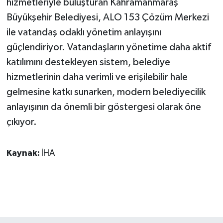
hizmetleriyle buluşturan Kahramanmaraş
ÜLKE GÜNDEMİ
Büyükşehir Belediyesi, ALO 153 Çözüm Merkezi
ile vatandaş odaklı yönetim anlayışını
YAŞAM
güçlendiriyor. Vatandaşların yönetime daha aktif
YEREL
katılımını destekleyen sistem, belediye
hizmetlerinin daha verimli ve erişilebilir hale
Yerel Haberler
gelmesine katkı sunarken, modern belediyecilik
anlayışının da önemli bir göstergesi olarak öne
çıkıyor.
Kaynak:
İHA