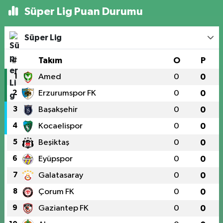
Süper Lig Puan Durumu
Süper Lig
#
Takım
O
P
1
Amed
0
0
2
Erzurumspor FK
0
0
3
Başakşehir
0
0
4
Kocaelispor
0
0
5
Beşiktaş
0
0
6
Eyüpspor
0
0
7
Galatasaray
0
0
8
Çorum FK
0
0
9
Gaziantep FK
0
0