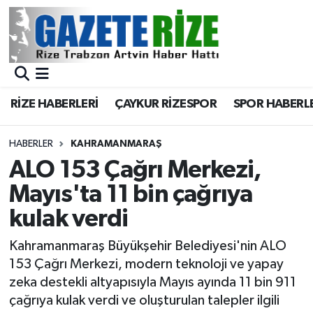
BÖLGEMİZ
Merkez Nöbetçi Eczaneler
SPOR
Merkez Hava Durumu
RİZE HABERLERİ
ÇAYKUR RİZESPOR
SPOR HABERL
Asayiş
Merkez Trafik Yoğunluk Haritası
HABERLER
KAHRAMANMARAŞ
Rize Jandarma Komutanlığı
Süper Lig Puan Durumu ve Fikstür
ALO 153 Çağrı Merkezi,
Mayıs'ta 11 bin çağrıya
Bilim Teknoloji
Tüm Manşetler
kulak verdi
Bölge
Son Dakika Haberleri
Kahramanmaraş Büyükşehir Belediyesi'nin ALO
153 Çağrı Merkezi, modern teknoloji ve yapay
Advertising news
Haber Arşivi
zeka destekli altyapısıyla Mayıs ayında 11 bin 911
çağrıya kulak verdi ve oluşturulan talepler ilgili
Canlı Maç