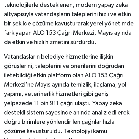
KÜLTÜR SANAT
teknolojilerle desteklenen, modern yapay zeka
altyapısıyla vatandaşların taleplerini hızlı ve etkin
MAGAZİN
bir şekilde çözüme kavuşturarak yerel yönetimde
fark yapan ALO 153 Çağrı Merkezi, Mayıs ayında
Otomobil
da etkin ve hızlı hizmetini sürdürdü.
POLİTİKA
Vatandaşların belediye hizmetlerine ilişkin
Sağlık
görüşlerini, taleplerini ve önerilerini doğrudan
iletebildiği etkin platform olan ALO 153 Çağrı
SİYASET
Merkezi'ne Mayıs ayında temizlik, ilaçlama, yol
yapımı, veterinerlik hizmetleri gibi geniş
SPOR HABERLERİ
yelpazede 11 bin 911 çağrı ulaştı. Yapay zeka
destekli sistem sayesinde anında analiz edilerek
TEKNOLOJİ
doğru birimlere yönlendirilen çağrılar hızla
Turizm
çözüme kavuşturuldu. Teknolojiyi kamu