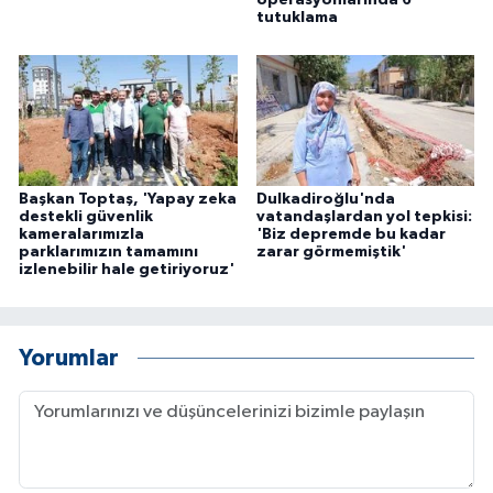
operasyonlarında 6
tutuklama
Başkan Toptaş, 'Yapay zeka
Dulkadiroğlu'nda
destekli güvenlik
vatandaşlardan yol tepkisi:
kameralarımızla
'Biz depremde bu kadar
parklarımızın tamamını
zarar görmemiştik'
izlenebilir hale getiriyoruz'
Yorumlar