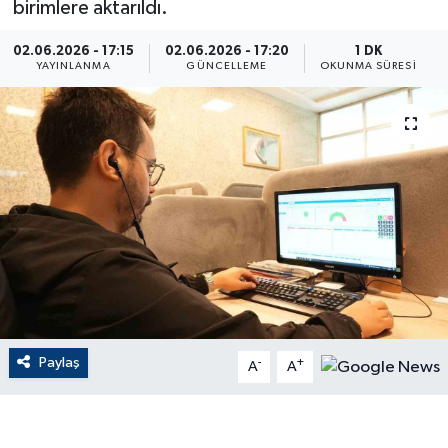
birimlere aktarıldı.
ÇEVRE
02.06.2026 - 17:15
02.06.2026 - 17:20
1 DK
YAYINLANMA
GÜNCELLEME
OKUNMA SÜRESI
Dış Haberler
Dünya
EĞİTİM
EKONOMİ
English News
Finans
Paylaş
-
+
A
A
Flaş Haber
Gayrimenkul