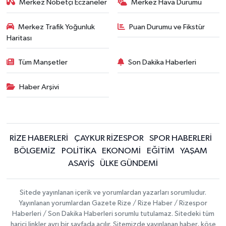
Merkez Nöbetçi Eczaneler
Merkez Hava Durumu
Merkez Trafik Yoğunluk
Puan Durumu ve Fikstür
Haritası
Tüm Manşetler
Son Dakika Haberleri
Haber Arşivi
RİZE HABERLERİ
ÇAYKUR RİZESPOR
SPOR HABERLERİ
BÖLGEMİZ
POLİTİKA
EKONOMİ
EĞİTİM
YAŞAM
ASAYİŞ
ÜLKE GÜNDEMİ
Sitede yayınlanan içerik ve yorumlardan yazarları sorumludur.
Yayınlanan yorumlardan Gazete Rize / Rize Haber / Rizespor
Haberleri / Son Dakika Haberleri sorumlu tutulamaz. Sitedeki tüm
harici linkler ayrı bir sayfada açılır. Sitemizde yayınlanan haber, köşe