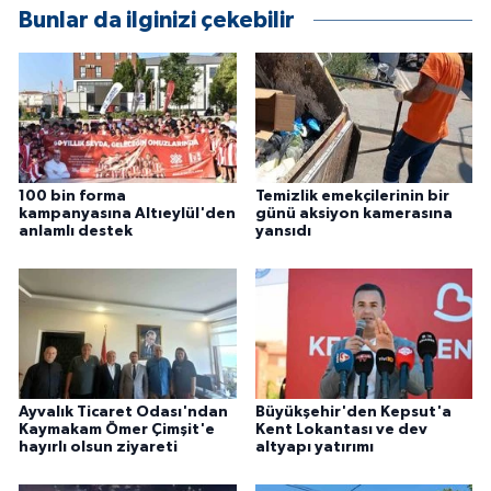
Bunlar da ilginizi çekebilir
100 bin forma
Temizlik emekçilerinin bir
kampanyasına Altıeylül'den
günü aksiyon kamerasına
anlamlı destek
yansıdı
Ayvalık Ticaret Odası'ndan
Büyükşehir'den Kepsut'a
Kaymakam Ömer Çimşit'e
Kent Lokantası ve dev
hayırlı olsun ziyareti
altyapı yatırımı