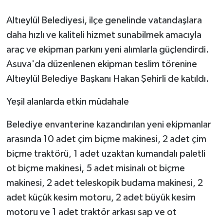
Altıeylül Belediyesi, ilçe genelinde vatandaşlara
GENEL
daha hızlı ve kaliteli hizmet sunabilmek amacıyla
GÜNDEM
araç ve ekipman parkını yeni alımlarla güçlendirdi.
Asuva'da düzenlenen ekipman teslim törenine
Güvenlik
Altıeylül Belediye Başkanı Hakan Şehirli de katıldı.
HABERDE İNSAN
Yeşil alanlarda etkin müdahale
İNSAN
Belediye envanterine kazandırılan yeni ekipmanlar
arasında 10 adet çim biçme makinesi, 2 adet çim
İş Dünyası
biçme traktörü, 1 adet uzaktan kumandalı paletli
ot biçme makinesi, 5 adet misinalı ot biçme
Jandarma
makinesi, 2 adet teleskopik budama makinesi, 2
Kadın
adet küçük kesim motoru, 2 adet büyük kesim
motoru ve 1 adet traktör arkası sap ve ot