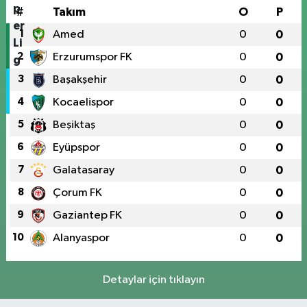
#
Takım
O
P
1
Amed
0
0
2
Erzurumspor FK
0
0
3
Başakşehir
0
0
4
Kocaelispor
0
0
5
Beşiktaş
0
0
6
Eyüpspor
0
0
7
Galatasaray
0
0
8
Çorum FK
0
0
9
Gaziantep FK
0
0
10
Alanyaspor
0
0
Detaylar için tıklayın