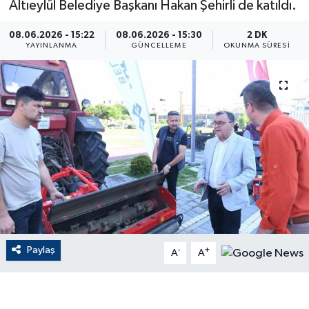
Altıeylül Belediye Başkanı Hakan Şehirli de katıldı.
ÇEVRE
08.06.2026 - 15:22
08.06.2026 - 15:30
2 DK
YAYINLANMA
GÜNCELLEME
OKUNMA SÜRESI
Dış Haberler
Dünya
EĞİTİM
EKONOMİ
English News
Finans
Paylaş
-
+
A
A
Flaş Haber
Gayrimenkul