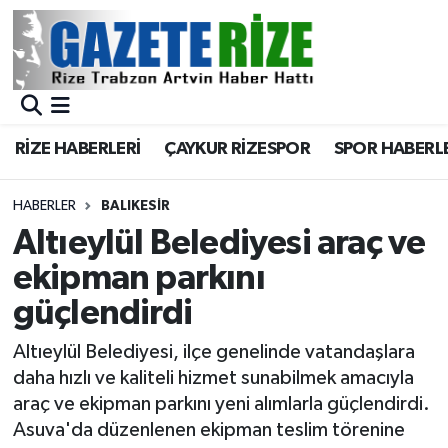
BÖLGEMİZ
Merkez Nöbetçi Eczaneler
SPOR
Merkez Hava Durumu
RİZE HABERLERİ
ÇAYKUR RİZESPOR
SPOR HABERL
Asayiş
Merkez Trafik Yoğunluk Haritası
HABERLER
BALIKESIR
Rize Jandarma Komutanlığı
Süper Lig Puan Durumu ve Fikstür
Altıeylül Belediyesi araç ve
ekipman parkını
Bilim Teknoloji
Tüm Manşetler
güçlendirdi
Bölge
Son Dakika Haberleri
Altıeylül Belediyesi, ilçe genelinde vatandaşlara
daha hızlı ve kaliteli hizmet sunabilmek amacıyla
Advertising news
Haber Arşivi
araç ve ekipman parkını yeni alımlarla güçlendirdi.
Asuva'da düzenlenen ekipman teslim törenine
Canlı Maç