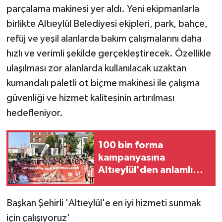
KÜLTÜR SANAT
parçalama makinesi yer aldı. Yeni ekipmanlarla
birlikte Altıeylül Belediyesi ekipleri, park, bahçe,
MAGAZİN
refüj ve yeşil alanlarda bakım çalışmalarını daha
hızlı ve verimli şekilde gerçekleştirecek. Özellikle
Otomobil
ulaşılması zor alanlarda kullanılacak uzaktan
POLİTİKA
kumandalı paletli ot biçme makinesi ile çalışma
güvenliği ve hizmet kalitesinin artırılması
Sağlık
hedefleniyor.
SİYASET
100 bin forma
SPOR HABERLERİ
kampanyasına
Altıeylül'den anlamlı
TEKNOLOJİ
destek
Başkan Şehirli 'Altıeylül'e en iyi hizmeti sunmak
Turizm
için çalışıyoruz'