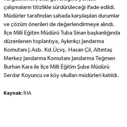
KÜLTÜR SANAT
çalışmaların titizlikle sürdürüleceği ifade edildi.
Müdürler tarafından sahada karşılaşılan durumlar
MAGAZİN
ve çözüm önerileri de değerlendirmeye alındı.
Otomobil
İlçe Milli Eğitim Müdürü Tuba Sinan başkanlığında
düzenlenen toplantıya, Aykırıkçı Jandarma
POLİTİKA
Komutanı J.Asb. Kd.Üçvş. Hasan Çil, Altıntaş
Merkez Jandarma Komutanı Jandarma Teğmen
Sağlık
Burhan Kara ile İlçe Milli Eğitim Şube Müdürü
SİYASET
Serdar Koyuncu ve köy okulları müdürleri katıldı.
SPOR HABERLERİ
Kaynak:
İHA
TEKNOLOJİ
Turizm