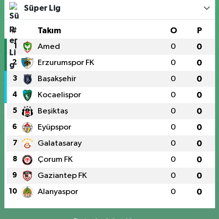
Süper Lig
#
Takım
O
P
1
Amed
0
0
2
Erzurumspor FK
0
0
3
Başakşehir
0
0
4
Kocaelispor
0
0
5
Beşiktaş
0
0
6
Eyüpspor
0
0
7
Galatasaray
0
0
8
Çorum FK
0
0
9
Gaziantep FK
0
0
10
Alanyaspor
0
0