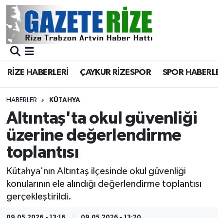
BÖLGEMİZ
Merkez Nöbetçi Eczaneler
SPOR
Merkez Hava Durumu
RİZE HABERLERİ
ÇAYKUR RİZESPOR
SPOR HABERL
Asayiş
Merkez Trafik Yoğunluk Haritası
HABERLER
KÜTAHYA
Rize Jandarma Komutanlığı
Süper Lig Puan Durumu ve Fikstür
Altıntaş'ta okul güvenliği
üzerine değerlendirme
Bilim Teknoloji
Tüm Manşetler
toplantısı
Bölge
Son Dakika Haberleri
Kütahya'nın Altıntaş ilçesinde okul güvenliği
konularının ele alındığı değerlendirme toplantısı
Advertising news
Haber Arşivi
gerçekleştirildi.
Canlı Maç
09.05.2026 - 13:16
09.05.2026 - 13:20