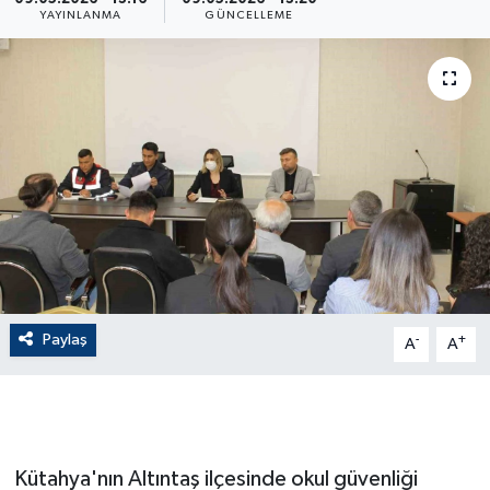
YAYINLANMA
GÜNCELLEME
ÇEVRE
Dış Haberler
Dünya
EĞİTİM
EKONOMİ
English News
Paylaş
-
+
A
A
Finans
Flaş Haber
Kütahya'nın Altıntaş ilçesinde okul güvenliği
Gayrimenkul