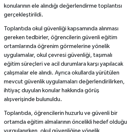
konularının ele alındığı değerlendirme toplantısı
GENEL
gerçekleştirildi.
Toplantıda okul güvenliği kapsamında alınması
GÜNDEM
gereken tedbirler, öğrencilerin güvenli eğitim
Güvenlik
ortamlarında öğrenim görmelerine yönelik
uygulamalar, okul çevresi güvenliği, taşımalı
HABERDE İNSAN
eğitim süreçleri ve acil durumlara karşı yapılacak
çalışmalar ele alındı. Ayrıca okullarda yürütülen
İNSAN
mevcut güvenlik uygulamaları değerlendirilirken,
İş Dünyası
ihtiyaç duyulan konular hakkında görüş
alışverişinde bulunuldu.
Jandarma
Toplantıda, öğrencilerin huzurlu ve güvenli bir
Kadın
ortamda eğitim almalarının öncelikli hedef olduğu
vurgulanırken, okul güvenliğine yönelik