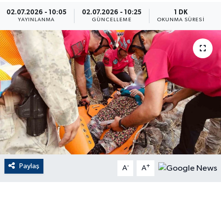
02.07.2026 - 10:05
02.07.2026 - 10:25
1 DK
ÇEVRE
YAYINLANMA
GÜNCELLEME
OKUNMA SÜRESI
Dış Haberler
Dünya
EĞİTİM
EKONOMİ
English News
Paylaş
-
+
Finans
A
A
Flaş Haber
Gayrimenkul