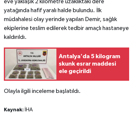
eve yaklaşık 2 kilometre uzaklıktaki dere
KÜLTÜR SANAT
yatağında hafif yaralı halde bulundu. İlk
MAGAZİN
müdahalesi olay yerinde yapılan Demir, sağlık
ekiplerine teslim edilerek tedbir amaçlı hastaneye
Otomobil
kaldırıldı.
POLİTİKA
Antalya'da 5 kilogram
Sağlık
skunk esrar maddesi
ele geçirildi
SİYASET
Olayla ilgili inceleme başlatıldı.
SPOR HABERLERİ
TEKNOLOJİ
Kaynak:
İHA
Turizm