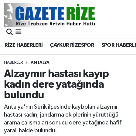
BÖLGEMİZ
Merkez Nöbetçi Eczaneler
SPOR
Merkez Hava Durumu
RİZE HABERLERİ
ÇAYKUR RİZESPOR
SPOR HABERL
Asayiş
Merkez Trafik Yoğunluk Haritası
HABERLER
ANTALYA
Rize Jandarma Komutanlığı
Süper Lig Puan Durumu ve Fikstür
Alzaymır hastası kayıp
kadın dere yatağında
Bilim Teknoloji
Tüm Manşetler
bulundu
Bölge
Son Dakika Haberleri
Antalya'nın Serik ilçesinde kaybolan alzaymır
hastası kadın, jandarma ekiplerinin yürüttüğü
Advertising news
Haber Arşivi
arama çalışmaları sonucu dere yatağında hafif
yaralı halde bulundu.
Canlı Maç