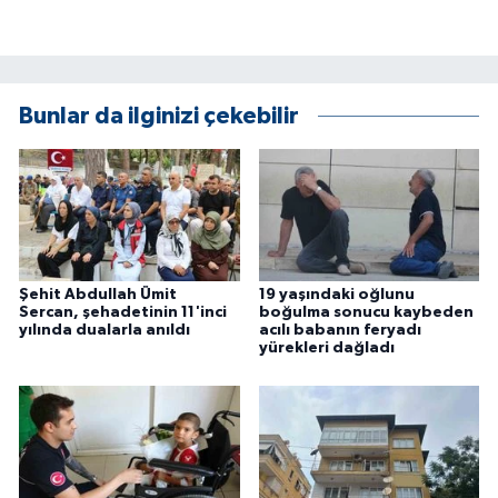
ÜLKE GÜNDEMİ
YAŞAM
Bunlar da ilginizi çekebilir
YEREL
Yerel Haberler
Şehit Abdullah Ümit
19 yaşındaki oğlunu
Sercan, şehadetinin 11'inci
boğulma sonucu kaybeden
yılında dualarla anıldı
acılı babanın feryadı
yürekleri dağladı