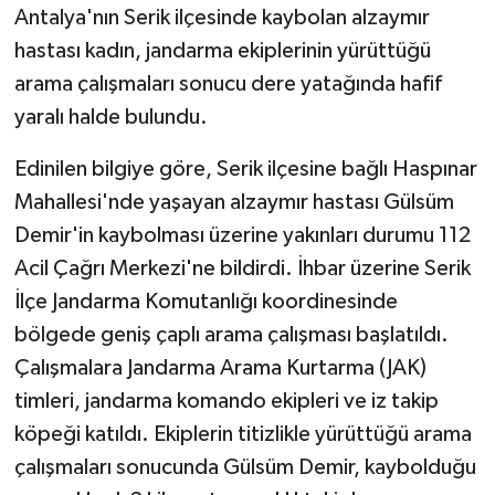
Antalya'nın Serik ilçesinde kaybolan alzaymır
hastası kadın, jandarma ekiplerinin yürüttüğü
GENEL
arama çalışmaları sonucu dere yatağında hafif
GÜNDEM
yaralı halde bulundu.
Güvenlik
Edinilen bilgiye göre, Serik ilçesine bağlı Haspınar
Mahallesi'nde yaşayan alzaymır hastası Gülsüm
HABERDE İNSAN
Demir'in kaybolması üzerine yakınları durumu 112
Acil Çağrı Merkezi'ne bildirdi. İhbar üzerine Serik
İNSAN
İlçe Jandarma Komutanlığı koordinesinde
bölgede geniş çaplı arama çalışması başlatıldı.
İş Dünyası
Çalışmalara Jandarma Arama Kurtarma (JAK)
Jandarma
timleri, jandarma komando ekipleri ve iz takip
köpeği katıldı. Ekiplerin titizlikle yürüttüğü arama
Kadın
çalışmaları sonucunda Gülsüm Demir, kaybolduğu