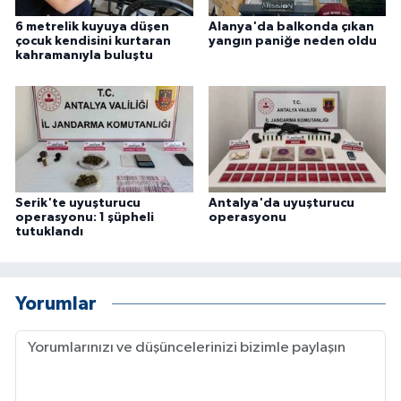
6 metrelik kuyuya düşen
Alanya'da balkonda çıkan
çocuk kendisini kurtaran
yangın paniğe neden oldu
kahramanıyla buluştu
Serik'te uyuşturucu
Antalya'da uyuşturucu
operasyonu: 1 şüpheli
operasyonu
tutuklandı
Yorumlar