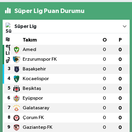
Süper Lig Puan Durumu
Süper Lig
#
Takım
O
P
1
Amed
0
0
2
Erzurumspor FK
0
0
3
Başakşehir
0
0
4
Kocaelispor
0
0
5
Beşiktaş
0
0
6
Eyüpspor
0
0
7
Galatasaray
0
0
8
Çorum FK
0
0
9
Gaziantep FK
0
0