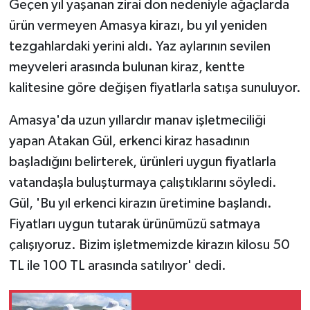
Geçen yıl yaşanan zirai don nedeniyle ağaçlarda
ürün vermeyen Amasya kirazı, bu yıl yeniden
GENEL
tezgahlardaki yerini aldı. Yaz aylarının sevilen
meyveleri arasında bulunan kiraz, kentte
GÜNDEM
kalitesine göre değişen fiyatlarla satışa sunuluyor.
Güvenlik
Amasya'da uzun yıllardır manav işletmeciliği
HABERDE İNSAN
yapan Atakan Gül, erkenci kiraz hasadının
başladığını belirterek, ürünleri uygun fiyatlarla
İNSAN
vatandaşla buluşturmaya çalıştıklarını söyledi.
Gül, 'Bu yıl erkenci kirazın üretimine başlandı.
İş Dünyası
Fiyatları uygun tutarak ürünümüzü satmaya
çalışıyoruz. Bizim işletmemizde kirazın kilosu 50
Jandarma
TL ile 100 TL arasında satılıyor' dedi.
Kadın