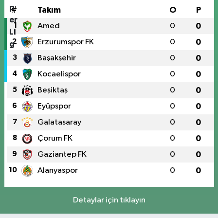
#
Takım
O
P
1
Amed
0
0
2
Erzurumspor FK
0
0
3
Başakşehir
0
0
4
Kocaelispor
0
0
5
Beşiktaş
0
0
6
Eyüpspor
0
0
7
Galatasaray
0
0
8
Çorum FK
0
0
9
Gaziantep FK
0
0
10
Alanyaspor
0
0
Detaylar için tıklayın