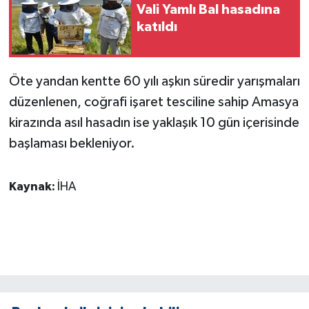
KÜLTÜR SANAT
Vali Yamlı Bal hasadına
katıldı
MAGAZİN
Otomobil
Öte yandan kentte 60 yılı aşkın süredir yarışmaları
düzenlenen, coğrafi işaret tesciline sahip Amasya
POLİTİKA
kirazında asıl hasadın ise yaklaşık 10 gün içerisinde
başlaması bekleniyor.
Sağlık
SİYASET
Kaynak:
İHA
SPOR HABERLERİ
TEKNOLOJİ
Turizm