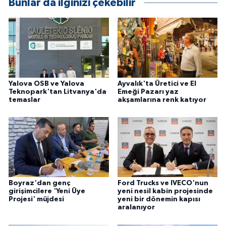
Bunlar da ilginizi çekebilir
ÜLKE GÜNDEMİ
YAŞAM
YEREL
Yalova OSB ve Yalova
Ayvalık'ta Üretici ve El
Yerel Haberler
Teknopark'tan Litvanya'da
Emeği Pazarı yaz
temaslar
akşamlarına renk katıyor
Boyraz'dan genç
Ford Trucks ve IVECO'nun
girişimcilere 'Yeni Üye
yeni nesil kabin projesinde
Projesi' müjdesi
yeni bir dönemin kapısı
aralanıyor