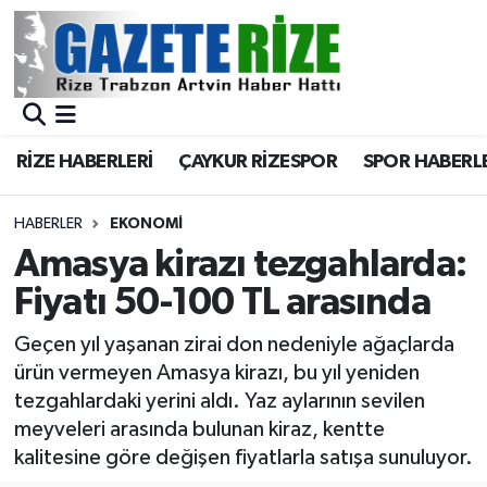
BÖLGEMİZ
Merkez Nöbetçi Eczaneler
SPOR
Merkez Hava Durumu
RİZE HABERLERİ
ÇAYKUR RİZESPOR
SPOR HABERL
Asayiş
Merkez Trafik Yoğunluk Haritası
HABERLER
EKONOMİ
Rize Jandarma Komutanlığı
Süper Lig Puan Durumu ve Fikstür
Amasya kirazı tezgahlarda:
Fiyatı 50-100 TL arasında
Bilim Teknoloji
Tüm Manşetler
Geçen yıl yaşanan zirai don nedeniyle ağaçlarda
Bölge
Son Dakika Haberleri
ürün vermeyen Amasya kirazı, bu yıl yeniden
tezgahlardaki yerini aldı. Yaz aylarının sevilen
Advertising news
Haber Arşivi
meyveleri arasında bulunan kiraz, kentte
kalitesine göre değişen fiyatlarla satışa sunuluyor.
Canlı Maç