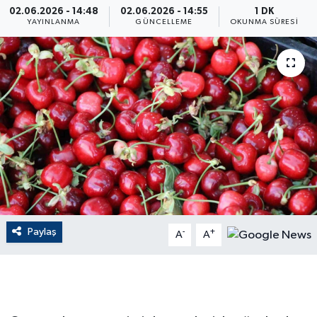
02.06.2026 - 14:48
02.06.2026 - 14:55
1 DK
YAYINLANMA
GÜNCELLEME
OKUNMA SÜRESI
ÇEVRE
Dış Haberler
Dünya
EĞİTİM
EKONOMİ
English News
Paylaş
-
+
A
A
Finans
Flaş Haber
Gayrimenkul