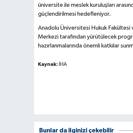
KÜLTÜR SANAT
üniversite ile meslek kuruluşları arasın
güçlendirilmesi hedefleniyor.
MAGAZİN
Anadolu Üniversitesi Hukuk Fakültesi
Otomobil
Merkezi tarafından yürütülecek progr
hazırlanmalarında önemli katkılar sunm
POLİTİKA
Sağlık
Kaynak:
İHA
SİYASET
SPOR HABERLERİ
TEKNOLOJİ
Turizm
Bunlar da ilginizi çekebilir