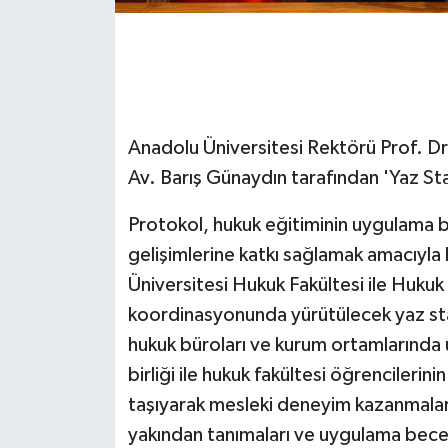
GENEL
GÜNDEM
Anadolu Üniversitesi Rektörü Prof. Dr.
Güvenlik
Av. Barış Günaydın tarafından 'Yaz Staj
HABERDE İNSAN
Protokol, hukuk eğitiminin uygulama 
İNSAN
gelişimlerine katkı sağlamak amacıyla
Üniversitesi Hukuk Fakültesi ile Huku
İş Dünyası
koordinasyonunda yürütülecek yaz sta
hukuk büroları ve kurum ortamlarında u
Jandarma
birliği ile hukuk fakültesi öğrencilerini
Kadın
taşıyarak mesleki deneyim kazanmaları,
yakından tanımaları ve uygulama beceri