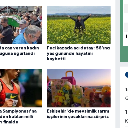
1
da can veren kadın
Feci kazada acı detay: 56'ıncı
luğuna uğurlandı
yaş gününde hayatını
kaybetti
1
G
a Şampiyonası'na
Eskişehir'de mevsimlik tarım
1
den katılan milli
işçilerinin çocuklarına sürpriz
K
ı finalde