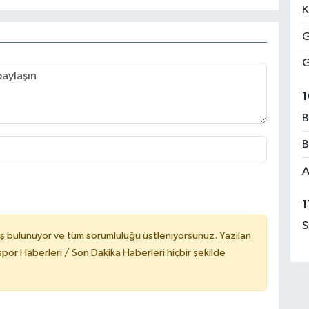
K
G
G
1
B
B
A
1
S
ş bulunuyor ve tüm sorumluluğu üstleniyorsunuz. Yazılan
or Haberleri / Son Dakika Haberleri hiçbir şekilde