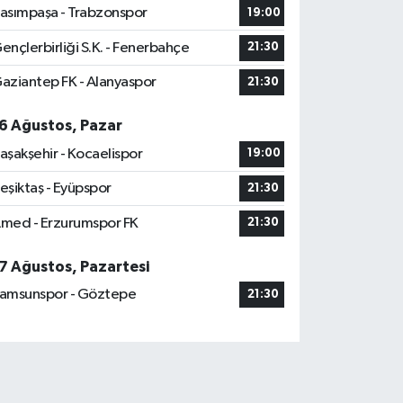
asımpaşa - Trabzonspor
19:00
ençlerbirliği S.K. - Fenerbahçe
21:30
aziantep FK - Alanyaspor
21:30
6 Ağustos, Pazar
aşakşehir - Kocaelispor
19:00
eşiktaş - Eyüpspor
21:30
med - Erzurumspor FK
21:30
7 Ağustos, Pazartesi
amsunspor - Göztepe
21:30