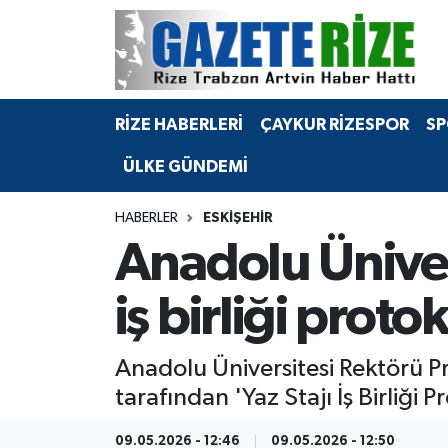
BÖLGEMİZ
Merkez Nöbetçi Eczaneler
RİZE HABERLERİ
ÇAYKUR RİZESPOR
SP
SPOR
Merkez Hava Durumu
ÜLKE GÜNDEMİ
Asayiş
Merkez Trafik Yoğunluk Haritası
HABERLER
ESKIŞEHIR
Rize Jandarma Komutanlığı
Süper Lig Puan Durumu ve Fikstür
Anadolu Ünivers
Bilim Teknoloji
Tüm Manşetler
iş birliği prot
Bölge
Son Dakika Haberleri
Anadolu Üniversitesi Rektörü Pr
Advertising news
Haber Arşivi
tarafından 'Yaz Stajı İş Birliği 
Canlı Maç
09.05.2026 - 12:46
09.05.2026 - 12:50