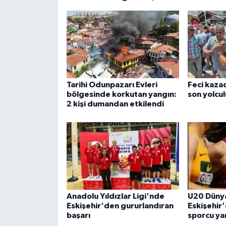
ÜLKE GÜNDEMİ
YAŞAM
YEREL
Tarihi Odunpazarı Evleri
Feci kaza
Yerel Haberler
bölgesinde korkutan yangın:
son yolcu
2 kişi dumandan etkilendi
Anadolu Yıldızlar Ligi'nde
U20 Düny
Eskişehir'den gururlandıran
Eskişehir'
başarı
sporcu yar