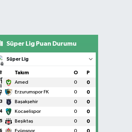
Süper Lig Puan Durumu
Süper Lig
#
Takım
O
P
1
Amed
0
0
2
Erzurumspor FK
0
0
3
Başakşehir
0
0
4
Kocaelispor
0
0
5
Beşiktaş
0
0
6
Eyüpspor
0
0