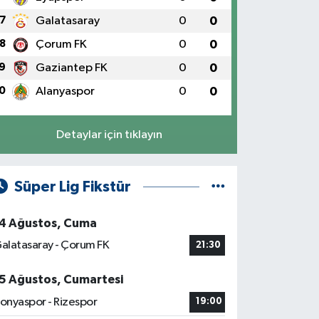
7
Galatasaray
0
0
8
Çorum FK
0
0
9
Gaziantep FK
0
0
0
Alanyaspor
0
0
Detaylar için tıklayın
Süper Lig Fikstür
4 Ağustos, Cuma
alatasaray - Çorum FK
21:30
5 Ağustos, Cumartesi
onyaspor - Rizespor
19:00