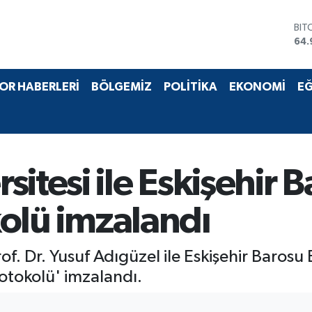
BIT
64.
DO
47,
EU
OR HABERLERİ
BÖLGEMİZ
POLİTİKA
EKONOMİ
EĞ
55,
STE
64,
GRA
666
BİS
itesi ile Eskişehir 
13.
okolü imzalandı
of. Dr. Yusuf Adıgüzel ile Eskişehir Barosu
Protokolü' imzalandı.