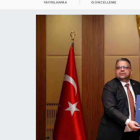
YAYINLANMA
GÜNCELLEME
ÇEVRE
Dış Haberler
Dünya
EĞİTİM
EKONOMİ
English News
Finans
Flaş Haber
Gayrimenkul