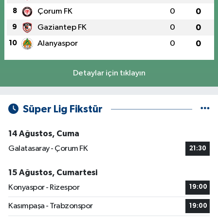
8
Çorum FK
0
0
9
Gaziantep FK
0
0
10
Alanyaspor
0
0
Detaylar için tıklayın
Süper Lig Fikstür
14 Ağustos, Cuma
Galatasaray - Çorum FK
21:30
15 Ağustos, Cumartesi
Konyaspor - Rizespor
19:00
Kasımpaşa - Trabzonspor
19:00