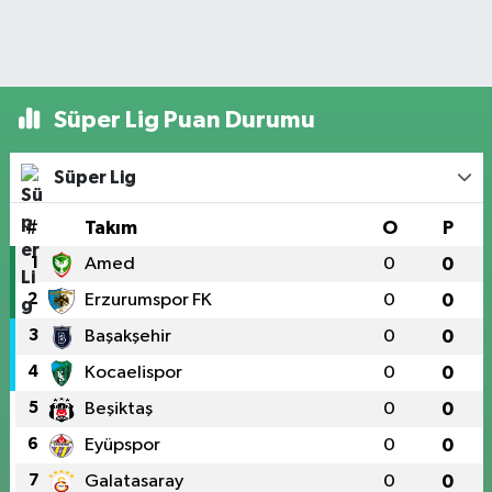
Süper Lig Puan Durumu
Süper Lig
#
Takım
O
P
1
Amed
0
0
2
Erzurumspor FK
0
0
3
Başakşehir
0
0
4
Kocaelispor
0
0
5
Beşiktaş
0
0
6
Eyüpspor
0
0
7
Galatasaray
0
0