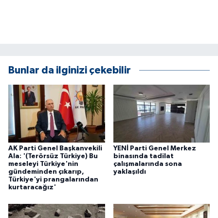
KÜLTÜR SANAT
MAGAZİN
Otomobil
Bunlar da ilginizi çekebilir
POLİTİKA
Sağlık
SİYASET
AK Parti Genel Başkanvekili
YENİ Parti Genel Merkez
SPOR HABERLERİ
Ala: '(Terörsüz Türkiye) Bu
binasında tadilat
meseleyi Türkiye'nin
çalışmalarında sona
gündeminden çıkarıp,
yaklaşıldı
TEKNOLOJİ
Türkiye'yi prangalarından
kurtaracağız'
Turizm