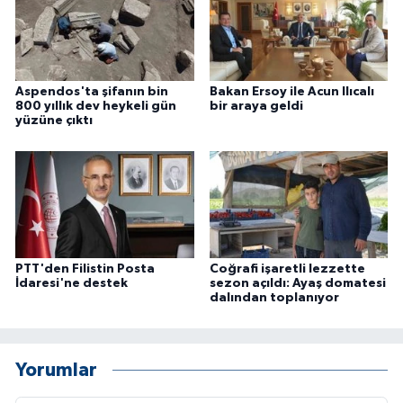
ÜLKE GÜNDEMİ
YAŞAM
Aspendos'ta şifanın bin
Bakan Ersoy ile Acun Ilıcalı
YEREL
800 yıllık dev heykeli gün
bir araya geldi
yüzüne çıktı
Yerel Haberler
PTT'den Filistin Posta
Coğrafi işaretli lezzette
İdaresi'ne destek
sezon açıldı: Ayaş domatesi
dalından toplanıyor
Yorumlar