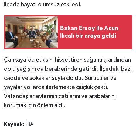
ilçede hayatı olumsuz etkiledi.
GENEL
Bakan Ersoy ile Acun
GÜNDEM
Ilıcalı bir araya geldi
Güvenlik
Çankaya'da etkisini hissettiren sağanak, ardından
HABERDE İNSAN
dolu yağışını da beraberinde getirdi. İlçedeki bazı
İNSAN
cadde ve sokaklar suyla doldu. Sürücüler ve
yayalar yollarda ilerlemekte güçlük çekti.
İş Dünyası
Vatandaşlar evlerinin çatılarını ve arabalarını
korumak için önlem aldı.
Jandarma
Kadın
Kaynak:
İHA