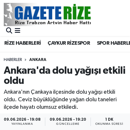
BÖLGEMİZ
Merkez Nöbetçi Eczaneler
SPOR
Merkez Hava Durumu
RİZE HABERLERİ
ÇAYKUR RİZESPOR
SPOR HABERL
Asayiş
Merkez Trafik Yoğunluk Haritası
HABERLER
ANKARA
Rize Jandarma Komutanlığı
Süper Lig Puan Durumu ve Fikstür
Ankara'da dolu yağışı etkili
oldu
Bilim Teknoloji
Tüm Manşetler
Ankara'nın Çankaya ilçesinde dolu yağışı etkili
Bölge
Son Dakika Haberleri
oldu. Ceviz büyüklüğünde yağan dolu taneleri
ilçede hayatı olumsuz etkiledi.
Advertising news
Haber Arşivi
09.06.2026 - 19:08
09.06.2026 - 19:20
1 DK
YAYINLANMA
GÜNCELLEME
OKUNMA SÜRESI
Canlı Maç