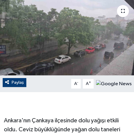
ÇEVRE
Dış Haberler
Dünya
EĞİTİM
EKONOMİ
Paylaş
-
+
A
A
English News
Finans
Flaş Haber
Ankara'nın Çankaya ilçesinde dolu yağışı etkili
oldu. Ceviz büyüklüğünde yağan dolu taneleri
Gayrimenkul