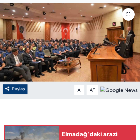
ÇEVRE
Dış Haberler
Dünya
EĞİTİM
EKONOMİ
Paylaş
-
+
A
A
English News
Finans
Flaş Haber
Elmadağ'daki arazi
Gayrimenkul