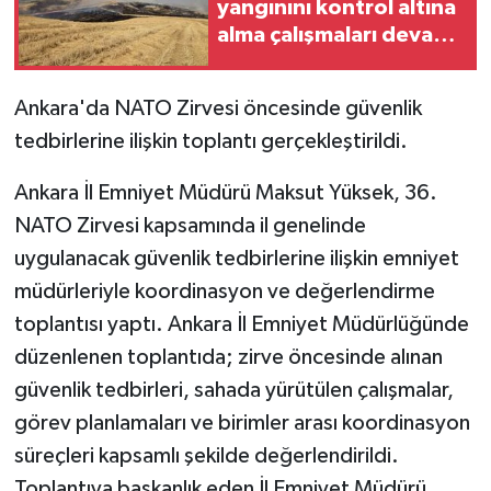
yangınını kontrol altına
alma çalışmaları devam
GENEL
ediyor
Ankara'da NATO Zirvesi öncesinde güvenlik
GÜNDEM
tedbirlerine ilişkin toplantı gerçekleştirildi.
Güvenlik
Ankara İl Emniyet Müdürü Maksut Yüksek, 36.
HABERDE İNSAN
NATO Zirvesi kapsamında il genelinde
uygulanacak güvenlik tedbirlerine ilişkin emniyet
İNSAN
müdürleriyle koordinasyon ve değerlendirme
toplantısı yaptı. Ankara İl Emniyet Müdürlüğünde
İş Dünyası
düzenlenen toplantıda; zirve öncesinde alınan
Jandarma
güvenlik tedbirleri, sahada yürütülen çalışmalar,
görev planlamaları ve birimler arası koordinasyon
Kadın
süreçleri kapsamlı şekilde değerlendirildi.
Toplantıya başkanlık eden İl Emniyet Müdürü