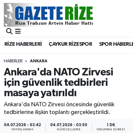
BÖLGEMİZ
Merkez Nöbetçi Eczaneler
SPOR
Merkez Hava Durumu
RİZE HABERLERİ
ÇAYKUR RİZESPOR
SPOR HABERL
Asayiş
Merkez Trafik Yoğunluk Haritası
HABERLER
ANKARA
Rize Jandarma Komutanlığı
Süper Lig Puan Durumu ve Fikstür
Ankara'da NATO Zirvesi
için güvenlik tedbirleri
Bilim Teknoloji
Tüm Manşetler
masaya yatırıldı
Bölge
Son Dakika Haberleri
Ankara'da NATO Zirvesi öncesinde güvenlik
tedbirlerine ilişkin toplantı gerçekleştirildi.
Advertising news
Haber Arşivi
04.07.2026 - 03:42
04.07.2026 - 03:50
1 DK
Canlı Maç
YAYINLANMA
GÜNCELLEME
OKUNMA SÜRESI