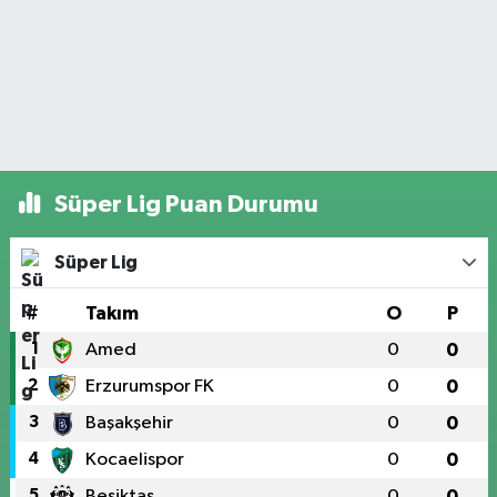
Süper Lig Puan Durumu
Süper Lig
#
Takım
O
P
1
Amed
0
0
2
Erzurumspor FK
0
0
3
Başakşehir
0
0
4
Kocaelispor
0
0
5
Beşiktaş
0
0