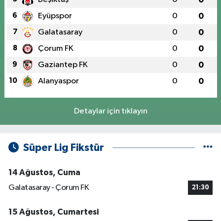
6
Eyüpspor
0
0
7
Galatasaray
0
0
8
Çorum FK
0
0
9
Gaziantep FK
0
0
10
Alanyaspor
0
0
Detaylar için tıklayın
Süper Lig Fikstür
14 Ağustos, Cuma
Galatasaray - Çorum FK
21:30
15 Ağustos, Cumartesi