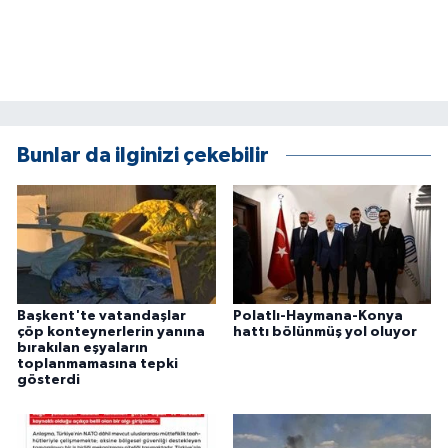
ÜLKE GÜNDEMİ
YAŞAM
YEREL
Bunlar da ilginizi çekebilir
Yerel Haberler
Başkent'te vatandaşlar
Polatlı-Haymana-Konya
çöp konteynerlerin yanına
hattı bölünmüş yol oluyor
bırakılan eşyaların
toplanmamasına tepki
gösterdi