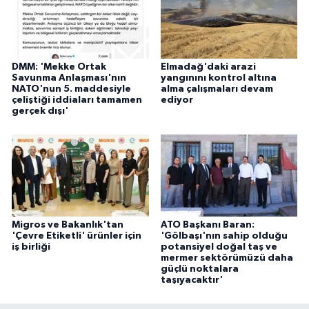
DMM: 'Mekke Ortak
Elmadağ'daki arazi
Savunma Anlaşması'nın
yangınını kontrol altına
NATO'nun 5. maddesiyle
alma çalışmaları devam
çeliştiği iddiaları tamamen
ediyor
gerçek dışı'
Migros ve Bakanlık'tan
ATO Başkanı Baran:
'Çevre Etiketli' ürünler için
'Gölbaşı'nın sahip olduğu
iş birliği
potansiyel doğal taş ve
mermer sektörümüzü daha
güçlü noktalara
taşıyacaktır'