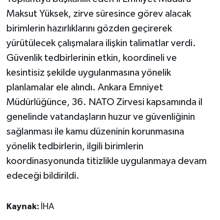
KÜLTÜR SANAT
Maksut Yüksek, zirve süresince görev alacak
birimlerin hazırlıklarını gözden geçirerek
MAGAZİN
yürütülecek çalışmalara ilişkin talimatlar verdi.
Otomobil
Güvenlik tedbirlerinin etkin, koordineli ve
kesintisiz şekilde uygulanmasına yönelik
POLİTİKA
planlamalar ele alındı. Ankara Emniyet
Müdürlüğünce, 36. NATO Zirvesi kapsamında il
Sağlık
genelinde vatandaşların huzur ve güvenliğinin
SİYASET
sağlanması ile kamu düzeninin korunmasına
yönelik tedbirlerin, ilgili birimlerin
SPOR HABERLERİ
koordinasyonunda titizlikle uygulanmaya devam
edeceği bildirildi.
TEKNOLOJİ
Turizm
Kaynak:
İHA