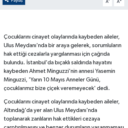
Paylaş
-
+
A
A
GENEL
GÜNDEM
Çocuklarını cinayet olaylarında kaybeden aileler,
Güvenlik
Ulus Meydanı'nda bir araya gelerek, sorumluların
hak ettiği cezalarla yargılanması için çağrıda
HABERDE İNSAN
bulundu. İstanbul'da bıçaklı saldırıda hayatını
kaybeden Ahmet Minguzzi'nin annesi Yasemin
İNSAN
Minguzzi, 'Yarın 10 Mayıs Anneler Günü,
İş Dünyası
çocuklarımız bize çiçek veremeyecek' dedi.
Jandarma
Çocuklarını cinayet olaylarında kaybeden aileler,
Altındağ'da yer alan Ulus Meydanı'nda
Kadın
toplanarak zanlıların hak ettikleri cezaya
çarptırılmasını ve benzer durumların yaşanmaması