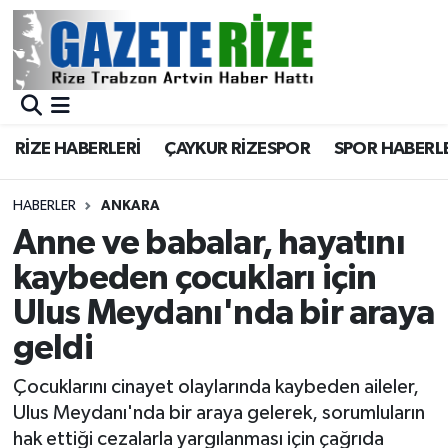
BÖLGEMİZ
Merkez Nöbetçi Eczaneler
SPOR
Merkez Hava Durumu
RİZE HABERLERİ
ÇAYKUR RİZESPOR
SPOR HABERL
Asayiş
Merkez Trafik Yoğunluk Haritası
HABERLER
ANKARA
Rize Jandarma Komutanlığı
Süper Lig Puan Durumu ve Fikstür
Anne ve babalar, hayatını
kaybeden çocukları için
Bilim Teknoloji
Tüm Manşetler
Ulus Meydanı'nda bir araya
Bölge
Son Dakika Haberleri
geldi
Advertising news
Haber Arşivi
Çocuklarını cinayet olaylarında kaybeden aileler,
Ulus Meydanı'nda bir araya gelerek, sorumluların
Canlı Maç
hak ettiği cezalarla yargılanması için çağrıda