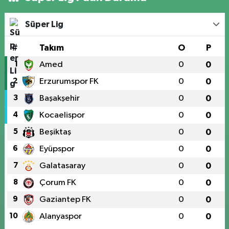
Süper Lig
#
Takım
O
P
1
Amed
0
0
2
Erzurumspor FK
0
0
3
Başakşehir
0
0
4
Kocaelispor
0
0
5
Beşiktaş
0
0
6
Eyüpspor
0
0
7
Galatasaray
0
0
8
Çorum FK
0
0
9
Gaziantep FK
0
0
10
Alanyaspor
0
0