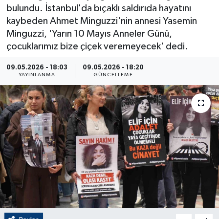
bulundu. İstanbul'da bıçaklı saldırıda hayatını
ÇEVRE
kaybeden Ahmet Minguzzi'nin annesi Yasemin
Minguzzi, 'Yarın 10 Mayıs Anneler Günü,
Dış Haberler
çocuklarımız bize çiçek veremeyecek' dedi.
Dünya
09.05.2026 - 18:03
09.05.2026 - 18:20
YAYINLANMA
GÜNCELLEME
EĞİTİM
EKONOMİ
English News
Finans
Flaş Haber
Gayrimenkul