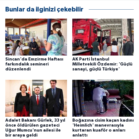
Bunlar da ilginizi çekebilir
Sincan'da Emzirme Haftası
AK Parti İstanbul
farkındalık semineri
Milletvekili Özdemir: 'Güçlü
düzenlendi
sanayi, güçlü Türkiye'
Adalet Bakanı Gürlek, 33 yıl
Boğazına cisim kaçan kadını
önce öldürülen gazeteci
'Heimlich' manevrasıyla
Uğur Mumcu'nun ailesi ile
kurtaran kuaför o anları
bir araya geldi
anlattı