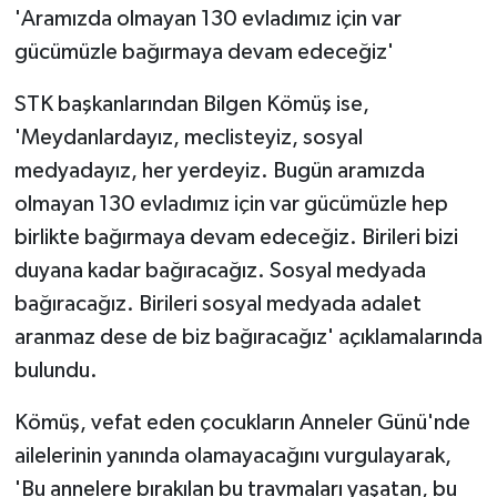
'Aramızda olmayan 130 evladımız için var
ÜLKE GÜNDEMİ
gücümüzle bağırmaya devam edeceğiz'
YAŞAM
STK başkanlarından Bilgen Kömüş ise,
YEREL
'Meydanlardayız, meclisteyiz, sosyal
medyadayız, her yerdeyiz. Bugün aramızda
Yerel Haberler
olmayan 130 evladımız için var gücümüzle hep
birlikte bağırmaya devam edeceğiz. Birileri bizi
duyana kadar bağıracağız. Sosyal medyada
bağıracağız. Birileri sosyal medyada adalet
aranmaz dese de biz bağıracağız' açıklamalarında
bulundu.
Kömüş, vefat eden çocukların Anneler Günü'nde
ailelerinin yanında olamayacağını vurgulayarak,
'Bu annelere bırakılan bu travmaları yaşatan, bu