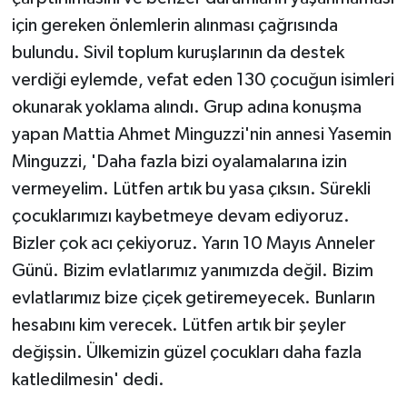
KÜLTÜR SANAT
için gereken önlemlerin alınması çağrısında
bulundu. Sivil toplum kuruşlarının da destek
MAGAZİN
verdiği eylemde, vefat eden 130 çocuğun isimleri
Otomobil
okunarak yoklama alındı. Grup adına konuşma
yapan Mattia Ahmet Minguzzi'nin annesi Yasemin
POLİTİKA
Minguzzi, 'Daha fazla bizi oyalamalarına izin
vermeyelim. Lütfen artık bu yasa çıksın. Sürekli
Sağlık
çocuklarımızı kaybetmeye devam ediyoruz.
SİYASET
Bizler çok acı çekiyoruz. Yarın 10 Mayıs Anneler
Günü. Bizim evlatlarımız yanımızda değil. Bizim
SPOR HABERLERİ
evlatlarımız bize çiçek getiremeyecek. Bunların
hesabını kim verecek. Lütfen artık bir şeyler
TEKNOLOJİ
değişsin. Ülkemizin güzel çocukları daha fazla
Turizm
katledilmesin' dedi.