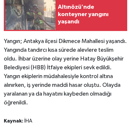
Altınözü'nde
GENEL
konteyner yangını
yaşandı
GÜNDEM
Yangın; Antakya ilçesi Dikmece Mahallesi yaşandı.
Güvenlik
Yangında tandırcı kısa sürede alevlere teslim
oldu. İhbar üzerine olay yerine Hatay Büyükşehir
HABERDE İNSAN
Belediyesi (HBB) İtfaiye ekipleri sevk edildi.
İNSAN
Yangın ekiplerin müdahalesiyle kontrol altına
alınırken, iş yerinde maddi hasar oluştu. Olayda
İş Dünyası
yaralanan ya da hayatını kaybeden olmadığı
öğrenildi.
Jandarma
Kadın
Kaynak:
İHA