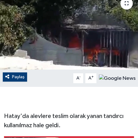
ÇEVRE
Dış Haberler
Dünya
EĞİTİM
EKONOMİ
Paylaş
-
+
A
A
English News
Finans
Hatay'da alevlere teslim olarak yanan tandırcı
Flaş Haber
kullanılmaz hale geldi.
Gayrimenkul