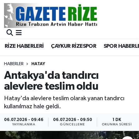
BÖLGEMİZ
Merkez Nöbetçi Eczaneler
SPOR
Merkez Hava Durumu
RİZE HABERLERİ
ÇAYKUR RİZESPOR
SPOR HABERL
Asayiş
Merkez Trafik Yoğunluk Haritası
HABERLER
HATAY
Rize Jandarma Komutanlığı
Süper Lig Puan Durumu ve Fikstür
Antakya'da tandırcı
alevlere teslim oldu
Bilim Teknoloji
Tüm Manşetler
Hatay'da alevlere teslim olarak yanan tandırcı
Bölge
Son Dakika Haberleri
kullanılmaz hale geldi.
Advertising news
Haber Arşivi
06.07.2026 - 09:46
06.07.2026 - 09:50
1 DK
YAYINLANMA
GÜNCELLEME
OKUNMA SÜRESI
Canlı Maç