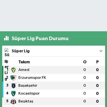
Süper Lig Puan Durumu
Süper Lig
#
Takım
O
P
1
Amed
0
0
2
Erzurumspor FK
0
0
3
Başakşehir
0
0
4
Kocaelispor
0
0
5
Beşiktaş
0
0