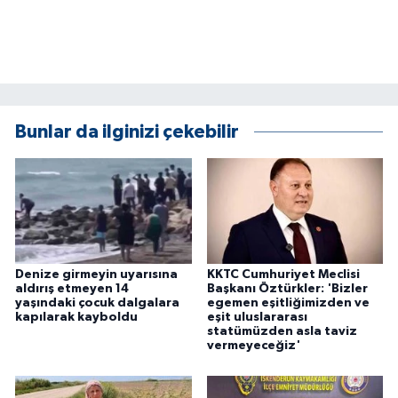
KÜLTÜR SANAT
MAGAZİN
Otomobil
Bunlar da ilginizi çekebilir
POLİTİKA
Sağlık
SİYASET
Denize girmeyin uyarısına
KKTC Cumhuriyet Meclisi
SPOR HABERLERİ
aldırış etmeyen 14
Başkanı Öztürkler: 'Bizler
yaşındaki çocuk dalgalara
egemen eşitliğimizden ve
kapılarak kayboldu
eşit uluslararası
TEKNOLOJİ
statümüzden asla taviz
vermeyeceğiz'
Turizm