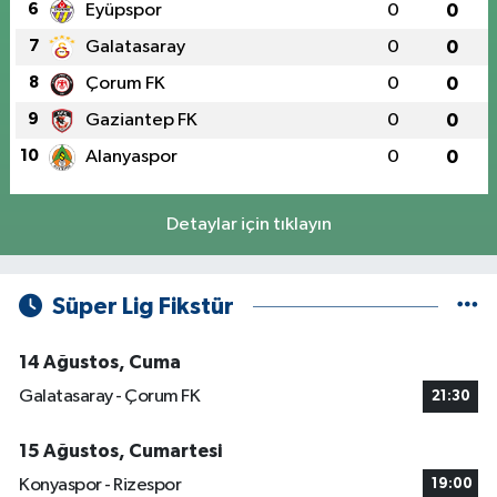
6
Eyüpspor
0
0
7
Galatasaray
0
0
8
Çorum FK
0
0
9
Gaziantep FK
0
0
10
Alanyaspor
0
0
Detaylar için tıklayın
Süper Lig Fikstür
14 Ağustos, Cuma
Galatasaray - Çorum FK
21:30
15 Ağustos, Cumartesi
Konyaspor - Rizespor
19:00