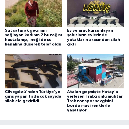
ÜLKE GÜNDEMİ
YAŞAM
Süt satarak geçimini
Ev ve araç kurşunlayan
YEREL
sağlayan kadının 2 buzağısı
şahısların evlerinde
hastalanıp, ineği de su
yatakların arasından silah
kanalına düşerek telef oldu
çıktı
Yerel Haberler
Cilvegözü'nden Türkiye'ye
Ataları geçmişte Hatay'a
giriş yapan tırda çok sayıda
yerleşen Trabzonlu muhtar
silah ele geçirildi
Trabzonspor sevgisini
bordo mavi renklerle
yaşatıyor