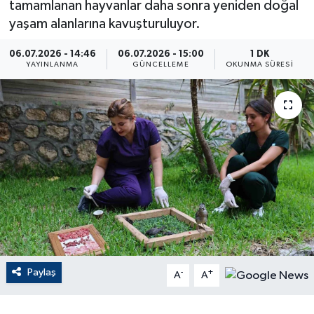
tamamlanan hayvanlar daha sonra yeniden doğal
yaşam alanlarına kavuşturuluyor.
ÇEVRE
06.07.2026 - 14:46
06.07.2026 - 15:00
1 DK
Dış Haberler
YAYINLANMA
GÜNCELLEME
OKUNMA SÜRESI
Dünya
EĞİTİM
EKONOMİ
English News
Finans
Paylaş
-
+
Flaş Haber
A
A
Gayrimenkul