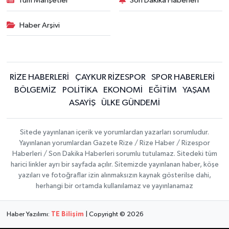
Tüm Manşetler
Son Dakika Haberleri
Haber Arşivi
RİZE HABERLERİ
ÇAYKUR RİZESPOR
SPOR HABERLERİ
BÖLGEMİZ
POLİTİKA
EKONOMİ
EĞİTİM
YAŞAM
ASAYİŞ
ÜLKE GÜNDEMİ
Sitede yayınlanan içerik ve yorumlardan yazarları sorumludur.
Yayınlanan yorumlardan Gazete Rize / Rize Haber / Rizespor
Haberleri / Son Dakika Haberleri sorumlu tutulamaz. Sitedeki tüm
harici linkler ayrı bir sayfada açılır. Sitemizde yayınlanan haber, köşe
yazıları ve fotoğraflar izin alınmaksızın kaynak gösterilse dahi,
herhangi bir ortamda kullanılamaz ve yayınlanamaz
Haber Yazılımı:
TE Bilişim
| Copyright © 2026