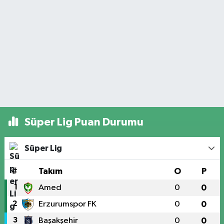
Süper Lig Puan Durumu
Süper Lig
#
Takım
O
P
1
Amed
0
0
2
Erzurumspor FK
0
0
3
Başakşehir
0
0