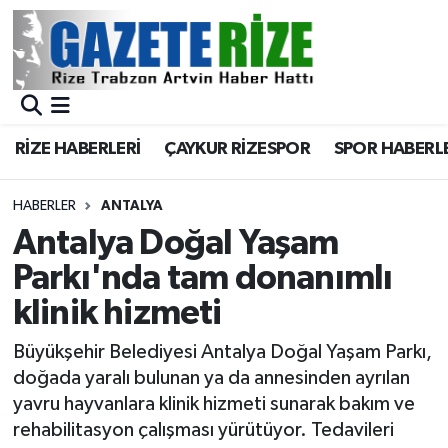
BÖLGEMİZ
Merkez Nöbetçi Eczaneler
SPOR
Merkez Hava Durumu
RİZE HABERLERİ
ÇAYKUR RİZESPOR
SPOR HABERL
Asayiş
Merkez Trafik Yoğunluk Haritası
HABERLER
ANTALYA
Rize Jandarma Komutanlığı
Süper Lig Puan Durumu ve Fikstür
Antalya Doğal Yaşam
Parkı'nda tam donanımlı
Bilim Teknoloji
Tüm Manşetler
klinik hizmeti
Bölge
Son Dakika Haberleri
Büyükşehir Belediyesi Antalya Doğal Yaşam Parkı,
doğada yaralı bulunan ya da annesinden ayrılan
Advertising news
Haber Arşivi
yavru hayvanlara klinik hizmeti sunarak bakım ve
rehabilitasyon çalışması yürütüyor. Tedavileri
Canlı Maç