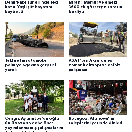
Demirkapı Tüneli'nde feci
Miran: 'Memur ve emekli
kaza: Yaşlı çift hayatını
3600 ek gösterge kararını
kaybetti
bekliyor'
Takla atan otomobil
ASAT'tan Aksu'da eş
palmiye ağacına çarptı: 1
zamanlı altyapı ve asfalt
yaralı
çalışması
Cengiz Aytmatov'un oğlu
Kocagöz, Altınova'nın
ünlü yazarın daha önce
taleplerini yerinde dinledi
yayımlanmamış çalışmalarını