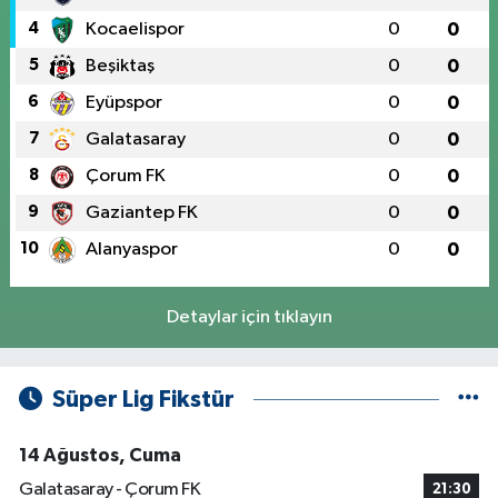
4
Kocaelispor
0
0
5
Beşiktaş
0
0
6
Eyüpspor
0
0
7
Galatasaray
0
0
8
Çorum FK
0
0
9
Gaziantep FK
0
0
10
Alanyaspor
0
0
Detaylar için tıklayın
Süper Lig Fikstür
14 Ağustos, Cuma
Galatasaray - Çorum FK
21:30