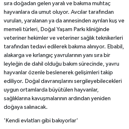
KÜLTÜR SANAT
sıra doğadan gelen yaralı ve bakıma muhtaç
hayvanlara da umut oluyor. Avcılar tarafından
MAGAZİN
vurulan, yaralanan ya da annesinden ayrılan kuş ve
memeli türleri, Doğal Yaşam Parkı kliniğinde
Otomobil
veteriner hekimler ve veteriner sağlık teknikerleri
POLİTİKA
tarafından tedavi edilerek bakıma alınıyor. Ebabil,
alakarga ve kırlangıç yavrularının yanı sıra bir
Sağlık
leyleğin de dahil olduğu bakım sürecinde, yavru
hayvanlar özenle beslenerek gelişimleri takip
SİYASET
ediliyor. Doğal davranışlarını sergileyebilecekleri
uygun ortamlarda büyütülen hayvanlar,
SPOR HABERLERİ
sağlıklarına kavuşmalarının ardından yeniden
TEKNOLOJİ
doğaya salınacak.
Turizm
'Kendi evlatları gibi bakıyorlar'