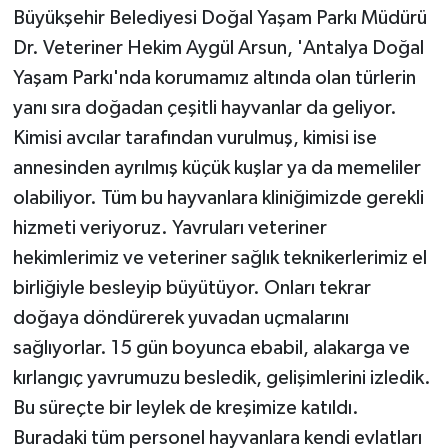
Büyükşehir Belediyesi Doğal Yaşam Parkı Müdürü
ÜLKE GÜNDEMİ
Dr. Veteriner Hekim Aygül Arsun, 'Antalya Doğal
YAŞAM
Yaşam Parkı'nda korumamız altında olan türlerin
yanı sıra doğadan çeşitli hayvanlar da geliyor.
YEREL
Kimisi avcılar tarafından vurulmuş, kimisi ise
annesinden ayrılmış küçük kuşlar ya da memeliler
Yerel Haberler
olabiliyor. Tüm bu hayvanlara kliniğimizde gerekli
hizmeti veriyoruz. Yavruları veteriner
hekimlerimiz ve veteriner sağlık teknikerlerimiz el
birliğiyle besleyip büyütüyor. Onları tekrar
doğaya döndürerek yuvadan uçmalarını
sağlıyorlar. 15 gün boyunca ebabil, alakarga ve
kırlangıç yavrumuzu besledik, gelişimlerini izledik.
Bu süreçte bir leylek de kreşimize katıldı.
Buradaki tüm personel hayvanlara kendi evlatları