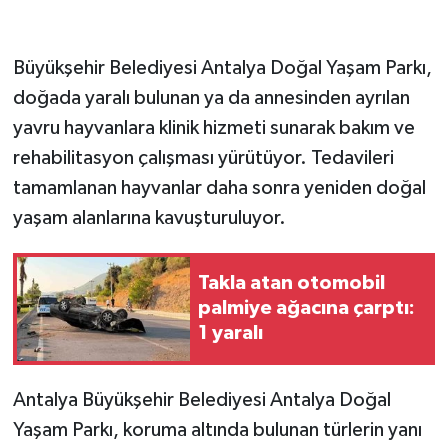
GENEL
Büyükşehir Belediyesi Antalya Doğal Yaşam Parkı,
doğada yaralı bulunan ya da annesinden ayrılan
GÜNDEM
yavru hayvanlara klinik hizmeti sunarak bakım ve
Güvenlik
rehabilitasyon çalışması yürütüyor. Tedavileri
tamamlanan hayvanlar daha sonra yeniden doğal
HABERDE İNSAN
yaşam alanlarına kavuşturuluyor.
İNSAN
Takla atan otomobil
İş Dünyası
palmiye ağacına çarptı:
1 yaralı
Jandarma
Antalya Büyükşehir Belediyesi Antalya Doğal
Kadın
Yaşam Parkı, koruma altında bulunan türlerin yanı