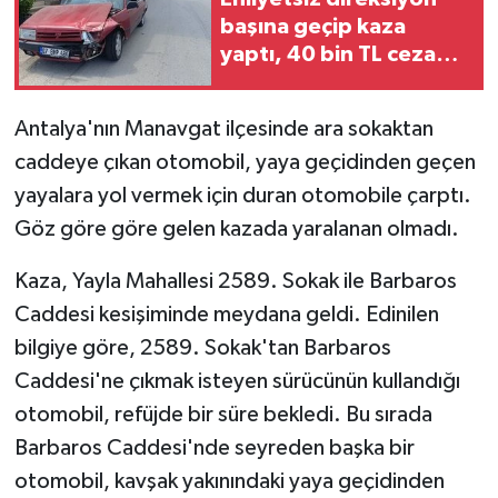
başına geçip kaza
GENEL
yaptı, 40 bin TL ceza
ödedi
GÜNDEM
Antalya'nın Manavgat ilçesinde ara sokaktan
caddeye çıkan otomobil, yaya geçidinden geçen
Güvenlik
yayalara yol vermek için duran otomobile çarptı.
HABERDE İNSAN
Göz göre göre gelen kazada yaralanan olmadı.
İNSAN
Kaza, Yayla Mahallesi 2589. Sokak ile Barbaros
Caddesi kesişiminde meydana geldi. Edinilen
İş Dünyası
bilgiye göre, 2589. Sokak'tan Barbaros
Caddesi'ne çıkmak isteyen sürücünün kullandığı
Jandarma
otomobil, refüjde bir süre bekledi. Bu sırada
Barbaros Caddesi'nde seyreden başka bir
Kadın
otomobil, kavşak yakınındaki yaya geçidinden