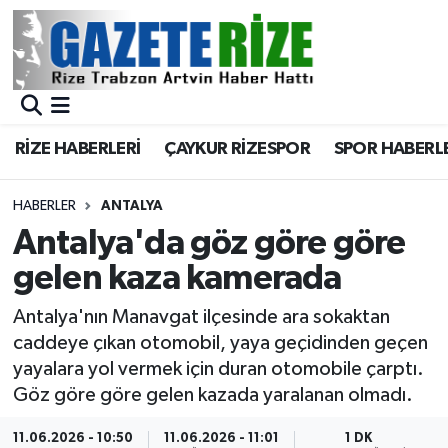
BÖLGEMİZ
Merkez Nöbetçi Eczaneler
SPOR
Merkez Hava Durumu
RİZE HABERLERİ
ÇAYKUR RİZESPOR
SPOR HABERL
Asayiş
Merkez Trafik Yoğunluk Haritası
HABERLER
ANTALYA
Rize Jandarma Komutanlığı
Süper Lig Puan Durumu ve Fikstür
Antalya'da göz göre göre
gelen kaza kamerada
Bilim Teknoloji
Tüm Manşetler
Antalya'nın Manavgat ilçesinde ara sokaktan
Bölge
Son Dakika Haberleri
caddeye çıkan otomobil, yaya geçidinden geçen
yayalara yol vermek için duran otomobile çarptı.
Advertising news
Haber Arşivi
Göz göre göre gelen kazada yaralanan olmadı.
Canlı Maç
11.06.2026 - 10:50
11.06.2026 - 11:01
1 DK