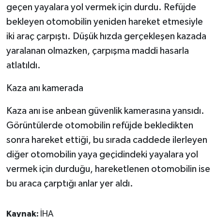
KÜLTÜR SANAT
geçen yayalara yol vermek için durdu. Refüjde
bekleyen otomobilin yeniden hareket etmesiyle
MAGAZİN
iki araç çarpıştı. Düşük hızda gerçekleşen kazada
yaralanan olmazken, çarpışma maddi hasarla
Otomobil
atlatıldı.
POLİTİKA
Kaza anı kamerada
Sağlık
Kaza anı ise anbean güvenlik kamerasına yansıdı.
Görüntülerde otomobilin refüjde bekledikten
SİYASET
sonra hareket ettiği, bu sırada caddede ilerleyen
SPOR HABERLERİ
diğer otomobilin yaya geçidindeki yayalara yol
vermek için durduğu, hareketlenen otomobilin ise
TEKNOLOJİ
bu araca çarptığı anlar yer aldı.
Turizm
Kaynak:
İHA