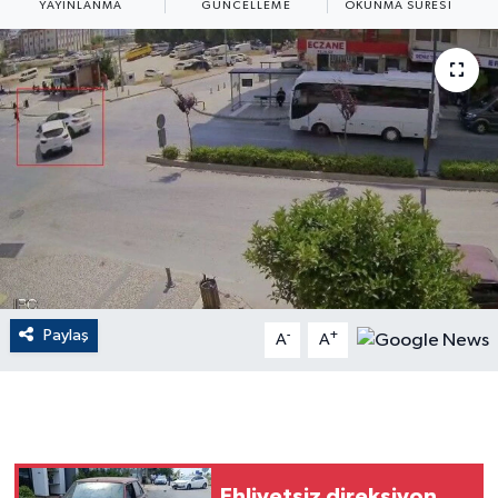
YAYINLANMA
GÜNCELLEME
OKUNMA SÜRESI
ÇEVRE
Dış Haberler
Dünya
EĞİTİM
EKONOMİ
English News
Paylaş
-
+
A
A
Finans
Flaş Haber
Gayrimenkul
Ehliyetsiz direksiyon