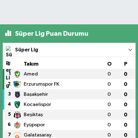
Süper Lig Puan Durumu
Süper Lig
#
Takım
O
P
1
Amed
0
0
2
Erzurumspor FK
0
0
3
Başakşehir
0
0
4
Kocaelispor
0
0
5
Beşiktaş
0
0
6
Eyüpspor
0
0
7
Galatasaray
0
0