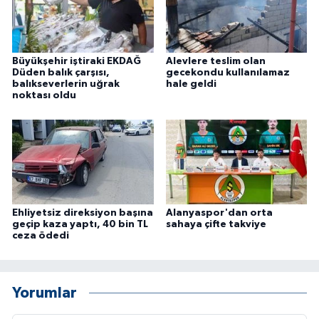
Büyükşehir iştiraki EKDAĞ
Alevlere teslim olan
Düden balık çarşısı,
gecekondu kullanılamaz
balıkseverlerin uğrak
hale geldi
noktası oldu
Ehliyetsiz direksiyon başına
Alanyaspor'dan orta
geçip kaza yaptı, 40 bin TL
sahaya çifte takviye
ceza ödedi
Yorumlar