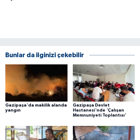
ÜLKE GÜNDEMİ
YAŞAM
YEREL
Yerel Haberler
Bunlar da ilginizi çekebilir
Gazipaşa'da makilik alanda
Gazipaşa Devlet
yangın
Hastanesi'nde 'Çalışan
Memnuniyeti Toplantısı'