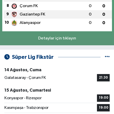
8
Çorum FK
0
0
9
Gaziantep FK
0
0
10
Alanyaspor
0
0
Detaylar için tıklayın
Süper Lig Fikstür
14 Ağustos, Cuma
Galatasaray - Çorum FK
21:30
15 Ağustos, Cumartesi
Konyaspor - Rizespor
19:00
Kasımpaşa - Trabzonspor
19:00