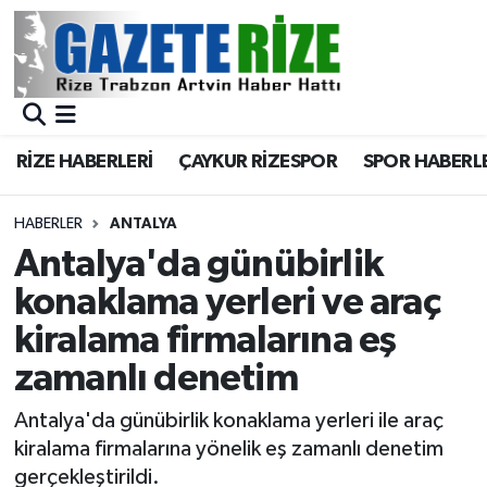
BÖLGEMİZ
Merkez Nöbetçi Eczaneler
SPOR
Merkez Hava Durumu
RİZE HABERLERİ
ÇAYKUR RİZESPOR
SPOR HABERL
Asayiş
Merkez Trafik Yoğunluk Haritası
HABERLER
ANTALYA
Rize Jandarma Komutanlığı
Süper Lig Puan Durumu ve Fikstür
Antalya'da günübirlik
konaklama yerleri ve araç
Bilim Teknoloji
Tüm Manşetler
kiralama firmalarına eş
Bölge
Son Dakika Haberleri
zamanlı denetim
Advertising news
Haber Arşivi
Antalya'da günübirlik konaklama yerleri ile araç
kiralama firmalarına yönelik eş zamanlı denetim
Canlı Maç
gerçekleştirildi.