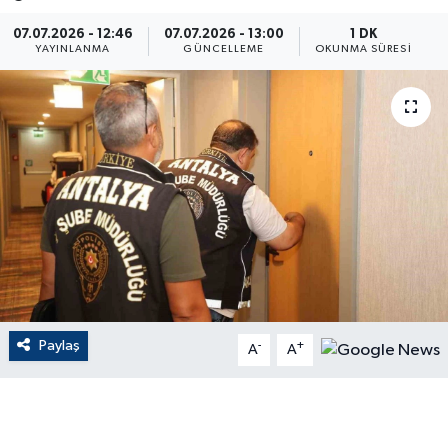
ÇEVRE
07.07.2026 - 12:46
07.07.2026 - 13:00
1 DK
YAYINLANMA
GÜNCELLEME
OKUNMA SÜRESI
Dış Haberler
Dünya
EĞİTİM
EKONOMİ
English News
Finans
Paylaş
-
+
A
A
Flaş Haber
Gayrimenkul