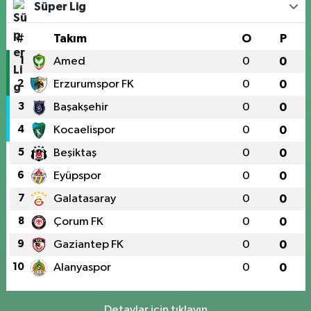
Süper Lig
#
Takım
O
P
1
Amed
0
0
2
Erzurumspor FK
0
0
3
Başakşehir
0
0
4
Kocaelispor
0
0
5
Beşiktaş
0
0
6
Eyüpspor
0
0
7
Galatasaray
0
0
8
Çorum FK
0
0
9
Gaziantep FK
0
0
10
Alanyaspor
0
0
Detaylar için tıklayın