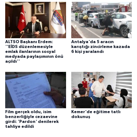
ÜLKE GÜNDEMİ
YAŞAM
YEREL
ALTSO Başkanı Erdem:
Antalya'da 5 aracın
''EİDS düzenlemesiyle
karıştığı zincirleme kazada
Yerel Haberler
emlak ilanlarının sosyal
6 kişi yaralandı
medyada paylaşımının önü
açıldı''
Film gerçek oldu, isim
Kemer'de eğitime tatlı
benzerliğiyle cezaevine
dokunuş
girdi: 'Pardon' denilerek
tahliye edildi