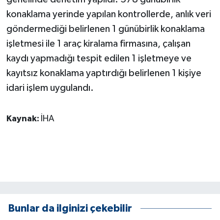
KÜLTÜR SANAT
konaklama yerinde yapılan kontrollerde, anlık veri
göndermediği belirlenen 1 günübirlik konaklama
MAGAZİN
işletmesi ile 1 araç kiralama firmasına, çalışan
Otomobil
kaydı yapmadığı tespit edilen 1 işletmeye ve
kayıtsız konaklama yaptırdığı belirlenen 1 kişiye
POLİTİKA
idari işlem uygulandı.
Sağlık
Kaynak:
İHA
SİYASET
SPOR HABERLERİ
TEKNOLOJİ
Turizm
Bunlar da ilginizi çekebilir