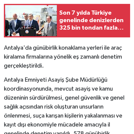
Son 7 yılda Türkiye
GENEL
genelinde denizlerden
325 bin tondan fazla
GÜNDEM
deniz çöpü toplandı
Güvenlik
Antalya'da günübirlik konaklama yerleri ile araç
kiralama firmalarına yönelik eş zamanlı denetim
HABERDE İNSAN
gerçekleştirildi.
İNSAN
Antalya Emniyeti Asayiş Şube Müdürlüğü
koordinasyonunda, mevcut asayiş ve kamu
İş Dünyası
düzeninin sürdürülmesi, genel güvenlik ve genel
Jandarma
sağlık açısından risk oluşturan unsurların
önlenmesi, suça karışan kişilerin yakalanması ve
Kadın
kayıt dışı ekonomiyle mücadele amacıyla il
genelinde denetim yapıldı. 578 günübirlik