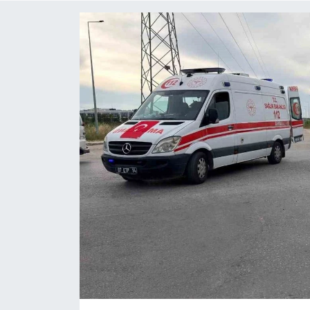
ÇEVRE
Dış Haberler
Dünya
EĞİTİM
EKONOMİ
English News
Finans
Flaş Haber
Gayrimenkul