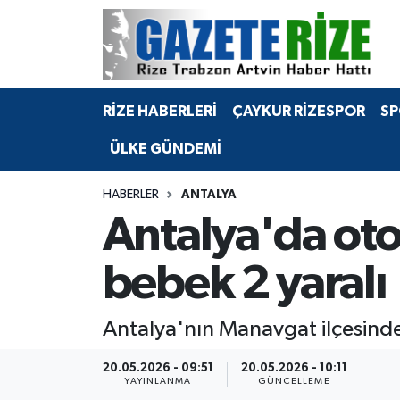
BÖLGEMİZ
Merkez Nöbetçi Eczaneler
RİZE HABERLERİ
ÇAYKUR RİZESPOR
SP
SPOR
Merkez Hava Durumu
ÜLKE GÜNDEMİ
Asayiş
Merkez Trafik Yoğunluk Haritası
HABERLER
ANTALYA
Rize Jandarma Komutanlığı
Süper Lig Puan Durumu ve Fikstür
Antalya'da otom
Bilim Teknoloji
Tüm Manşetler
bebek 2 yaralı
Bölge
Son Dakika Haberleri
Antalya'nın Manavgat ilçesinde 
Advertising news
Haber Arşivi
20.05.2026 - 09:51
20.05.2026 - 10:11
YAYINLANMA
GÜNCELLEME
Canlı Maç