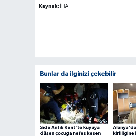
KÜLTÜR SANAT
Kaynak:
İHA
MAGAZİN
Otomobil
POLİTİKA
Sağlık
Bunlar da ilginizi çekebilir
SİYASET
SPOR HABERLERİ
TEKNOLOJİ
Turizm
Side Antik Kent'te kuyuya
Alanya'da
düşen çocuğa nefes kesen
kirliliğin