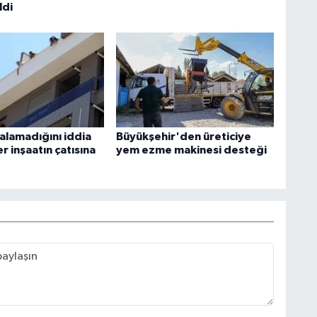
ldi
 alamadığını iddia
Büyükşehir'den üreticiye
er inşaatın çatısına
yem ezme makinesi desteği