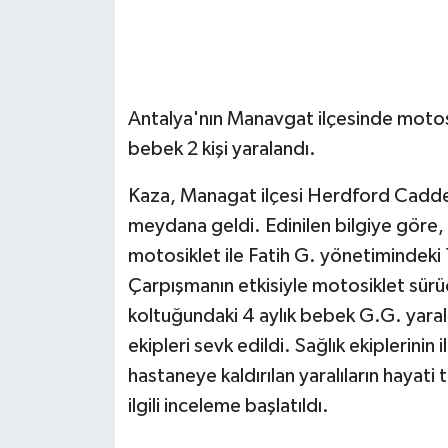
GENEL
GÜNDEM
Antalya'nın Manavgat ilçesinde motosik
bebek 2 kişi yaralandı.
Güvenlik
Kaza, Managat ilçesi Herdford Cadde
HABERDE İNSAN
meydana geldi. Edinilen bilgiye göre,
İNSAN
motosiklet ile Fatih G. yönetimindeki 
Çarpışmanın etkisiyle motosiklet sür
İş Dünyası
koltuğundaki 4 aylık bebek G.G. yarala
ekipleri sevk edildi. Sağlık ekiplerini
Jandarma
hastaneye kaldırılan yaralıların hayati 
Kadın
ilgili inceleme başlatıldı.