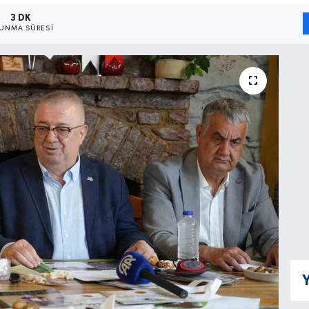
3 DK
UNMA SÜRESI
Y