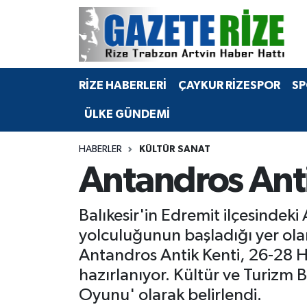
BÖLGEMİZ
Merkez Nöbetçi Eczaneler
RİZE HABERLERİ
ÇAYKUR RİZESPOR
SP
SPOR
Merkez Hava Durumu
ÜLKE GÜNDEMİ
Asayiş
Merkez Trafik Yoğunluk Haritası
HABERLER
KÜLTÜR SANAT
Rize Jandarma Komutanlığı
Süper Lig Puan Durumu ve Fikstür
Antandros Antik
Bilim Teknoloji
Tüm Manşetler
Balıkesir'in Edremit ilçesinde
Bölge
Son Dakika Haberleri
yolculuğunun başladığı yer olara
Antandros Antik Kenti, 26-28 Ha
Advertising news
Haber Arşivi
hazırlanıyor. Kültür ve Turizm B
Oyunu' olarak belirlendi.
Canlı Maç