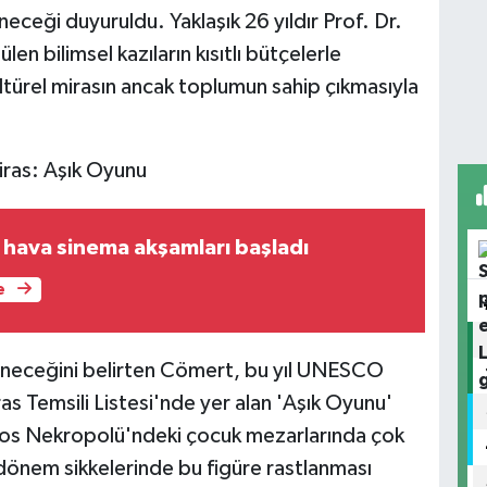
eceği duyuruldu. Yaklaşık 26 yıldır Prof. Dr.
en bilimsel kazıların kısıtlı bütçelerle
türel mirasın ancak toplumun sahip çıkmasıyla
ras: Aşık Oyunu
 hava sinema akşamları başladı
e
işleneceğini belirten Cömert, bu yıl UNESCO
s Temsili Listesi'nde yer alan 'Aşık Oyunu'
dros Nekropolü'ndeki çocuk mezarlarında çok
 dönem sikkelerinde bu figüre rastlanması