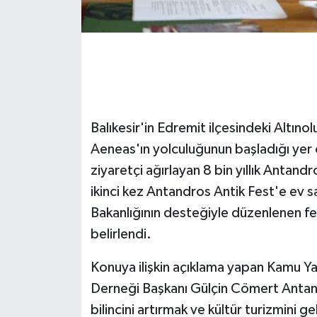
GENEL
GÜNDEM
Güvenlik
Balıkesir'in Edremit ilçesindeki Altın
HABERDE İNSAN
Aeneas'ın yolculuğunun başladığı yer ol
ziyaretçi ağırlayan 8 bin yıllık Antand
İNSAN
ikinci kez Antandros Antik Fest'e ev s
Bakanlığının desteğiyle düzenlenen fes
İş Dünyası
belirlendi.
Jandarma
Konuya ilişkin açıklama yapan Kamu Y
Kadın
Derneği Başkanı Gülçin Cömert Antan
bilincini artırmak ve kültür turizmini 