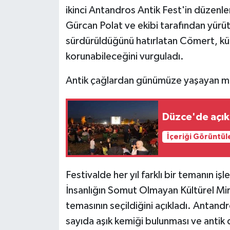
KÜLTÜR SANAT
ikinci Antandros Antik Fest'in düzenlen
Gürcan Polat ve ekibi tarafından yürütül
MAGAZİN
sürdürüldüğünü hatırlatan Cömert, kül
Otomobil
korunabileceğini vurguladı.
Antik çağlardan günümüze yaşayan mi
POLİTİKA
Sağlık
Düzce'de açık
SİYASET
İçeriği Görüntül
SPOR HABERLERİ
Festivalde her yıl farklı bir temanın 
TEKNOLOJİ
İnsanlığın Somut Olmayan Kültürel Mira
temasının seçildiğini açıkladı. Antan
Turizm
sayıda aşık kemiği bulunması ve antik