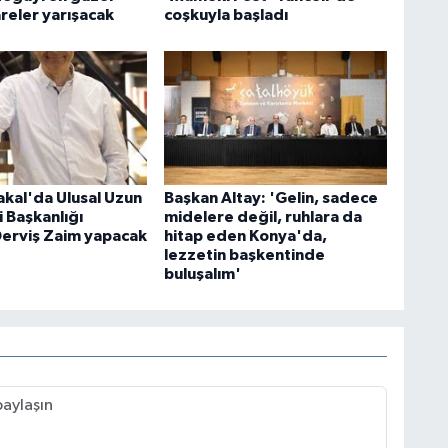
reler yarışacak
coşkuyla başladı
akal'da Ulusal Uzun
Başkan Altay: 'Gelin, sadece
i Başkanlığı
midelere değil, ruhlara da
Derviş Zaim yapacak
hitap eden Konya'da,
lezzetin başkentinde
buluşalım'