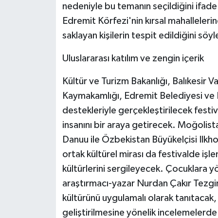
nedeniyle bu temanın seçildiğini ifad
ÜLKE GÜNDEMİ
Edremit Körfezi'nin kırsal mahallelerin
YAŞAM
saklayan kişilerin tespit edildiğini söyl
Uluslararası katılım ve zengin içerik
YEREL
Kültür ve Turizm Bakanlığı, Balıkesir Va
Yerel Haberler
Kaymakamlığı, Edremit Belediyesi ve 
destekleriyle gerçekleştirilecek festiva
insanını bir araya getirecek. Moğolis
Danuu ile Özbekistan Büyükelçisi Ilkh
ortak kültürel mirası da festivalde işle
kültürlerini sergileyecek. Çocuklara yöne
araştırmacı-yazar Nurdan Çakır Tezgi
kültürünü uygulamalı olarak tanıtacak,
geliştirilmesine yönelik incelemelerd