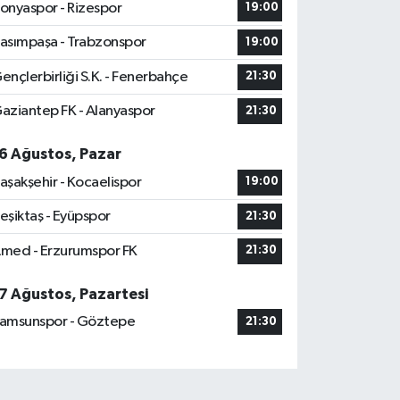
onyaspor - Rizespor
19:00
asımpaşa - Trabzonspor
19:00
ençlerbirliği S.K. - Fenerbahçe
21:30
aziantep FK - Alanyaspor
21:30
6 Ağustos, Pazar
aşakşehir - Kocaelispor
19:00
eşiktaş - Eyüpspor
21:30
med - Erzurumspor FK
21:30
7 Ağustos, Pazartesi
amsunspor - Göztepe
21:30