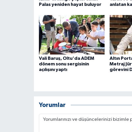
Palas yeniden hayat buluyor
anlatan ka
Vali Baruş, Oltu'da ADEM
Altın Port
dönem sonu sergisinin
Metraj Jür
açılışını yaptı
görevini 
Yorumlar