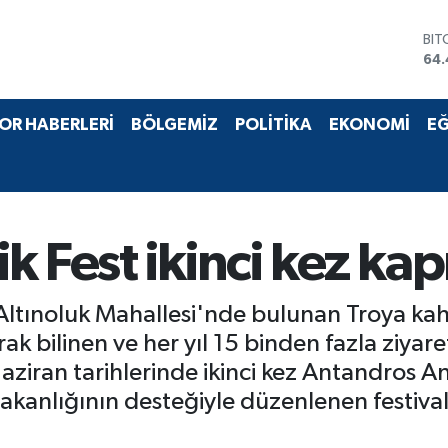
DO
47,
EU
55,
STE
OR HABERLERİ
BÖLGEMİZ
POLİTİKA
EKONOMİ
EĞ
64
GRA
651
BİS
13.
BIT
 Fest ikinci kez kapı
64.
ki Altınoluk Mahallesi'nde bulunan Troya k
k bilinen ve her yıl 15 binden fazla ziyaretç
ziran tarihlerinde ikinci kez Antandros An
akanlığının desteğiyle düzenlenen festivali