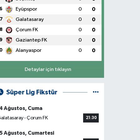
6
Eyüpspor
0
0
7
Galatasaray
0
0
8
Çorum FK
0
0
9
Gaziantep FK
0
0
0
Alanyaspor
0
0
Detaylar için tıklayın
Süper Lig Fikstür
4 Ağustos, Cuma
alatasaray - Çorum FK
21:30
5 Ağustos, Cumartesi