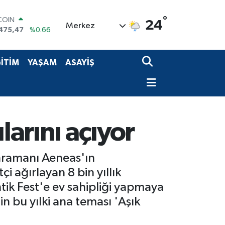
°
LAR
24
Merkez
5971
%0.05
RO
1336
%0.18
RLİN
İTİM
YAŞAM
ASAYİŞ
,2534
%0.22
M ALTIN
8.23
%0.39
T100
703
%0
COIN
larını açıyor
475,47
%0.66
ahramanı Aeneas'ın
i ağırlayan 8 bin yıllık
tik Fest'e ev sahipliği yapmaya
n bu yılki ana teması 'Aşık