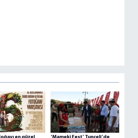
doğayı en güzel
'Mameki Fest' Tunceli'de