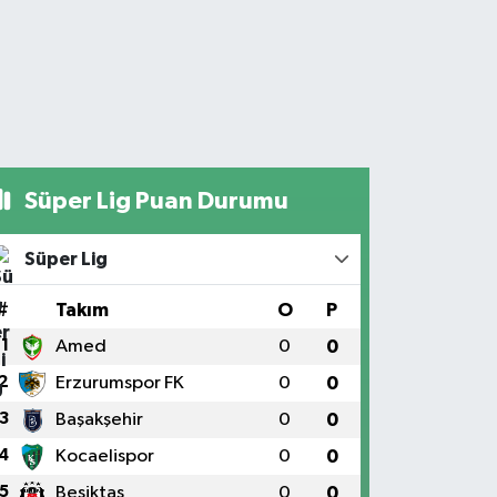
Süper Lig Puan Durumu
Süper Lig
#
Takım
O
P
1
Amed
0
0
2
Erzurumspor FK
0
0
3
Başakşehir
0
0
4
Kocaelispor
0
0
5
Beşiktaş
0
0