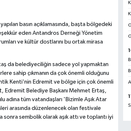
K
K
 yapılan basın açıklamasında, başta bölgedeki
G
teşekkür eden Antandros Derneği Yönetim
G
mları ve kültür dostlarını bu ortak mirasa
1
B
aş da belediyeciliğin sadece yol yapmaktan
B
ğerlere sahip çıkmanın da çok önemli olduğunu
tik Kenti'nin Edremit ve bölge için çok önemli
A
t, Edremit Belediye Başkanı Mehmet Ertaş,
1
lu adına tüm vatandaşları 'Bizimle Aşık Atar
S
hleri arasında düzenlenecek olan festivale
onra sembolik olarak aşık attı ve toplantı iyi