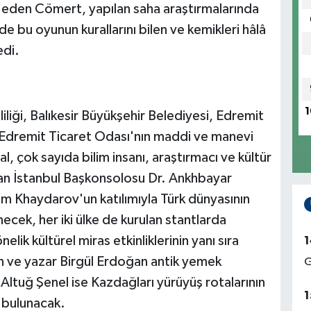
e eden Cömert, yapılan saha araştırmalarında
de bu oyunun kurallarını bilen ve kemikleri hâlâ
edi.
1
liliği, Balıkesir Büyükşehir Belediyesi, Edremit
Edremit Ticaret Odası'nın maddi ve manevi
l, çok sayıda bilim insanı, araştırmacı ve kültür
tan İstanbul Başkonsolosu Dr. Ankhbayar
om Khaydarov'un katılımıyla Türk dünyasının
necek, her iki ülke de kurulan stantlarda
lik kültürel miras etkinliklerinin yanı sıra
1
n ve yazar Birgül Erdoğan antik yemek
G
 Altuğ Şenel ise Kazdağları yürüyüş rotalarının
1
e bulunacak.