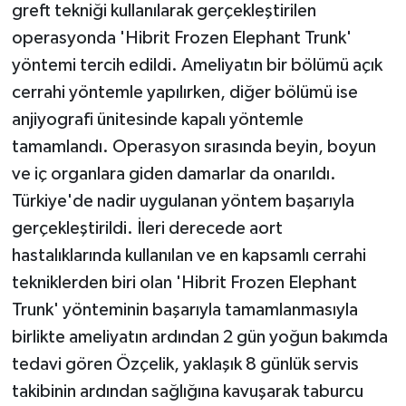
greft tekniği kullanılarak gerçekleştirilen
ÜLKE GÜNDEMİ
operasyonda 'Hibrit Frozen Elephant Trunk'
YAŞAM
yöntemi tercih edildi. Ameliyatın bir bölümü açık
cerrahi yöntemle yapılırken, diğer bölümü ise
YEREL
anjiyografi ünitesinde kapalı yöntemle
tamamlandı. Operasyon sırasında beyin, boyun
Yerel Haberler
ve iç organlara giden damarlar da onarıldı.
Türkiye'de nadir uygulanan yöntem başarıyla
gerçekleştirildi. İleri derecede aort
hastalıklarında kullanılan ve en kapsamlı cerrahi
tekniklerden biri olan 'Hibrit Frozen Elephant
Trunk' yönteminin başarıyla tamamlanmasıyla
birlikte ameliyatın ardından 2 gün yoğun bakımda
tedavi gören Özçelik, yaklaşık 8 günlük servis
takibinin ardından sağlığına kavuşarak taburcu