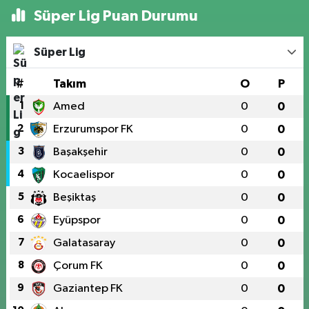
Süper Lig Puan Durumu
Süper Lig
#
Takım
O
P
1
Amed
0
0
2
Erzurumspor FK
0
0
3
Başakşehir
0
0
4
Kocaelispor
0
0
5
Beşiktaş
0
0
6
Eyüpspor
0
0
7
Galatasaray
0
0
8
Çorum FK
0
0
9
Gaziantep FK
0
0