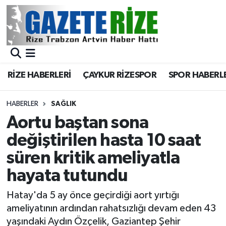
BÖLGEMİZ
Merkez Nöbetçi Eczaneler
SPOR
Merkez Hava Durumu
RİZE HABERLERİ
ÇAYKUR RİZESPOR
SPOR HABERL
Asayiş
Merkez Trafik Yoğunluk Haritası
HABERLER
SAĞLIK
Rize Jandarma Komutanlığı
Süper Lig Puan Durumu ve Fikstür
Aortu baştan sona
değiştirilen hasta 10 saat
Bilim Teknoloji
Tüm Manşetler
süren kritik ameliyatla
Bölge
Son Dakika Haberleri
hayata tutundu
Advertising news
Haber Arşivi
Hatay'da 5 ay önce geçirdiği aort yırtığı
ameliyatının ardından rahatsızlığı devam eden 43
Canlı Maç
yaşındaki Aydın Özçelik, Gaziantep Şehir