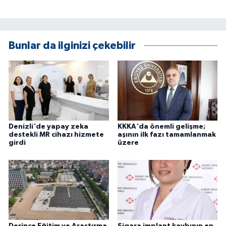
Bunlar da ilginizi çekebilir
Denizli'de yapay zeka
KKKA'da önemli gelişme;
destekli MR cihazı hizmete
aşının ilk fazı tamamlanmak
girdi
üzere