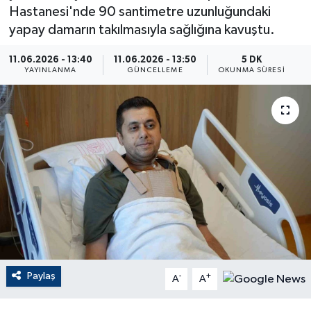
Hastanesi'nde 90 santimetre uzunluğundaki
ÇEVRE
yapay damarın takılmasıyla sağlığına kavuştu.
Dış Haberler
11.06.2026 - 13:40
11.06.2026 - 13:50
5 DK
YAYINLANMA
GÜNCELLEME
OKUNMA SÜRESI
Dünya
EĞİTİM
EKONOMİ
English News
Finans
Flaş Haber
Paylaş
-
+
A
A
Gayrimenkul