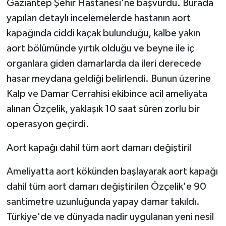
Gaziantep Şehir Hastanesi'ne başvurdu. Burada
KÜLTÜR SANAT
yapılan detaylı incelemelerde hastanın aort
MAGAZİN
kapağında ciddi kaçak bulunduğu, kalbe yakın
aort bölümünde yırtık olduğu ve beyne ile iç
Otomobil
organlara giden damarlarda da ileri derecede
hasar meydana geldiği belirlendi. Bunun üzerine
POLİTİKA
Kalp ve Damar Cerrahisi ekibince acil ameliyata
Sağlık
alınan Özçelik, yaklaşık 10 saat süren zorlu bir
operasyon geçirdi.
SİYASET
Aort kapağı dahil tüm aort damarı değiştiril
SPOR HABERLERİ
Ameliyatta aort kökünden başlayarak aort kapağı
TEKNOLOJİ
dahil tüm aort damarı değiştirilen Özçelik'e 90
santimetre uzunluğunda yapay damar takıldı.
Turizm
Türkiye'de ve dünyada nadir uygulanan yeni nesil