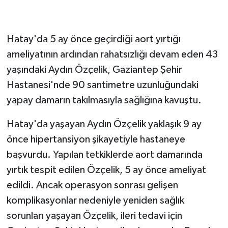
GENEL
Hatay'da 5 ay önce geçirdiği aort yırtığı
GÜNDEM
ameliyatının ardından rahatsızlığı devam eden 43
yaşındaki Aydın Özçelik, Gaziantep Şehir
Güvenlik
Hastanesi'nde 90 santimetre uzunluğundaki
yapay damarın takılmasıyla sağlığına kavuştu.
HABERDE İNSAN
Hatay'da yaşayan Aydın Özçelik yaklaşık 9 ay
İNSAN
önce hipertansiyon şikayetiyle hastaneye
İş Dünyası
başvurdu. Yapılan tetkiklerde aort damarında
yırtık tespit edilen Özçelik, 5 ay önce ameliyat
Jandarma
edildi. Ancak operasyon sonrası gelişen
komplikasyonlar nedeniyle yeniden sağlık
Kadın
sorunları yaşayan Özçelik, ileri tedavi için