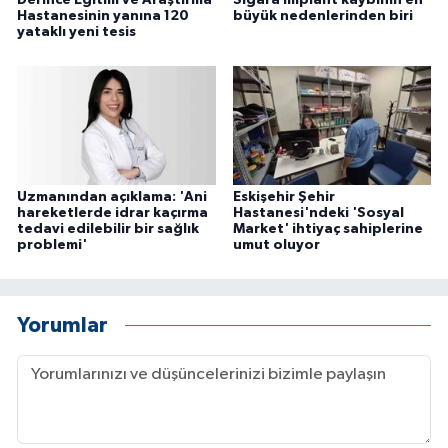
Derince Eğitim ve Araştırma
Sigara implant kaybının en
Hastanesinin yanına 120
büyük nedenlerinden biri
yataklı yeni tesis
Uzmanından açıklama: 'Ani
Eskişehir Şehir
hareketlerde idrar kaçırma
Hastanesi'ndeki 'Sosyal
tedavi edilebilir bir sağlık
Market' ihtiyaç sahiplerine
problemi'
umut oluyor
Yorumlar