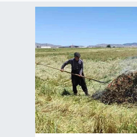
ÇEVRE
Dış Haberler
Dünya
EĞİTİM
EKONOMİ
English News
Finans
Flaş Haber
Gayrimenkul