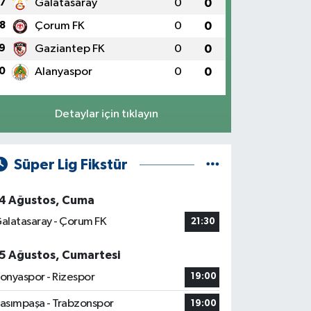
7
Galatasaray
0
0
8
Çorum FK
0
0
9
Gaziantep FK
0
0
0
Alanyaspor
0
0
Detaylar için tıklayın
Süper Lig Fikstür
4 Ağustos, Cuma
alatasaray - Çorum FK
21:30
5 Ağustos, Cumartesi
onyaspor - Rizespor
19:00
asımpaşa - Trabzonspor
19:00