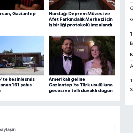
G
rsun, Gaziantep
Nurdağı Deprem Müzesi ve
Afet Farkındalık Merkezi için
G
iş birliği protokolü imzalandı
1
B
B
A
'te kesinleşmiş
Amerikalı geline
1
ranan 161 şahıs
Gaziantep'te Türk usulü kına
S
ı
gecesi ve telli duvaklı düğün