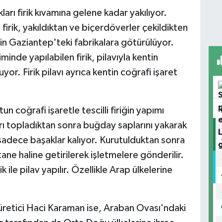
rı firik kıvamına gelene kadar yakılıyor.
firik, yakıldıktan ve biçerdöverler çekildikten
n Gaziantep'teki fabrikalara götürülüyor.
inde yapılabilen firik, pilavıyla kentin
or. Firik pilavı ayrıca kentin coğrafi işaret
 coğrafi işaretle tescilli firiğin yapımı
arı topladıktan sonra buğday saplarını yakarak
sadece başaklar kalıyor. Kurutulduktan sonra
ane haline getirilerek işletmelere gönderilir.
 ile pilav yapılır. Özellikle Arap ülkelerine
n üretici Haci Karaman ise, Araban Ovası'ndaki