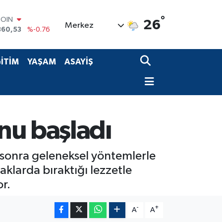
°
COIN
26
Merkez
360,53
%-0.76
LAR
7069
%0.17
RO
İTİM
YAŞAM
ASAYİŞ
0265
%0.01
RLİN
1897
%0.02
M ALTIN
4.81
%1.44
T100
nu başladı
887
%64
 sonra geleneksel yöntemlerle
aklarda bıraktığı lezzetle
or.
-
+
A
A