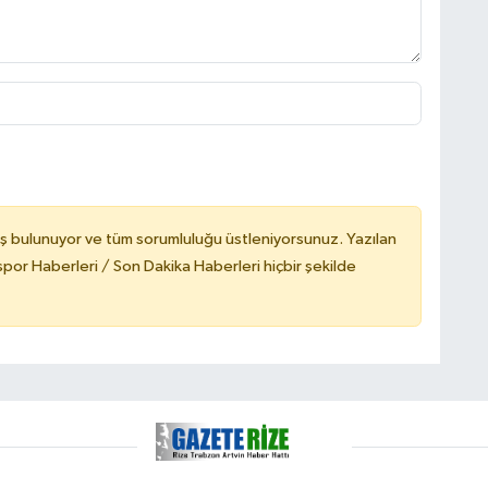
ş bulunuyor ve tüm sorumluluğu üstleniyorsunuz. Yazılan
or Haberleri / Son Dakika Haberleri hiçbir şekilde