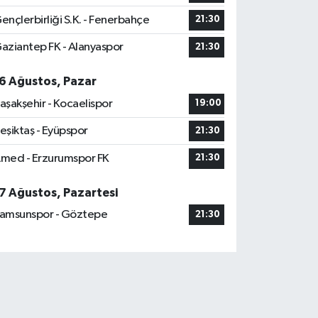
ençlerbirliği S.K. - Fenerbahçe
21:30
aziantep FK - Alanyaspor
21:30
6 Ağustos, Pazar
aşakşehir - Kocaelispor
19:00
eşiktaş - Eyüpspor
21:30
med - Erzurumspor FK
21:30
7 Ağustos, Pazartesi
amsunspor - Göztepe
21:30