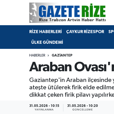
BÖLGEMİZ
Merkez Nöbetçi Eczaneler
RİZE HABERLERİ
ÇAYKUR RİZESPOR
SP
SPOR
Merkez Hava Durumu
ÜLKE GÜNDEMİ
Asayiş
Merkez Trafik Yoğunluk Haritası
HABERLER
GAZIANTEP
Rize Jandarma Komutanlığı
Süper Lig Puan Durumu ve Fikstür
Araban Ovası'n
Bilim Teknoloji
Tüm Manşetler
Gaziantep'in Araban ilçesinde 
Bölge
Son Dakika Haberleri
ateşte ütülerek firik elde edilm
dikkat çeken firik pilavı yapılır
Advertising news
Haber Arşivi
31.05.2026 - 10:15
31.05.2026 - 10:20
Canlı Maç
YAYINLANMA
GÜNCELLEME