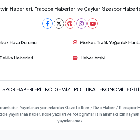
rtvin Haberleri, Trabzon Haberleri ve Çaykur Rizespor Haberl
rkez Hava Durumu
Merkez Trafik Yoğunluk Harita
Dakika Haberleri
Haber Arşivi
SPOR HABERLERİ
BÖLGEMİZ
POLİTİKA
EKONOMİ
EĞİT
 sorumludur. Yayınlanan yorumlardan Gazete Rize / Rize Haber / Rizespor H
temizde yayınlanan haber, köşe yazıları ve fotoğraflar izin alınmaksızın kayn
yayınlanamaz