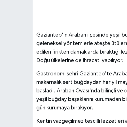
GENEL
GÜNDEM
Gaziantep'in Araban ilçesinde yeşil b
Güvenlik
geleneksel yöntemlerle ateşte ütülere
edilen firikten damaklarda bıraktığı lez
HABERDE İNSAN
Doğu ülkelerine de ihracatı yapılıyor.
İNSAN
Gastronomi şehri Gaziantep'te Araban 
makarnalık sert buğdaydan her yıl mayı
İş Dünyası
başladı. Araban Ovası'nda bilinçli ve den
yeşil buğday başaklarını kurumadan bi
Jandarma
gün kurumaya bırakıyor.
Kadın
Kentin vazgeçilmez tescilli lezzetleri ar