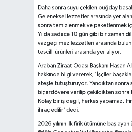
KÜLTÜR SANAT
Daha sonra suyu çekilen buğday başakla
Geleneksel lezzetler arasında yer alan 
MAGAZİN
sonra temizlenmek ve paketlenmek içi
Otomobil
Yılda sadece 10 gün gibi bir zaman dilim
vazgeçilmez lezzetleri arasında bulunuy
POLİTİKA
tescilli ürünleri arasında yer alıyor.
Sağlık
Araban Ziraat Odası Başkanı Hasan Altun
hakkında bilgi vererek, 'İşçiler başakl
SİYASET
ateşle tutuşturuyor. Yandıktan sonra 
biçerdövere verilip çekildikten sonra t
SPOR HABERLERİ
Kolay bir iş değil, herkes yapamaz. Firik
TEKNOLOJİ
ihraç edilir' dedi.
Turizm
2026 yılının ilk firik ütümüne başlaya