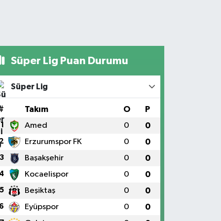
Süper Lig Puan Durumu
Süper Lig
#
Takım
O
P
1
Amed
0
0
2
Erzurumspor FK
0
0
3
Başakşehir
0
0
4
Kocaelispor
0
0
5
Beşiktaş
0
0
6
Eyüpspor
0
0