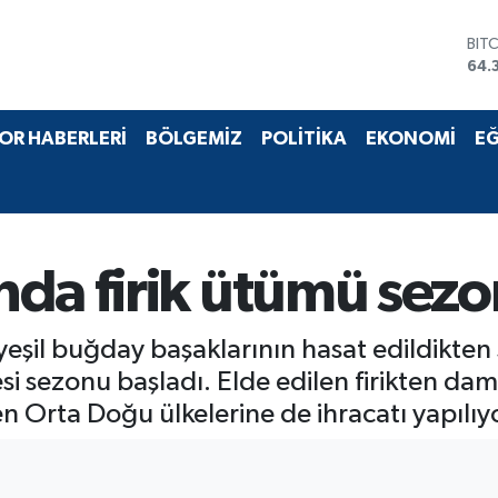
BIT
64.
DO
47,
EU
OR HABERLERİ
BÖLGEMİZ
POLİTİKA
EKONOMİ
EĞ
55,
STE
64,
GRA
657
BİS
da firik ütümü sezo
13.
yeşil buğday başaklarının hasat edildikten
esi sezonu başladı. Elde edilen firikten dam
ken Orta Doğu ülkelerine de ihracatı yapılıy