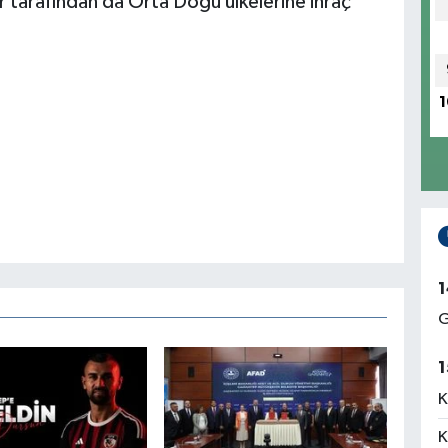
ar tarafından da Orta Doğu ülkelerine ihraç
1
1
G
1
K
K