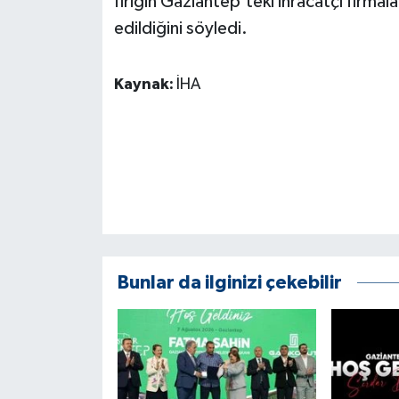
firiğin Gaziantep'teki ihracatçı firmal
ÜLKE GÜNDEMİ
edildiğini söyledi.
YAŞAM
Kaynak:
İHA
YEREL
Yerel Haberler
Bunlar da ilginizi çekebilir