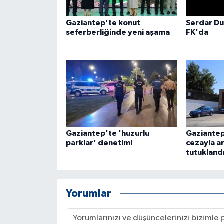
Gaziantep'te konut
Serdar Du
seferberliğinde yeni aşama
FK'da
Gaziantep'te 'huzurlu
Gaziantep
parklar' denetimi
cezayla a
tutukland
Yorumlar