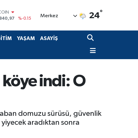
COIN
°
24
Merkez
840,97
%-0.15
LAR
7436
%0.18
RO
İTİM
YAŞAM
ASAYİŞ
2510
%0.32
RLİN
4811
%0.38
M ALTIN
60.55
%0
T100
köye indi: O
779
%-14
 yaban domuzu sürüsü, güvenlik
 yiyecek aradıktan sonra