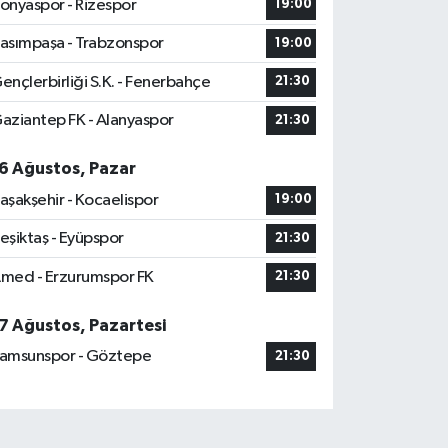
onyaspor - Rizespor
19:00
asımpaşa - Trabzonspor
19:00
ençlerbirliği S.K. - Fenerbahçe
21:30
aziantep FK - Alanyaspor
21:30
6 Ağustos, Pazar
aşakşehir - Kocaelispor
19:00
eşiktaş - Eyüpspor
21:30
med - Erzurumspor FK
21:30
7 Ağustos, Pazartesi
amsunspor - Göztepe
21:30