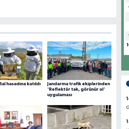
1
 Bal hasadına katıldı
Jandarma trafik ekiplerinden
'Reflektör tak, görünür ol'
uygulaması
1
G
1