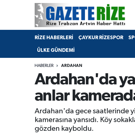
BÖLGEMİZ
Merkez Nöbetçi Eczaneler
RİZE HABERLERİ
ÇAYKUR RİZESPOR
SP
SPOR
Merkez Hava Durumu
ÜLKE GÜNDEMİ
Asayiş
Merkez Trafik Yoğunluk Haritası
HABERLER
ARDAHAN
Rize Jandarma Komutanlığı
Süper Lig Puan Durumu ve Fikstür
Ardahan'da ya
Bilim Teknoloji
Tüm Manşetler
anlar kamerad
Bölge
Son Dakika Haberleri
Ardahan'da gece saatlerinde y
Advertising news
Haber Arşivi
kamerasına yansıdı. Köy sokakl
gözden kayboldu.
Canlı Maç