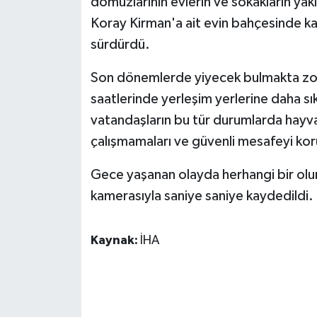
domuzlarının evlerin ve sokakların yakı
KÜLTÜR SANAT
Koray Kirman'a ait evin bahçesinde kal
MAGAZİN
sürdürdü.
Otomobil
Son dönemlerde yiyecek bulmakta zorl
saatlerinde yerleşim yerlerine daha sık
POLİTİKA
vatandaşların bu tür durumlarda hayv
çalışmamaları ve güvenli mesafeyi kor
Sağlık
Gece yaşanan olayda herhangi bir olu
SİYASET
kamerasıyla saniye saniye kaydedildi.
SPOR HABERLERİ
Kaynak:
İHA
TEKNOLOJİ
Turizm