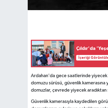
GENEL
GÜNDEM
Güvenlik
HABERDE İNSAN
Çıldır'da 'Yeş
İçeriği Görüntül
İNSAN
İş Dünyası
Ardahan'da gece saatlerinde yiyecek 
domuzu sürüsü, güvenlik kamerasına ya
Jandarma
domuzlar, çevrede yiyecek aradıktan
Kadın
Güvenlik kamerasıyla kaydedilen görü