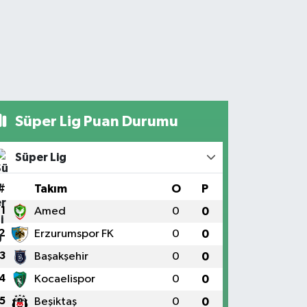
Süper Lig Puan Durumu
Süper Lig
#
Takım
O
P
1
Amed
0
0
2
Erzurumspor FK
0
0
3
Başakşehir
0
0
4
Kocaelispor
0
0
5
Beşiktaş
0
0