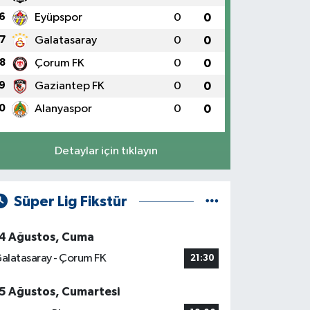
6
Eyüpspor
0
0
7
Galatasaray
0
0
8
Çorum FK
0
0
9
Gaziantep FK
0
0
0
Alanyaspor
0
0
Detaylar için tıklayın
Süper Lig Fikstür
4 Ağustos, Cuma
alatasaray - Çorum FK
21:30
5 Ağustos, Cumartesi