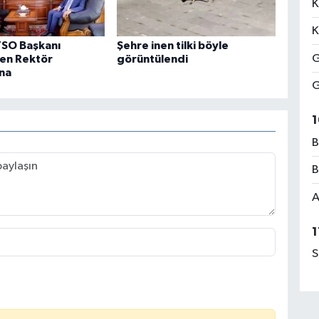
K
K
TSO Başkanı
Şehre inen tilki böyle
G
en Rektör
görüntülendi
na
G
1
B
B
A
1
S