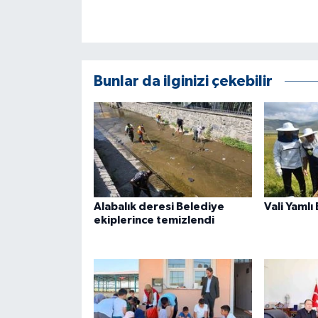
ÜLKE GÜNDEMİ
YAŞAM
Bunlar da ilginizi çekebilir
YEREL
Yerel Haberler
Alabalık deresi Belediye
Vali Yamlı
ekiplerince temizlendi