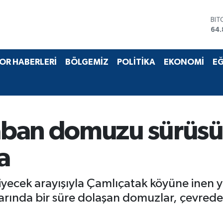
BIT
64.
DO
47,
EU
OR HABERLERİ
BÖLGEMİZ
POLİTİKA
EKONOMİ
EĞ
55,
STE
64,
GRA
66
BİS
ban domuzu sürüsü 
13.
a
iyecek arayışıyla Çamlıçatak köyüne inen
arında bir süre dolaşan domuzlar, çevrede