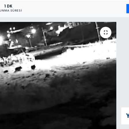
1 DK
UNMA SÜRESI
Y