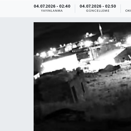
04.07.2026 - 02:40
04.07.2026 - 02:50
ÇEVRE
YAYINLANMA
GÜNCELLEME
OK
Dış Haberler
Dünya
EĞİTİM
EKONOMİ
English News
Finans
Flaş Haber
Gayrimenkul