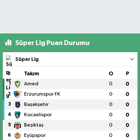
Süper Lig Puan Durumu
Süper Lig
#
Takım
O
P
1
Amed
0
0
2
Erzurumspor FK
0
0
3
Başakşehir
0
0
4
Kocaelispor
0
0
5
Beşiktaş
0
0
6
Eyüpspor
0
0