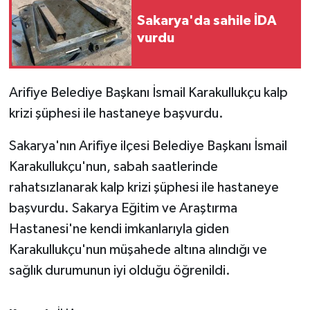
Sakarya'da sahile İDA
GENEL
vurdu
GÜNDEM
Arifiye Belediye Başkanı İsmail Karakullukçu kalp
Güvenlik
krizi şüphesi ile hastaneye başvurdu.
HABERDE İNSAN
Sakarya'nın Arifiye ilçesi Belediye Başkanı İsmail
Karakullukçu'nun, sabah saatlerinde
İNSAN
rahatsızlanarak kalp krizi şüphesi ile hastaneye
başvurdu. Sakarya Eğitim ve Araştırma
İş Dünyası
Hastanesi'ne kendi imkanlarıyla giden
Jandarma
Karakullukçu'nun müşahede altına alındığı ve
sağlık durumunun iyi olduğu öğrenildi.
Kadın