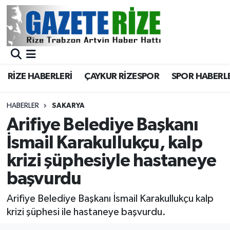
BÖLGEMİZ
Merkez Nöbetçi Eczaneler
SPOR
Merkez Hava Durumu
RİZE HABERLERİ
ÇAYKUR RİZESPOR
SPOR HABERL
Asayiş
Merkez Trafik Yoğunluk Haritası
HABERLER
SAKARYA
Rize Jandarma Komutanlığı
Süper Lig Puan Durumu ve Fikstür
Arifiye Belediye Başkanı
İsmail Karakullukçu, kalp
Bilim Teknoloji
Tüm Manşetler
krizi şüphesiyle hastaneye
Bölge
Son Dakika Haberleri
başvurdu
Advertising news
Haber Arşivi
Arifiye Belediye Başkanı İsmail Karakullukçu kalp
krizi şüphesi ile hastaneye başvurdu.
Canlı Maç