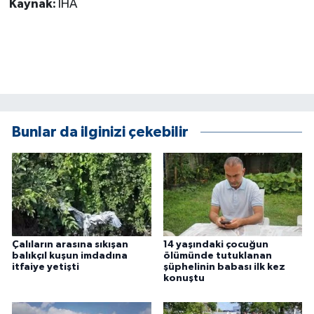
Kaynak:
İHA
KÜLTÜR SANAT
MAGAZİN
Otomobil
POLİTİKA
Bunlar da ilginizi çekebilir
Sağlık
SİYASET
SPOR HABERLERİ
Çalıların arasına sıkışan
14 yaşındaki çocuğun
TEKNOLOJİ
balıkçıl kuşun imdadına
ölümünde tutuklanan
itfaiye yetişti
şüphelinin babası ilk kez
konuştu
Turizm