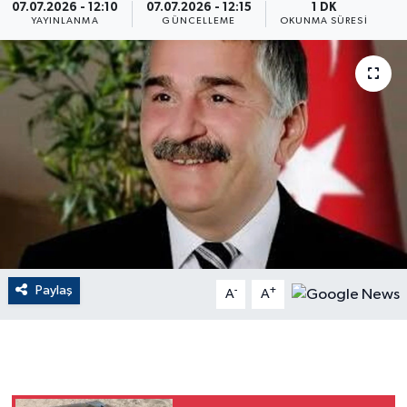
07.07.2026 - 12:10
07.07.2026 - 12:15
1 DK
YAYINLANMA
GÜNCELLEME
OKUNMA SÜRESI
ÇEVRE
Dış Haberler
Dünya
EĞİTİM
EKONOMİ
English News
Paylaş
-
+
A
A
Finans
Flaş Haber
Gayrimenkul