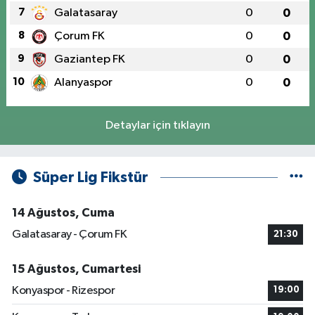
7
Galatasaray
0
0
8
Çorum FK
0
0
9
Gaziantep FK
0
0
10
Alanyaspor
0
0
Detaylar için tıklayın
Süper Lig Fikstür
14 Ağustos, Cuma
Galatasaray - Çorum FK
21:30
15 Ağustos, Cumartesi
Konyaspor - Rizespor
19:00