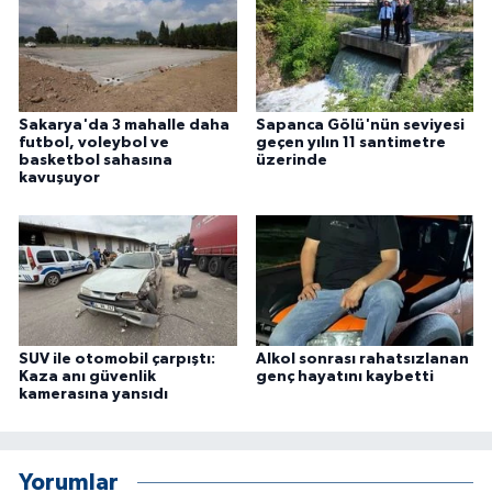
ÜLKE GÜNDEMİ
YAŞAM
Sakarya'da 3 mahalle daha
Sapanca Gölü'nün seviyesi
YEREL
futbol, voleybol ve
geçen yılın 11 santimetre
basketbol sahasına
üzerinde
kavuşuyor
Yerel Haberler
SUV ile otomobil çarpıştı:
Alkol sonrası rahatsızlanan
Kaza anı güvenlik
genç hayatını kaybetti
kamerasına yansıdı
Yorumlar