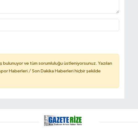
ş bulunuyor ve tüm sorumluluğu üstleniyorsunuz. Yazılan
or Haberleri / Son Dakika Haberleri hiçbir şekilde