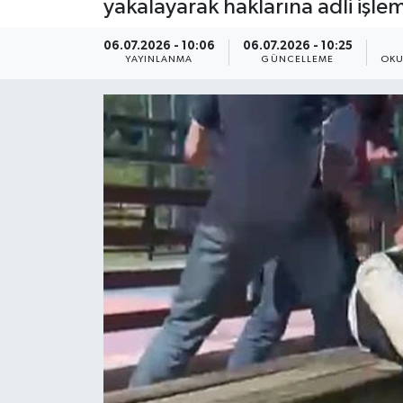
yakalayarak haklarına adli işlem
ÇEVRE
06.07.2026 - 10:06
06.07.2026 - 10:25
YAYINLANMA
GÜNCELLEME
OKU
Dış Haberler
Dünya
EĞİTİM
EKONOMİ
English News
Finans
Flaş Haber
Gayrimenkul