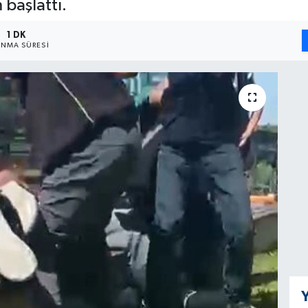
 başlattı.
1 DK
NMA SÜRESI
Y