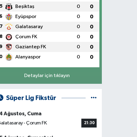
5
Beşiktaş
0
0
6
Eyüpspor
0
0
7
Galatasaray
0
0
8
Çorum FK
0
0
9
Gaziantep FK
0
0
0
Alanyaspor
0
0
Detaylar için tıklayın
Süper Lig Fikstür
4 Ağustos, Cuma
alatasaray - Çorum FK
21:30