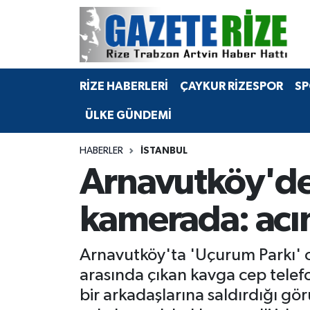
BÖLGEMİZ
Merkez Nöbetçi Eczaneler
RİZE HABERLERİ
ÇAYKUR RİZESPOR
SP
SPOR
Merkez Hava Durumu
ÜLKE GÜNDEMİ
Asayiş
Merkez Trafik Yoğunluk Haritası
HABERLER
İSTANBUL
Rize Jandarma Komutanlığı
Süper Lig Puan Durumu ve Fikstür
Arnavutköy'de
Bilim Teknoloji
Tüm Manşetler
kamerada: acım
Bölge
Son Dakika Haberleri
Arnavutköy'ta 'Uçurum Parkı' ol
Advertising news
Haber Arşivi
arasında çıkan kavga cep telef
bir arkadaşlarına saldırdığı gö
Canlı Maç