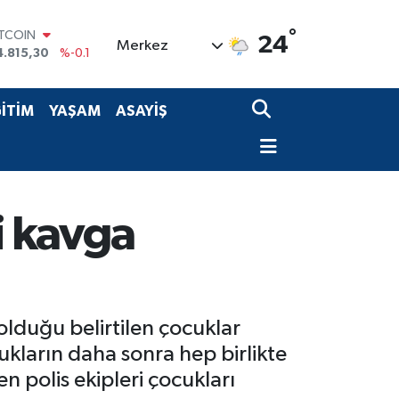
ITCOIN
4.815,30
%-0.1
°
24
Merkez
OLAR
7,7436
%0.18
URO
5,2510
%0.32
İTİM
YAŞAM
ASAYİŞ
TERLİN
4,4811
%0.38
RAM ALTIN
660.55
%0
İST100
3.779
%-14
i kavga
olduğu belirtilen çocuklar
kların daha sonra hep birlikte
n polis ekipleri çocukları