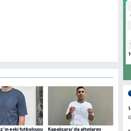
1
1
G
z'ın eski futbolcusu
Kapalıçarşı'da altınlarını