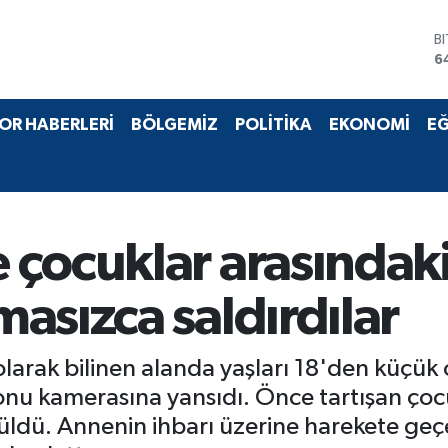
B
6
D
4
E
5
OR HABERLERİ
BÖLGEMİZ
POLİTİKA
EKONOMİ
EĞ
S
6
G
6
B
1
 çocuklar arasındak
asızca saldırdılar
arak bilinen alanda yaşları 18'den küçük 
onu kamerasına yansıdı. Önce tartışan çocu
rüldü. Annenin ihbarı üzerine harekete geçe