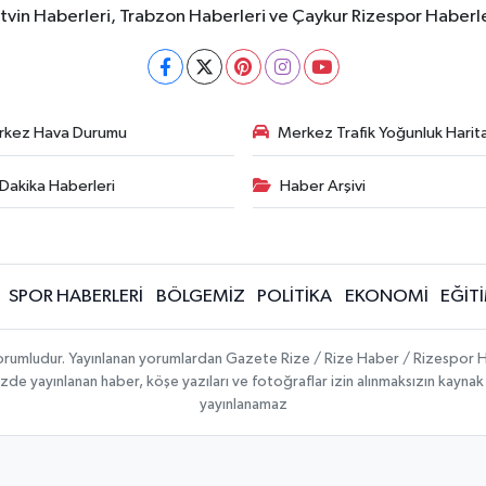
rtvin Haberleri, Trabzon Haberleri ve Çaykur Rizespor Haberl
rkez Hava Durumu
Merkez Trafik Yoğunluk Harita
Dakika Haberleri
Haber Arşivi
SPOR HABERLERİ
BÖLGEMİZ
POLİTİKA
EKONOMİ
EĞİT
 sorumludur. Yayınlanan yorumlardan Gazete Rize / Rize Haber / Rizespor H
temizde yayınlanan haber, köşe yazıları ve fotoğraflar izin alınmaksızın kayn
yayınlanamaz