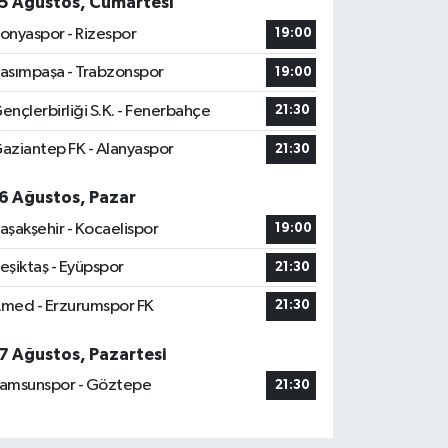
5 Ağustos, Cumartesi
onyaspor - Rizespor
19:00
asımpaşa - Trabzonspor
19:00
ençlerbirliği S.K. - Fenerbahçe
21:30
aziantep FK - Alanyaspor
21:30
6 Ağustos, Pazar
aşakşehir - Kocaelispor
19:00
eşiktaş - Eyüpspor
21:30
med - Erzurumspor FK
21:30
7 Ağustos, Pazartesi
amsunspor - Göztepe
21:30