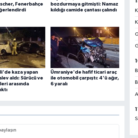
1
tscher, Fenerbahçe
bozdurmaya gitmişti: Namaz
ğerlendirdi
kıldığı camide çantası çalındı
K
K
G
G
1
B
li'de kaza yapan
Ümraniye'de hafif ticari araç
lev aldı: Sürücü ve
ile otomobil çarpıştı: 4'ü ağır,
B
leri arasında
6 yaralı
ıktı
A
1
S