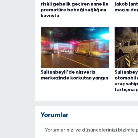
riskli gebelik geçiren anne ile
Jakob Jan
prematüre bebeği sağlığına
maçını de
kavuştu
Sultanbeyli'de alışveriş
Sultanbey
merkezinde korkutan yangın
otomobil a
araç sahip
tartışma ç
Yorumlar