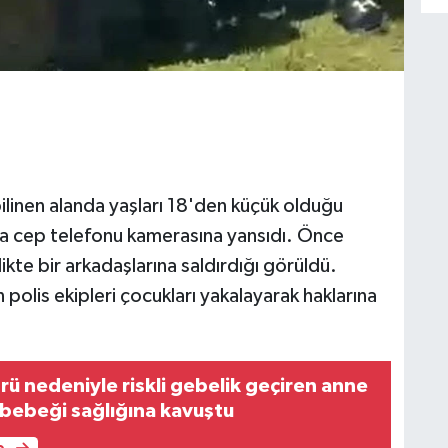
ilinen alanda yaşları 18'den küçük olduğu
vga cep telefonu kamerasına yansıdı. Önce
ikte bir arkadaşlarına saldırdığı görüldü.
polis ekipleri çocukları yakalayarak haklarına
rü nedeniyle riskli gebelik geçiren anne
 bebeği sağlığına kavuştu