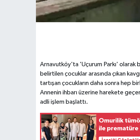
GENEL
GÜNDEM
Güvenlik
HABERDE İNSAN
Arnavutköy'ta 'Uçurum Parkı' olarak b
belirtilen çocuklar arasında çıkan ka
İNSAN
tartışan çocukların daha sonra hep birl
Annenin ihbarı üzerine harekete geçen 
İş Dünyası
adli işlem başlattı.
Jandarma
Omurilik tümö
Kadın
ile prematüre