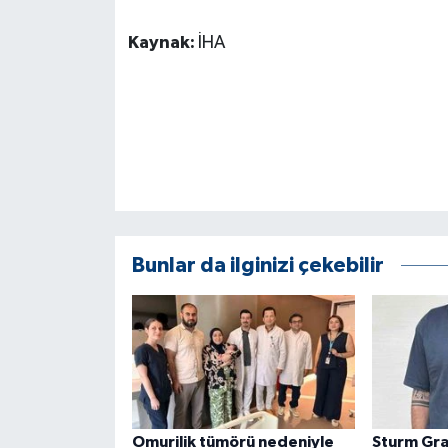
ÜLKE GÜNDEMİ
Kaynak:
İHA
YAŞAM
YEREL
Yerel Haberler
Bunlar da ilginizi çekebilir
Omurilik tümörü nedeniyle
Sturm Gra