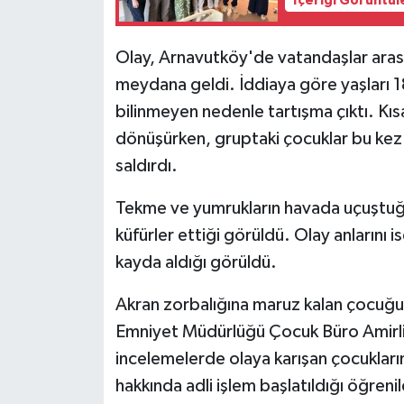
İçeriği Görüntül
KÜLTÜR SANAT
MAGAZİN
Olay, Arnavutköy'de vatandaşlar arası
meydana geldi. İddiaya göre yaşları 
Otomobil
bilinmeyen nedenle tartışma çıktı. K
dönüşürken, gruptaki çocuklar bu kez 
POLİTİKA
saldırdı.
Sağlık
Tekme ve yumrukların havada uçuştuğu 
küfürler ettiği görüldü. Olay anlarını i
SİYASET
kayda aldığı görüldü.
SPOR HABERLERİ
Akran zorbalığına maruz kalan çocuğun
TEKNOLOJİ
Emniyet Müdürlüğü Çocuk Büro Amirliği
incelemelerde olaya karışan çocukların
Turizm
hakkında adli işlem başlatıldığı öğrenil