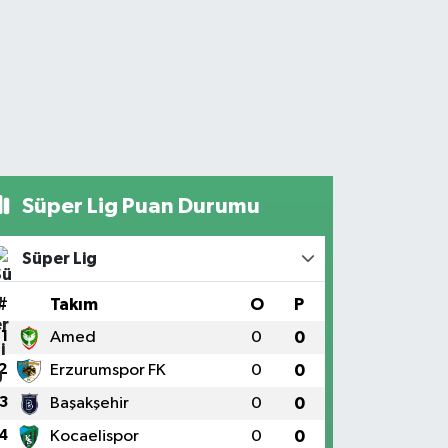
Süper Lig Puan Durumu
Süper Lig
#
Takım
O
P
1
Amed
0
0
2
Erzurumspor FK
0
0
3
Başakşehir
0
0
4
Kocaelispor
0
0