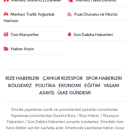
Merkez Nöbetçi Eczaneler
Merkez Hava Durumu
Merkez Trafik Yoğunluk
Puan Durumu ve Fikstür
Haritası
Tüm Manşetler
Son Dakika Haberleri
Haber Arşivi
RİZE HABERLERİ
ÇAYKUR RİZESPOR
SPOR HABERLERİ
BÖLGEMİZ
POLİTİKA
EKONOMİ
EĞİTİM
YAŞAM
ASAYİŞ
ÜLKE GÜNDEMİ
Sitede yayınlanan içerik ve yorumlardan yazarları sorumludur.
Yayınlanan yorumlardan Gazete Rize / Rize Haber / Rizespor
Haberleri / Son Dakika Haberleri sorumlu tutulamaz. Sitedeki tüm
harici linkler ayrı bir sayfada açılır. Sitemizde yayınlanan haber, köşe