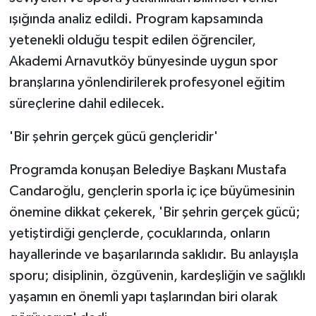
KÜLTÜR SANAT
ışığında analiz edildi. Program kapsamında
yetenekli olduğu tespit edilen öğrenciler,
MAGAZİN
Akademi Arnavutköy bünyesinde uygun spor
Otomobil
branşlarına yönlendirilerek profesyonel eğitim
süreçlerine dahil edilecek.
POLİTİKA
'Bir şehrin gerçek gücü gençleridir'
Sağlık
Programda konuşan Belediye Başkanı Mustafa
SİYASET
Candaroğlu, gençlerin sporla iç içe büyümesinin
önemine dikkat çekerek, 'Bir şehrin gerçek gücü;
SPOR HABERLERİ
yetiştirdiği gençlerde, çocuklarında, onların
hayallerinde ve başarılarında saklıdır. Bu anlayışla
TEKNOLOJİ
sporu; disiplinin, özgüvenin, kardeşliğin ve sağlıklı
Turizm
yaşamın en önemli yapı taşlarından biri olarak