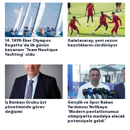
14. TAYK-Eker Olympos
Galatasaray, yeni sezon
Regatta'da ilk günün
hazırlıklarını sürdürüyor
kazananı 'Team Nautique
Yachting' oldu
İş Bankası Grubu üst
Gençlik ve Spor Bakan
yönetiminde görev
Yardımcısı Yerlikaya:
değişimi
'Modern pentatlonumuz
olimpiyatta madalya alacak
potansiyele geldi'