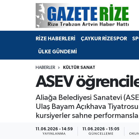
BÖLGEMİZ
Merkez Nöbetçi Eczaneler
RİZE HABERLERİ
ÇAYKUR RİZESPOR
SP
SPOR
Merkez Hava Durumu
ÜLKE GÜNDEMİ
Asayiş
Merkez Trafik Yoğunluk Haritası
HABERLER
KÜLTÜR SANAT
Rize Jandarma Komutanlığı
Süper Lig Puan Durumu ve Fikstür
ASEV öğrencil
Bilim Teknoloji
Tüm Manşetler
Aliağa Belediyesi Sanatevi (ASE
Bölge
Son Dakika Haberleri
Ulaş Bayam Açıkhava Tiyatrosu'
kursiyerler sahne performansları
Advertising news
Haber Arşivi
11.06.2026 - 14:59
11.06.2026 - 15:05
Canlı Maç
YAYINLANMA
GÜNCELLEME
OKUN