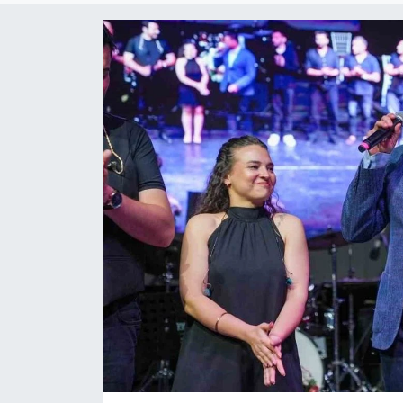
ÇEVRE
Dış Haberler
Dünya
EĞİTİM
EKONOMİ
English News
Finans
Flaş Haber
Gayrimenkul