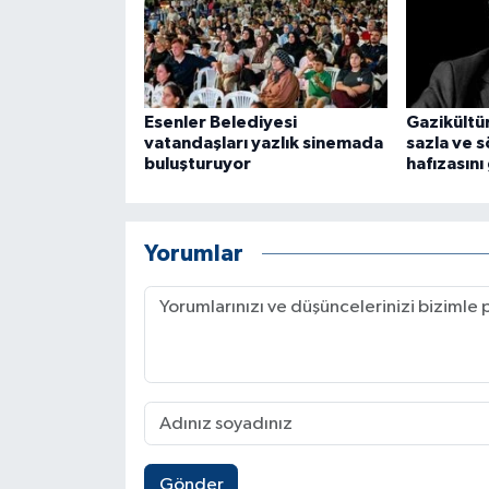
Esenler Belediyesi
Gazikültür
vatandaşları yazlık sinemada
sazla ve 
buluşturuyor
hafızasını
Yorumlar
Gönder