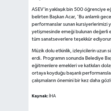
ÜLKE GÜNDEMİ
ASEV'in yaklaşık bin 500 öğrenciye eğ
belirten Başkan Acar, 'Bu anlamlı gece
YAŞAM
performanslar sunan kursiyerlerimizi 
YEREL
yetişmesinde emeği bulunan değerli e
tüm sanatseverlere teşekkür ediyorum'
Yerel Haberler
Müzik dolu etkinlik, izleyicilerin uzun 
erdi. Programın sonunda Belediye Ba
eğitmenlere emekleri ve katkıları dola
ortaya koyduğu başarılı performanslar,
çalışmaların önemini bir kez daha gözl
Kaynak:
İHA