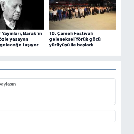
 Yayınları, Barak'ın
10. Çameli Festivali
sözle yaşayan
geleneksel Yörük göçü
 geleceğe taşıyor
yürüyüşü ile başladı