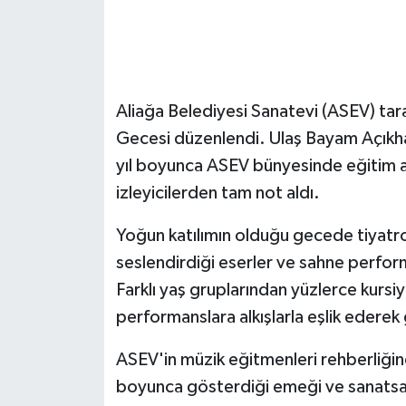
GENEL
GÜNDEM
Aliağa Belediyesi Sanatevi (ASEV) tara
Güvenlik
Gecesi düzenlendi. Ulaş Bayam Açıkhav
yıl boyunca ASEV bünyesinde eğitim al
HABERDE İNSAN
izleyicilerden tam not aldı.
İNSAN
Yoğun katılımın olduğu gecede tiyatro
seslendirdiği eserler ve sahne perform
İş Dünyası
Farklı yaş gruplarından yüzlerce kursi
performanslara alkışlarla eşlik ederek
Jandarma
ASEV'in müzik eğitmenleri rehberliğind
Kadın
boyunca gösterdiği emeği ve sanatsal 