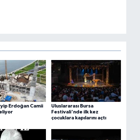
yip Erdoğan Camii
Uluslararası Bursa
eliyor
Festivali'nde ilk kez
çocuklara kapılarını açtı