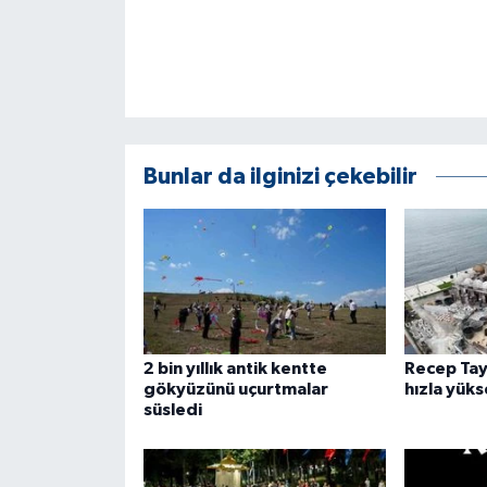
Bunlar da ilginizi çekebilir
2 bin yıllık antik kentte
Recep Tay
gökyüzünü uçurtmalar
hızla yüks
süsledi