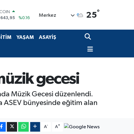
TCOIN
.643,95
%0.16
°
25
Merkez
LAR
,6704
%0
RO
,0406
%-0.08
İTİM
YAŞAM
ASAYİŞ
ERLİN
,2143
%0
AM ALTIN
00.87
%0.12
ST100
.799
%70
üzik gecesi
mında Müzik Gecesi düzenlendi.
nca ASEV bünyesinde eğitim alan
-
+
A
A