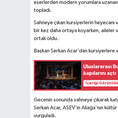
KÜLTÜR SANAT
eserlerden modern yorumlara uzanan 
topladı.
MAGAZİN
Sahneye çıkan kursiyerlerin heyecanı v
Otomobil
bir kez daha ortaya koyarken, aileler 
ortak oldu.
POLİTİKA
Başkan Serkan Acar'dan kursiyerlere 
Sağlık
Uluslararası B
SİYASET
kapılarını açtı
SPOR HABERLERİ
İçeriği Görüntül
TEKNOLOJİ
Gecenin sonunda sahneye çıkarak katıl
Serkan Acar, ASEV'in Aliağa'nın kültür
Turizm
vurguladı.