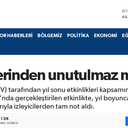
BI
64
DO
47
EU
55
OR HABERLERİ
BÖLGEMİZ
POLİTİKA
EKONOMİ
EĞ
ST
64
GR
65
Bİ
13
erinden unutulmaz m
V) tarafından yıl sonu etkinlikleri kapsa
nda gerçekleştirilen etkinlikte, yıl boyu
yla izleyicilerden tam not aldı.
1 DK
MA SÜRESI