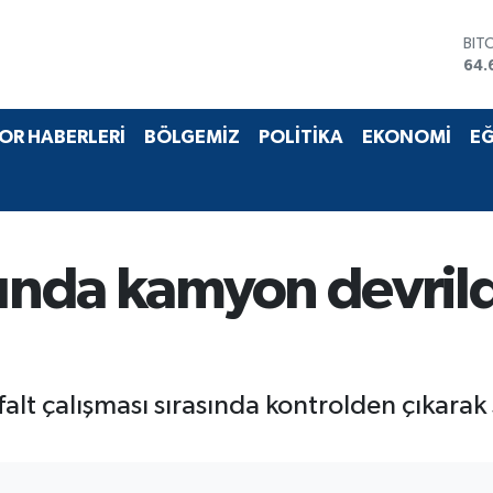
BIT
64.
DO
47,
EU
OR HABERLERİ
BÖLGEMİZ
POLİTİKA
EKONOMİ
EĞ
55,
STE
64,
GRA
651
BİS
sında kamyon devrild
13.
sfalt çalışması sırasında kontrolden çıkar