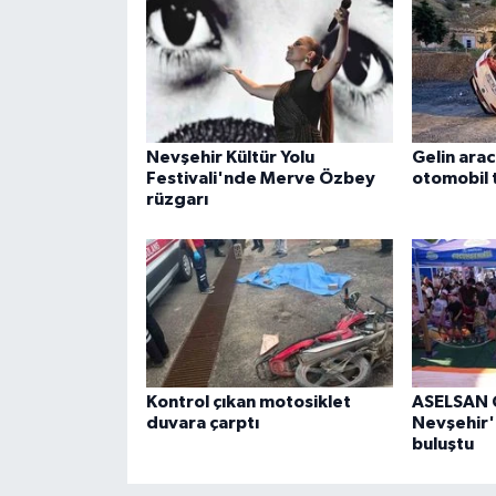
ÜLKE GÜNDEMİ
YAŞAM
YEREL
Nevşehir Kültür Yolu
Gelin aracı
Festivali'nde Merve Özbey
otomobil t
Yerel Haberler
rüzgarı
Kontrol çıkan motosiklet
ASELSAN Ç
duvara çarptı
Nevşehir'
buluştu