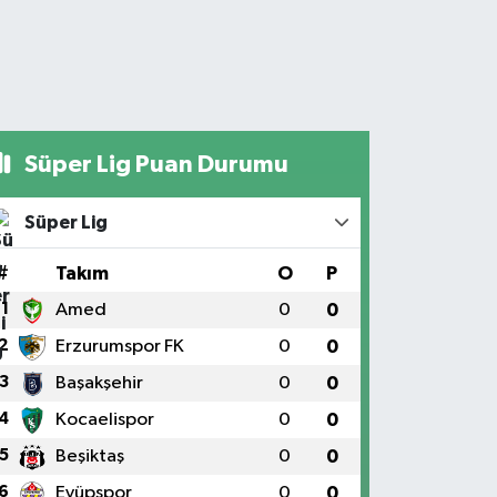
Süper Lig Puan Durumu
Süper Lig
#
Takım
O
P
1
Amed
0
0
2
Erzurumspor FK
0
0
3
Başakşehir
0
0
4
Kocaelispor
0
0
5
Beşiktaş
0
0
6
Eyüpspor
0
0