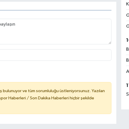
K
G
G
1
B
B
A
1
ş bulunuyor ve tüm sorumluluğu üstleniyorsunuz. Yazılan
S
or Haberleri / Son Dakika Haberleri hiçbir şekilde