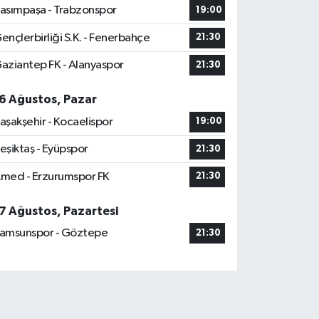
asımpaşa - Trabzonspor
19:00
ençlerbirliği S.K. - Fenerbahçe
21:30
aziantep FK - Alanyaspor
21:30
6 Ağustos, Pazar
aşakşehir - Kocaelispor
19:00
eşiktaş - Eyüpspor
21:30
med - Erzurumspor FK
21:30
7 Ağustos, Pazartesi
amsunspor - Göztepe
21:30