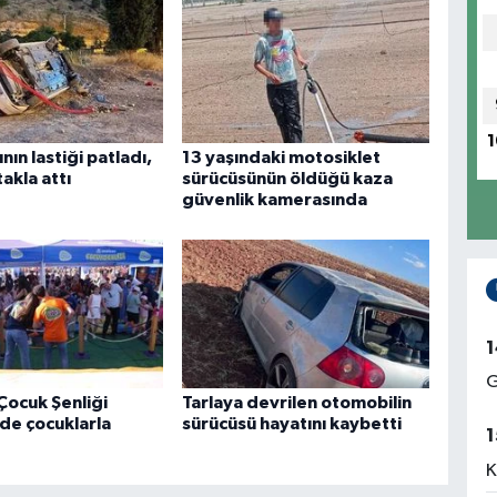
1
nın lastiği patladı,
13 yaşındaki motosiklet
akla attı
sürücüsünün öldüğü kaza
güvenlik kamerasında
1
G
ocuk Şenliği
Tarlaya devrilen otomobilin
de çocuklarla
sürücüsü hayatını kaybetti
1
K