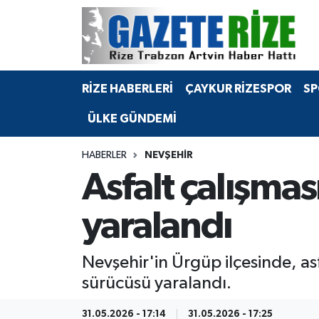
BÖLGEMİZ
Merkez Nöbetçi Eczaneler
RİZE HABERLERİ
ÇAYKUR RİZESPOR
SP
SPOR
Merkez Hava Durumu
ÜLKE GÜNDEMİ
Asayiş
Merkez Trafik Yoğunluk Haritası
HABERLER
NEVŞEHIR
Rize Jandarma Komutanlığı
Süper Lig Puan Durumu ve Fikstür
Asfalt çalışma
Bilim Teknoloji
Tüm Manşetler
yaralandı
Bölge
Son Dakika Haberleri
Nevşehir'in Ürgüp ilçesinde, a
Advertising news
Haber Arşivi
sürücüsü yaralandı.
Canlı Maç
31.05.2026 - 17:14
31.05.2026 - 17:25