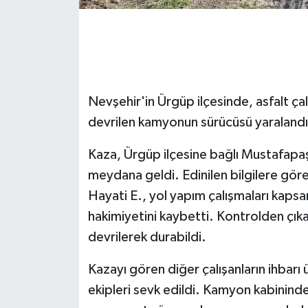
GENEL
GÜNDEM
Nevşehir'in Ürgüp ilçesinde, asfalt ça
Güvenlik
devrilen kamyonun sürücüsü yaralandı
HABERDE İNSAN
Kaza, Ürgüp ilçesine bağlı Mustafapaşa
İNSAN
meydana geldi. Edinilen bilgilere gö
Hayati E., yol yapım çalışmaları kapsa
İş Dünyası
hakimiyetini kaybetti. Kontrolden çı
devrilerek durabildi.
Jandarma
Kazayı gören diğer çalışanların ihbarı 
Kadın
ekipleri sevk edildi. Kamyon kabininde s