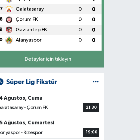
7
Galatasaray
0
0
8
Çorum FK
0
0
9
Gaziantep FK
0
0
0
Alanyaspor
0
0
Detaylar için tıklayın
Süper Lig Fikstür
4 Ağustos, Cuma
alatasaray - Çorum FK
21:30
5 Ağustos, Cumartesi
onyaspor - Rizespor
19:00