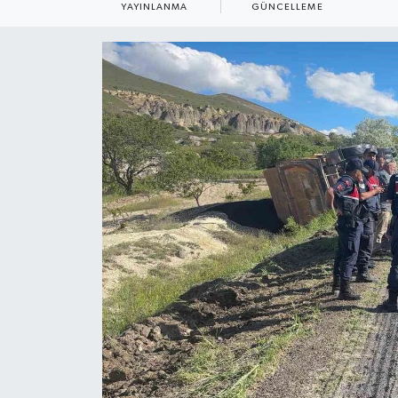
YAYINLANMA
GÜNCELLEME
ÇEVRE
Dış Haberler
Dünya
EĞİTİM
EKONOMİ
English News
Finans
Flaş Haber
Gayrimenkul