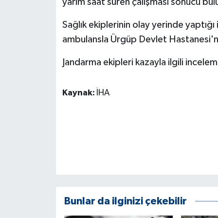
yarım saat süren çalışması sonucu bul
KÜLTÜR SANAT
Sağlık ekiplerinin olay yerinde yaptığı
MAGAZİN
ambulansla Ürgüp Devlet Hastanesi'ne k
Otomobil
Jandarma ekipleri kazayla ilgili incelem
POLİTİKA
Kaynak:
İHA
Sağlık
SİYASET
SPOR HABERLERİ
TEKNOLOJİ
Bunlar da ilginizi çekebilir
Turizm