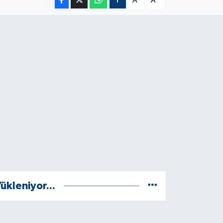
A
A
ükleniyor...