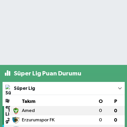
Süper Lig Puan Durumu
Süper Lig
#
Takım
O
P
1
Amed
0
0
2
Erzurumspor FK
0
0