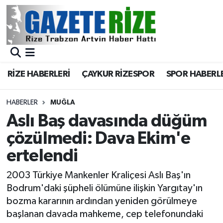
BÖLGEMİZ
Merkez Nöbetçi Eczaneler
SPOR
Merkez Hava Durumu
RİZE HABERLERİ
ÇAYKUR RİZESPOR
SPOR HABERL
Asayiş
Merkez Trafik Yoğunluk Haritası
HABERLER
MUĞLA
Rize Jandarma Komutanlığı
Süper Lig Puan Durumu ve Fikstür
Aslı Baş davasında düğüm
çözülmedi: Dava Ekim'e
Bilim Teknoloji
Tüm Manşetler
ertelendi
Bölge
Son Dakika Haberleri
2003 Türkiye Mankenler Kraliçesi Aslı Baş'ın
Bodrum'daki şüpheli ölümüne ilişkin Yargıtay'ın
Advertising news
Haber Arşivi
bozma kararının ardından yeniden görülmeye
başlanan davada mahkeme, cep telefonundaki
Canlı Maç