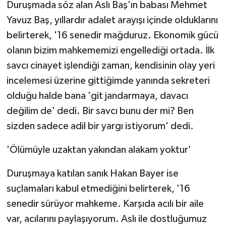
Duruşmada söz alan Aslı Baş'ın babası Mehmet
ÜLKE GÜNDEMİ
Yavuz Baş, yıllardır adalet arayışı içinde olduklarını
belirterek, '16 senedir mağduruz. Ekonomik gücü
YAŞAM
olanın bizim mahkememizi engellediği ortada. İlk
YEREL
savcı cinayet işlendiği zaman, kendisinin olay yeri
incelemesi üzerine gittiğimde yanında sekreteri
Yerel Haberler
olduğu halde bana 'git jandarmaya, davacı
değilim de' dedi. Bir savcı bunu der mi? Ben
sizden sadece adil bir yargı istiyorum' dedi.
'Ölümüyle uzaktan yakından alakam yoktur'
Duruşmaya katılan sanık Hakan Bayer ise
suçlamaları kabul etmediğini belirterek, '16
senedir sürüyor mahkeme. Karşıda acılı bir aile
var, acılarını paylaşıyorum. Aslı ile dostluğumuz