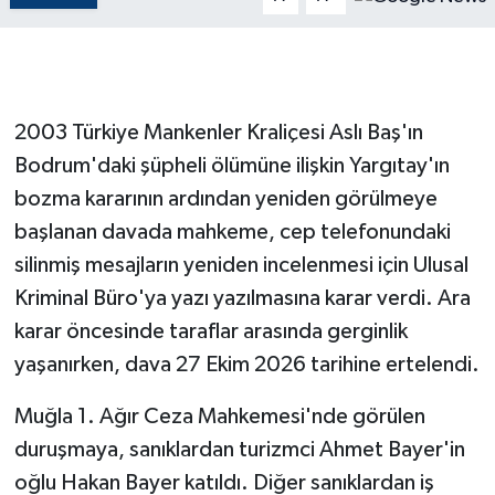
GENEL
GÜNDEM
2003 Türkiye Mankenler Kraliçesi Aslı Baş'ın
Bodrum'daki şüpheli ölümüne ilişkin Yargıtay'ın
Güvenlik
bozma kararının ardından yeniden görülmeye
HABERDE İNSAN
başlanan davada mahkeme, cep telefonundaki
silinmiş mesajların yeniden incelenmesi için Ulusal
İNSAN
Kriminal Büro'ya yazı yazılmasına karar verdi. Ara
karar öncesinde taraflar arasında gerginlik
İş Dünyası
yaşanırken, dava 27 Ekim 2026 tarihine ertelendi.
Jandarma
Muğla 1. Ağır Ceza Mahkemesi'nde görülen
Kadın
duruşmaya, sanıklardan turizmci Ahmet Bayer'in
oğlu Hakan Bayer katıldı. Diğer sanıklardan iş