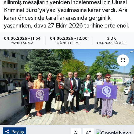
silinmiş mesajların yeniden incelenmesi için Ulusal
Kriminal Büro'ya yazı yazılmasına karar verdi. Ara
ÇEVRE
karar öncesinde taraflar arasında gerginlik
yaşanırken, dava 27 Ekim 2026 tarihine ertelendi.
Dış Haberler
04.06.2026 - 11:54
04.06.2026 - 12:00
3 DK
Dünya
YAYINLANMA
GÜNCELLEME
OKUNMA SÜRESI
EĞİTİM
EKONOMİ
English News
Finans
Flaş Haber
Paylaş
-
+
Gayrimenkul
A
A