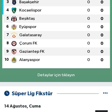
3
Başakşehir
0
0
4
Kocaelispor
0
0
5
Beşiktaş
0
0
6
Eyüpspor
0
0
7
Galatasaray
0
0
8
Çorum FK
0
0
9
Gaziantep FK
0
0
10
Alanyaspor
0
0
Detaylar için tıklayın
Süper Lig Fikstür
14 Ağustos, Cuma