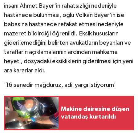
KÜLTÜR SANAT
insanı Ahmet Bayer'in rahatsızlığı nedeniyle
hastanede bulunması, oğlu Volkan Bayer'in ise
MAGAZİN
babasına hastanede refakat etmesi nedeniyle
mazeret bildirdiği öğrenildi. Eksik hususların
Otomobil
giderilemediğini belirten avukatların beyanları ve
POLİTİKA
tarafların açıklamalarının ardından mahkeme
heyeti, dosyadaki eksikliklerin giderilmesi için yeni
Sağlık
ara kararlar aldı.
SİYASET
'16 senedir mağduruz, adil yargı istiyorum'
SPOR HABERLERİ
Makine dairesine düşen
TEKNOLOJİ
vatandaş kurtarıldı
Turizm