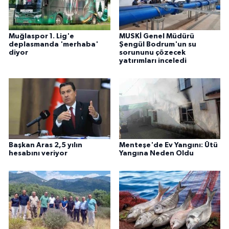
Muğlaspor 1. Lig'e
MUSKİ Genel Müdürü
deplasmanda 'merhaba'
Şengül Bodrum'un su
diyor
sorununu çözecek
yatırımları inceledi
Başkan Aras 2,5 yılın
Menteşe'de Ev Yangını: Ütü
hesabını veriyor
Yangına Neden Oldu