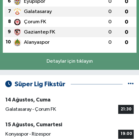
6
Eyüpspor
0
0
7
Galatasaray
0
0
8
Çorum FK
0
0
9
Gaziantep FK
0
0
10
Alanyaspor
0
0
Detaylar için tıklayın
Süper Lig Fikstür
14 Ağustos, Cuma
Galatasaray - Çorum FK
21:30
15 Ağustos, Cumartesi
Konyaspor - Rizespor
19:00