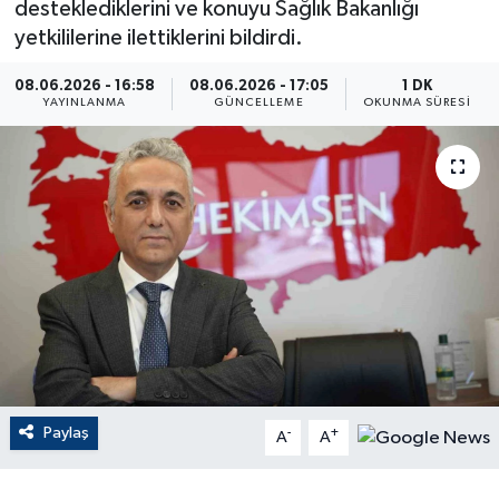
desteklediklerini ve konuyu Sağlık Bakanlığı
yetkililerine ilettiklerini bildirdi.
ÇEVRE
08.06.2026 - 16:58
08.06.2026 - 17:05
1 DK
Dış Haberler
YAYINLANMA
GÜNCELLEME
OKUNMA SÜRESI
Dünya
EĞİTİM
EKONOMİ
English News
Finans
Paylaş
-
+
Flaş Haber
A
A
Gayrimenkul