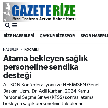
BÖLGEMİZ
Merkez Nöbetçi Eczaneler
SPOR
Merkez Hava Durumu
RİZE HABERLERİ
ÇAYKUR RİZESPOR
SPOR HABERL
Asayiş
Merkez Trafik Yoğunluk Haritası
HABERLER
KOCAELI
Rize Jandarma Komutanlığı
Süper Lig Puan Durumu ve Fikstür
Atama bekleyen sağlık
personeline sendika
Bilim Teknoloji
Tüm Manşetler
desteği
Bölge
Son Dakika Haberleri
AL-KON Konfederasyonu ve HEKİMSEN Genel
Başkanı Uzm. Dr. Adil Kurban, 2024 Kamu
Advertising news
Haber Arşivi
Personel Seçme Sınavı (KPSS) sonrası atama
bekleyen sağlık personelinin taleplerini
Canlı Maç