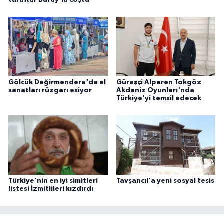
taraftar Buray'la coştu
Gölcük Değirmendere'de el
Güreşçi Alperen Tokgöz
sanatları rüzgarı esiyor
Akdeniz Oyunları'nda
Türkiye'yi temsil edecek
Türkiye'nin en iyi simitleri
Tavşancıl'a yeni sosyal tesis
listesi İzmitlileri kızdırdı