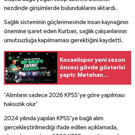
KÜLTÜR SANAT
nezdinde girişimlerde bulunduklarını aktardı.
MAGAZİN
Sağlık sisteminin güçlenmesinde insan kaynağının
önemine işaret eden Kurban, sağlık çalışanlarının
Otomobil
umutsuzluğa kapılmaması gerektiğini kaydetti.
POLİTİKA
Kocaelispor yeni sezon
Sağlık
öncesi gövde gösterisi
yaptı: Metehan
SİYASET
tanıtıldı, taraftar
Buray'la coştu
SPOR HABERLERİ
'Alımların sadece 2026 KPSS'ye göre yapılması
haksızlık olur'
TEKNOLOJİ
2024 yılında yapılan KPSS'ye bağlı alım
Turizm
gerçekleştirilmediği ifade edilen açıklamada,