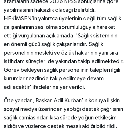
atamaların sadece 2026 KPSS sonuçlarına göre
ÜLKE GÜNDEMİ
yapılmasının haksızlık olacağı belirtildi.
HEKİMSEN'in yalnızca üyelerinin değil tüm sağlık
YAŞAM
çalışanlarının sesi olma sorumluluğuyla hareket
YEREL
ettiği vurgulanan açıklamada, 'Sağlık sisteminin
en önemli gücü sağlık çalışanlarıdır. Sağlık
Yerel Haberler
personelinin mesleki ve özlük haklarının yanı sıra
istihdam süreçleri de yakından takip edilmektedir.
Görev bekleyen sağlık personelinin talepleri ilgili
kurumlar nezdinde takip edilmeye devam
edilecektir' ifadelerine yer verildi.
Öte yandan, Başkan Adil Kurban'ın konuya ilişkin
sosyal medya üzerinden yaptığı destek çağrısının
sağlık camiasından kısa sürede yoğun etkileşim
aldığı ve yüzlerce destek mesajı aldığı bildirildi.