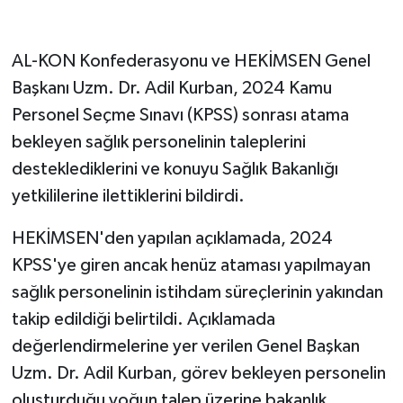
GENEL
AL-KON Konfederasyonu ve HEKİMSEN Genel
Başkanı Uzm. Dr. Adil Kurban, 2024 Kamu
GÜNDEM
Personel Seçme Sınavı (KPSS) sonrası atama
Güvenlik
bekleyen sağlık personelinin taleplerini
desteklediklerini ve konuyu Sağlık Bakanlığı
HABERDE İNSAN
yetkililerine ilettiklerini bildirdi.
İNSAN
HEKİMSEN'den yapılan açıklamada, 2024
KPSS'ye giren ancak henüz ataması yapılmayan
İş Dünyası
sağlık personelinin istihdam süreçlerinin yakından
Jandarma
takip edildiği belirtildi. Açıklamada
değerlendirmelerine yer verilen Genel Başkan
Kadın
Uzm. Dr. Adil Kurban, görev bekleyen personelin
oluşturduğu yoğun talep üzerine bakanlık