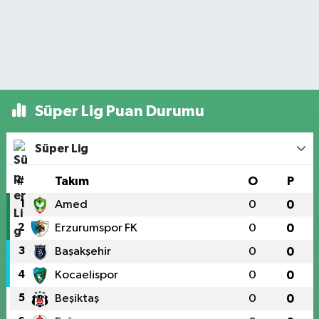
Süper Lig Puan Durumu
Süper Lig
#
Takım
O
P
1
Amed
0
0
2
Erzurumspor FK
0
0
3
Başakşehir
0
0
4
Kocaelispor
0
0
5
Beşiktaş
0
0