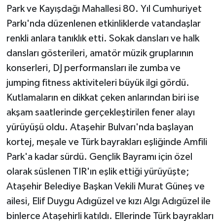
KÜLTÜR SANAT
Park ve Kayışdağı Mahallesi 80. Yıl Cumhuriyet
Parkı'nda düzenlenen etkinliklerde vatandaşlar
MAGAZİN
renkli anlara tanıklık etti. Sokak dansları ve halk
dansları gösterileri, amatör müzik gruplarının
Otomobil
konserleri, DJ performansları ile zumba ve
POLİTİKA
jumping fitness aktiviteleri büyük ilgi gördü.
Kutlamaların en dikkat çeken anlarından biri ise
Sağlık
akşam saatlerinde gerçekleştirilen fener alayı
yürüyüşü oldu. Ataşehir Bulvarı'nda başlayan
SİYASET
kortej, meşale ve Türk bayrakları eşliğinde Amfili
SPOR HABERLERİ
Park'a kadar sürdü. Gençlik Bayramı için özel
olarak süslenen TIR'ın eşlik ettiği yürüyüşte;
TEKNOLOJİ
Ataşehir Belediye Başkan Vekili Murat Güneş ve
ailesi, Elif Duygu Adıgüzel ve kızı Algı Adıgüzel ile
Turizm
binlerce Ataşehirli katıldı. Ellerinde Türk bayrakları