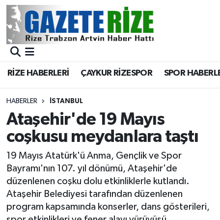
BÖLGEMİZ
Merkez Nöbetçi Eczaneler
SPOR
Merkez Hava Durumu
RİZE HABERLERİ
ÇAYKUR RİZESPOR
SPOR HABERL
Asayiş
Merkez Trafik Yoğunluk Haritası
HABERLER
İSTANBUL
Rize Jandarma Komutanlığı
Süper Lig Puan Durumu ve Fikstür
Ataşehir'de 19 Mayıs
coşkusu meydanlara taştı
Bilim Teknoloji
Tüm Manşetler
19 Mayıs Atatürk'ü Anma, Gençlik ve Spor
Bölge
Son Dakika Haberleri
Bayramı'nın 107. yıl dönümü, Ataşehir'de
düzenlenen coşku dolu etkinliklerle kutlandı.
Advertising news
Haber Arşivi
Ataşehir Belediyesi tarafından düzenlenen
program kapsamında konserler, dans gösterileri,
Canlı Maç
spor etkinlikleri ve fener alayı yürüyüşü