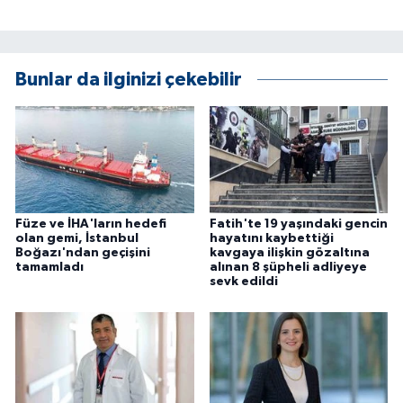
Bunlar da ilginizi çekebilir
Füze ve İHA'ların hedefi
Fatih'te 19 yaşındaki gencin
olan gemi, İstanbul
hayatını kaybettiği
Boğazı'ndan geçişini
kavgaya ilişkin gözaltına
tamamladı
alınan 8 şüpheli adliyeye
sevk edildi