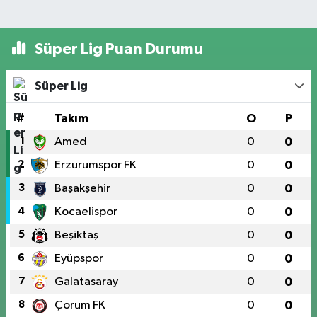
Süper Lig Puan Durumu
Süper Lig
#
Takım
O
P
1
Amed
0
0
2
Erzurumspor FK
0
0
3
Başakşehir
0
0
4
Kocaelispor
0
0
5
Beşiktaş
0
0
6
Eyüpspor
0
0
7
Galatasaray
0
0
8
Çorum FK
0
0