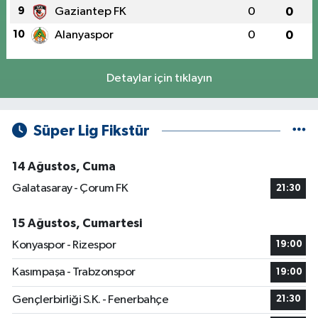
9
Gaziantep FK
0
0
10
Alanyaspor
0
0
Detaylar için tıklayın
Süper Lig Fikstür
14 Ağustos, Cuma
Galatasaray - Çorum FK
21:30
15 Ağustos, Cumartesi
Konyaspor - Rizespor
19:00
Kasımpaşa - Trabzonspor
19:00
Gençlerbirliği S.K. - Fenerbahçe
21:30