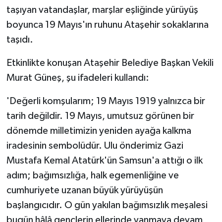
ÜLKE GÜNDEMİ
taşıyan vatandaşlar, marşlar eşliğinde yürüyüş
boyunca 19 Mayıs'ın ruhunu Ataşehir sokaklarına
YAŞAM
taşıdı.
YEREL
Etkinlikte konuşan Ataşehir Belediye Başkan Vekili
Murat Güneş, şu ifadeleri kullandı:
Yerel Haberler
'Değerli komşularım; 19 Mayıs 1919 yalnızca bir
tarih değildir. 19 Mayıs, umutsuz görünen bir
dönemde milletimizin yeniden ayağa kalkma
iradesinin sembolüdür. Ulu önderimiz Gazi
Mustafa Kemal Atatürk'ün Samsun'a attığı o ilk
adım; bağımsızlığa, halk egemenliğine ve
cumhuriyete uzanan büyük yürüyüşün
başlangıcıdır. O gün yakılan bağımsızlık meşalesi
bugün hâlâ gençlerin ellerinde yanmaya devam