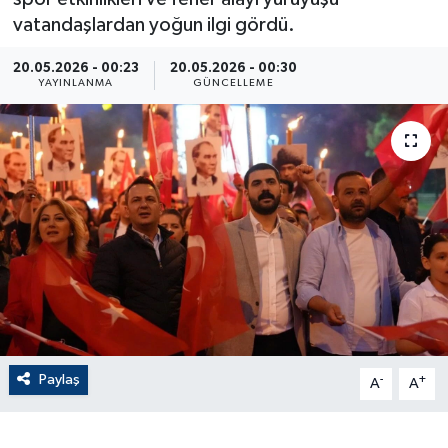
vatandaşlardan yoğun ilgi gördü.
ÇEVRE
20.05.2026 - 00:23
20.05.2026 - 00:30
YAYINLANMA
GÜNCELLEME
Dış Haberler
Dünya
EĞİTİM
EKONOMİ
English News
Finans
Paylaş
-
+
A
A
Flaş Haber
Gayrimenkul