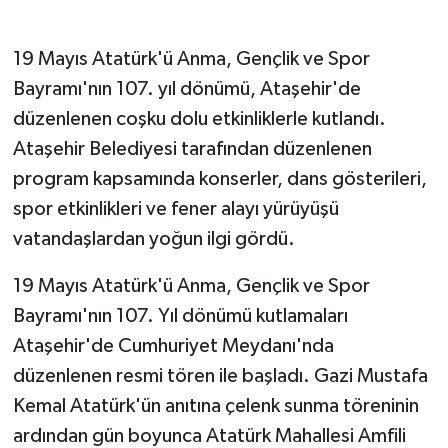
GENEL
19 Mayıs Atatürk'ü Anma, Gençlik ve Spor
Bayramı'nın 107. yıl dönümü, Ataşehir'de
GÜNDEM
düzenlenen coşku dolu etkinliklerle kutlandı.
Ataşehir Belediyesi tarafından düzenlenen
Güvenlik
program kapsamında konserler, dans gösterileri,
HABERDE İNSAN
spor etkinlikleri ve fener alayı yürüyüşü
vatandaşlardan yoğun ilgi gördü.
İNSAN
19 Mayıs Atatürk'ü Anma, Gençlik ve Spor
İş Dünyası
Bayramı'nın 107. Yıl dönümü kutlamaları
Ataşehir'de Cumhuriyet Meydanı'nda
Jandarma
düzenlenen resmi tören ile başladı. Gazi Mustafa
Kadın
Kemal Atatürk'ün anıtına çelenk sunma töreninin
ardından gün boyunca Atatürk Mahallesi Amfili