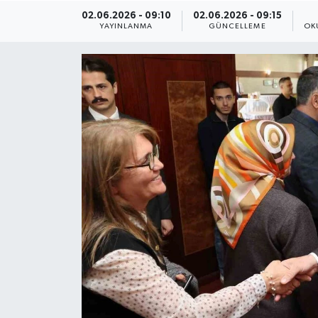
02.06.2026 - 09:10
02.06.2026 - 09:15
ÇEVRE
YAYINLANMA
GÜNCELLEME
OK
Dış Haberler
Dünya
EĞİTİM
EKONOMİ
English News
Finans
Flaş Haber
Gayrimenkul