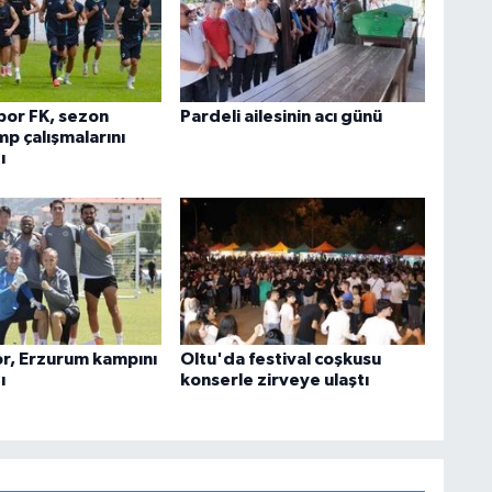
or FK, sezon
Pardeli ailesinin acı günü
p çalışmalarını
ı
r, Erzurum kampını
Oltu'da festival coşkusu
ı
konserle zirveye ulaştı