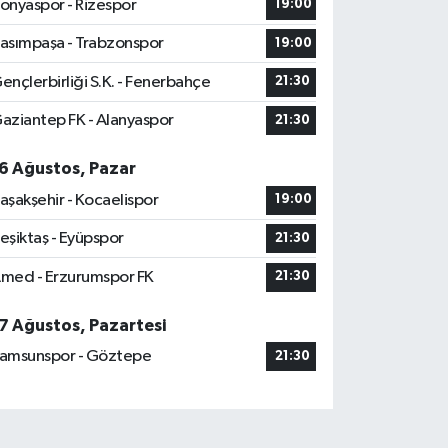
onyaspor - Rizespor
19:00
asımpaşa - Trabzonspor
19:00
ençlerbirliği S.K. - Fenerbahçe
21:30
aziantep FK - Alanyaspor
21:30
6 Ağustos, Pazar
aşakşehir - Kocaelispor
19:00
eşiktaş - Eyüpspor
21:30
med - Erzurumspor FK
21:30
7 Ağustos, Pazartesi
amsunspor - Göztepe
21:30