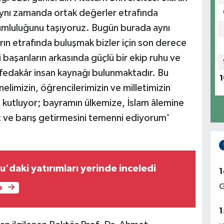
aynı zamanda ortak değerler etrafında
rumluluğunu taşıyoruz. Bugün burada aynı
arın etrafında buluşmak bizler için son derece
 başarıların arkasında güçlü bir ekip ruhu ve
fedakâr insan kaynağı bulunmaktadır. Bu
1
elimizin, öğrencilerimizin ve milletimizin
e kutluyor; bayramın ülkemize, İslam âlemine
et ve barış getirmesini temenni ediyorum'
tu'daki yatırımları yerinde inceledi
1
G
e
1