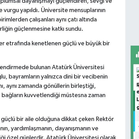
plumsal dayanışmayı güçlendiren, sevgi ve
e vurgu yapıldı. Üniversite mensuplarının
rimlerden çalışanları aynı çatı altında
erliğin güçlenmesine katkı sundu.
r etrafında kenetlenen güçlü ve büyük bir
lendirmede bulunan Atatürk Üniversitesi
, bayramların yalnızca dini bir vecibenin
nı, aynı zamanda gönüllerin birleştiği,
al bağların kuvvetlendiği müstesna zaman
e güçlü bir aile olduğuna dikkat çeken Rektör
nın, yardımlaşmanın, dayanışmanın ve
ği özel günlerdir. Atatürk Üniversitesi olarak