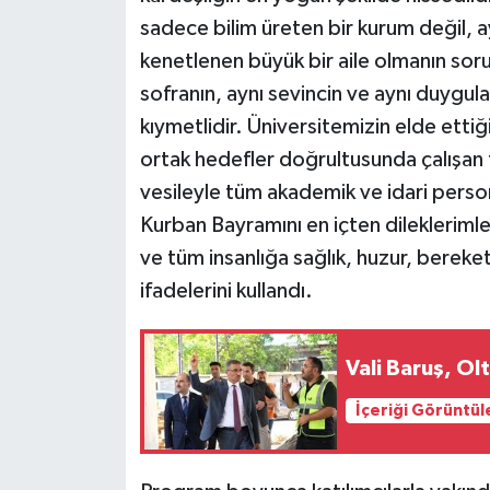
ÜLKE GÜNDEMİ
sadece bilim üreten bir kurum değil, 
kenetlenen büyük bir aile olmanın so
YAŞAM
sofranın, aynı sevincin ve aynı duygul
kıymetlidir. Üniversitemizin elde ettiği
YEREL
ortak hedefler doğrultusunda çalışan 
Yerel Haberler
vesileyle tüm akademik ve idari person
Kurban Bayramını en içten dilekleriml
ve tüm insanlığa sağlık, huzur, berek
ifadelerini kullandı.
Vali Baruş, Ol
İçeriği Görüntül