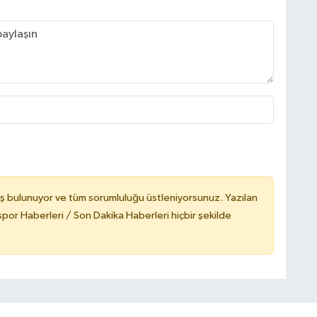
ş bulunuyor ve tüm sorumluluğu üstleniyorsunuz. Yazılan
or Haberleri / Son Dakika Haberleri hiçbir şekilde