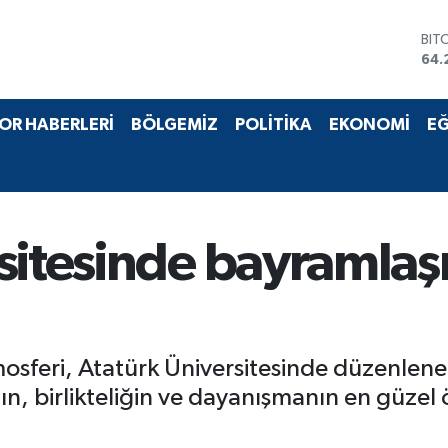
DO
47,
EU
55,
STE
OR HABERLERİ
BÖLGEMİZ
POLİTİKA
EKONOMİ
EĞ
64,
GRA
651
BİS
13.
BIT
rsitesinde bayramla
64.
sferi, Atatürk Üniversitesinde düzenlen
n, birlikteliğin ve dayanışmanın en güzel