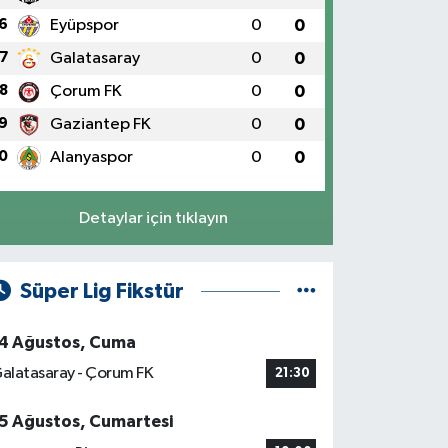
6
Eyüpspor
0
0
7
Galatasaray
0
0
8
Çorum FK
0
0
9
Gaziantep FK
0
0
0
Alanyaspor
0
0
Detaylar için tıklayın
Süper Lig Fikstür
4 Ağustos, Cuma
alatasaray - Çorum FK
21:30
5 Ağustos, Cumartesi