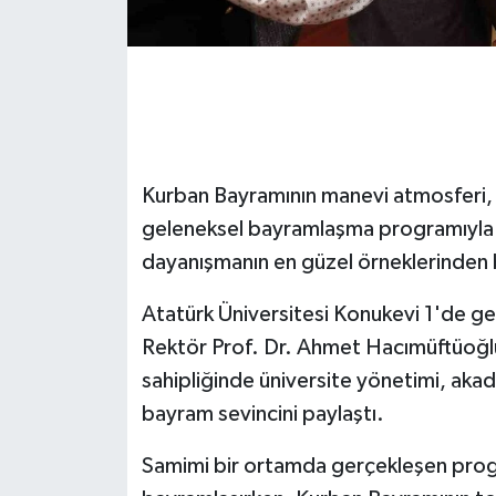
GENEL
GÜNDEM
Güvenlik
Kurban Bayramının manevi atmosferi,
HABERDE İNSAN
geleneksel bayramlaşma programıyla bi
dayanışmanın en güzel örneklerinden 
İNSAN
Atatürk Üniversitesi Konukevi 1'de g
İş Dünyası
Rektör Prof. Dr. Ahmet Hacımüftüoğlu 
sahipliğinde üniversite yönetimi, akad
Jandarma
bayram sevincini paylaştı.
Kadın
Samimi bir ortamda gerçekleşen progra