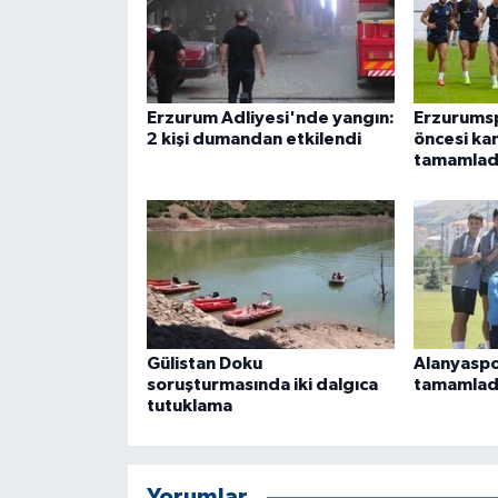
Erzurum Adliyesi'nde yangın:
Erzurumsp
2 kişi dumandan etkilendi
öncesi kam
tamamlad
Gülistan Doku
Alanyaspo
soruşturmasında iki dalgıca
tamamlad
tutuklama
Yorumlar