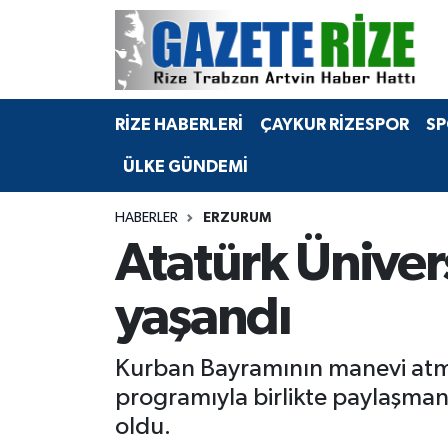
BÖLGEMİZ
Merkez Nöbetçi Eczaneler
RİZE HABERLERİ
ÇAYKUR RİZESPOR
SP
SPOR
Merkez Hava Durumu
ÜLKE GÜNDEMİ
Asayiş
Merkez Trafik Yoğunluk Haritası
HABERLER
ERZURUM
Rize Jandarma Komutanlığı
Süper Lig Puan Durumu ve Fikstür
Atatürk Ünive
Bilim Teknoloji
Tüm Manşetler
yaşandı
Bölge
Son Dakika Haberleri
Kurban Bayramının manevi atmo
Advertising news
Haber Arşivi
programıyla birlikte paylaşmanı
oldu.
Canlı Maç