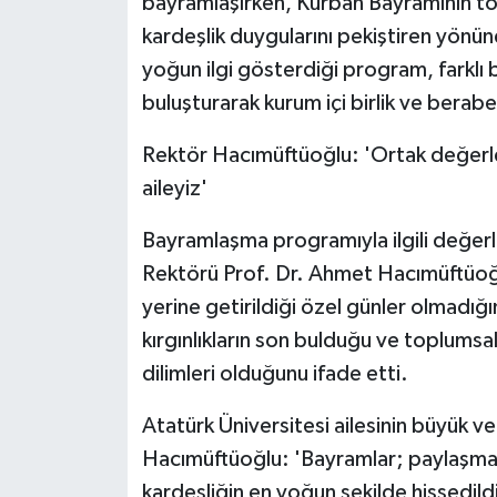
bayramlaşırken, Kurban Bayramının to
KÜLTÜR SANAT
kardeşlik duygularını pekiştiren yönün
MAGAZİN
yoğun ilgi gösterdiği program, farklı bi
buluşturarak kurum içi birlik ve berab
Otomobil
Rektör Hacımüftüoğlu: 'Ortak değerle
POLİTİKA
aileyiz'
Sağlık
Bayramlaşma programıyla ilgili değer
Rektörü Prof. Dr. Ahmet Hacımüftüoğlu
SİYASET
yerine getirildiği özel günler olmadığı
kırgınlıkların son bulduğu ve toplums
SPOR HABERLERİ
dilimleri olduğunu ifade etti.
TEKNOLOJİ
Atatürk Üniversitesi ailesinin büyük v
Hacımüftüoğlu: 'Bayramlar; paylaşma
Turizm
kardeşliğin en yoğun şekilde hissedildi