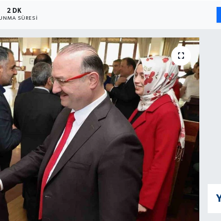
2 DK
UNMA SÜRESI
Y