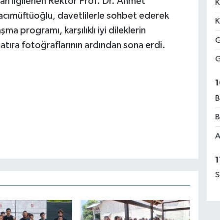
an ilgilenen Rektör Prof. Dr. Ahmet
K
acımüftüoğlu, davetlilerle sohbet ederek
K
 programı, karşılıklı iyi dileklerin
G
atıra fotoğraflarının ardından sona erdi.
G
1
B
B
A
1
S