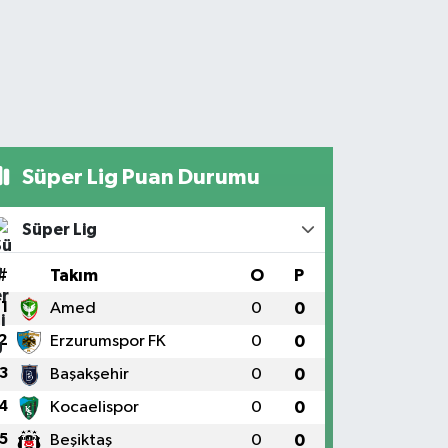
Süper Lig Puan Durumu
Süper Lig
#
Takım
O
P
1
Amed
0
0
2
Erzurumspor FK
0
0
3
Başakşehir
0
0
4
Kocaelispor
0
0
5
Beşiktaş
0
0