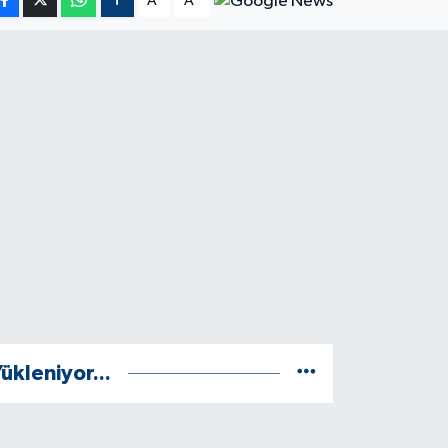
A
A
ükleniyor...