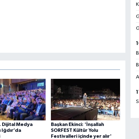
K
G
G
1
B
B
A
1
S
 Dijital Medya
Başkan Ekinci: 'İnşallah
ı Iğdır’da
SORFEST Kültür Yolu
i
Festivalleri içinde yer alır'