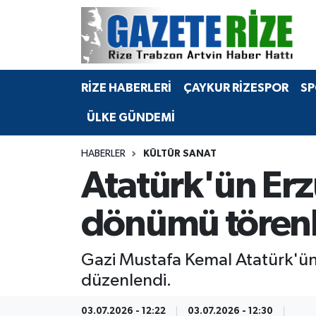
BÖLGEMİZ
Merkez Nöbetçi Eczaneler
RİZE HABERLERİ
ÇAYKUR RİZESPOR
SP
SPOR
Merkez Hava Durumu
ÜLKE GÜNDEMİ
Asayiş
Merkez Trafik Yoğunluk Haritası
HABERLER
KÜLTÜR SANAT
Rize Jandarma Komutanlığı
Süper Lig Puan Durumu ve Fikstür
Atatürk'ün Erzu
Bilim Teknoloji
Tüm Manşetler
dönümü törenl
Bölge
Son Dakika Haberleri
Gazi Mustafa Kemal Atatürk'ün 
Advertising news
Haber Arşivi
düzenlendi.
Canlı Maç
03.07.2026 - 12:22
03.07.2026 - 12:30