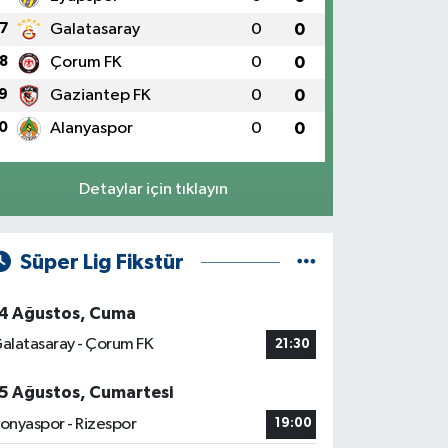
7
Galatasaray
0
0
8
Çorum FK
0
0
9
Gaziantep FK
0
0
0
Alanyaspor
0
0
Detaylar için tıklayın
Süper Lig Fikstür
4 Ağustos, Cuma
alatasaray - Çorum FK
21:30
5 Ağustos, Cumartesi
onyaspor - Rizespor
19:00