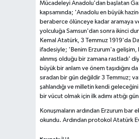
Mücadeleyi Anadolu'dan başlatan Gazi
ÜLKE GÜNDEMİ
kapsamında; 'Anadolu en büyük hazined
YAŞAM
beraberce ölünceye kadar aramaya ve 
yolculuğa Samsun'dan sonra ikinci du
YEREL
Kemal Atatürk, 3 Temmuz 1919'da Dada
ifadesiyle; 'Benim Erzurum'a gelişim, 
Yerel Haberler
alınmış olduğu bir zamana rastladı' di
büyük bir anlam ve önem taşıdığını d
sıradan bir gün değildir 3 Temmuz; vat
şahlandığı ve milletin kendi geleceğini 
bir vücut olmak için ilk adımı attığı gü
Konuşmaların ardından Erzurum bar ekib
okundu. Ardından protokol Atatürk Evi