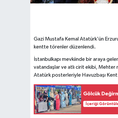
GENEL
GÜNDEM
Gazi Mustafa Kemal Atatürk'ün Erzurum
Güvenlik
kentte törenler düzenlendi.
HABERDE İNSAN
İstanbulkapı mevkiinde bir araya gelen 
İNSAN
vatandaşlar ve atlı cirit ekibi, Mehter 
Atatürk posterleriyle Havuzbaşı Ken
İş Dünyası
Jandarma
Gölcük Değirm
İçeriği Görüntül
Kadın