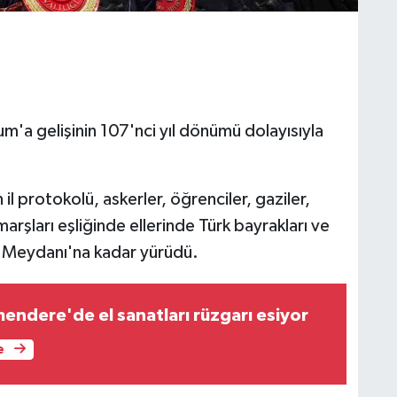
'a gelişinin 107'nci yıl dönümü dolayısıyla
il protokolü, askerler, öğrenciler, gaziler,
marşları eşliğinde ellerinde Türk bayrakları ve
t Meydanı'na kadar yürüdü.
endere'de el sanatları rüzgarı esiyor
e