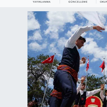
YAYINLANMA
GÜNCELLEME
OKUN
ÇEVRE
Dış Haberler
Dünya
EĞİTİM
EKONOMİ
English News
Finans
Flaş Haber
Gayrimenkul