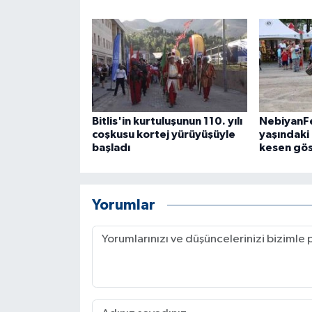
Bitlis'in kurtuluşunun 110. yılı
NebiyanFe
coşkusu kortej yürüyüşüyle
yaşındaki
başladı
kesen gös
Yorumlar