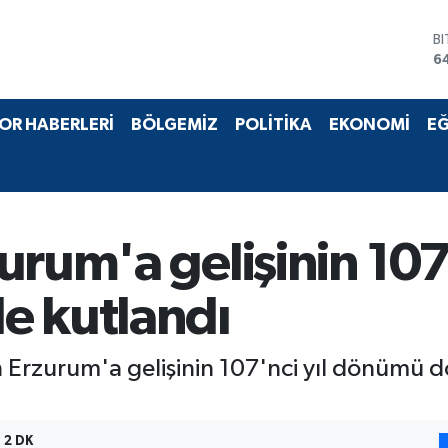
B
6
D
4
E
5
OR HABERLERİ
BÖLGEMİZ
POLİTİKA
EKONOMİ
EĞ
S
6
G
6
B
1
rum'a gelişinin 107'
e kutlandı
Erzurum'a gelişinin 107'nci yıl dönümü dol
2 DK