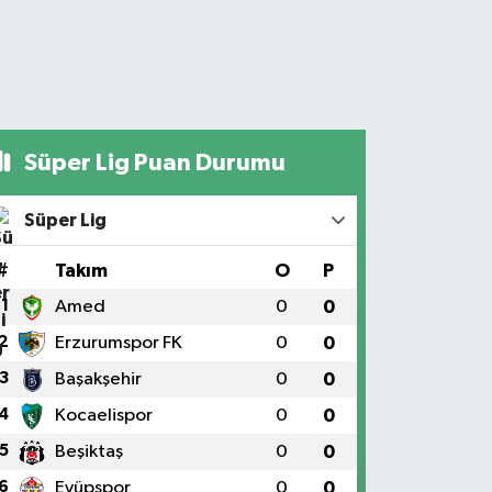
Süper Lig Puan Durumu
Süper Lig
#
Takım
O
P
1
Amed
0
0
2
Erzurumspor FK
0
0
3
Başakşehir
0
0
4
Kocaelispor
0
0
5
Beşiktaş
0
0
6
Eyüpspor
0
0