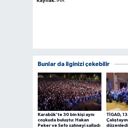
Kaynak:
İHA
Bunlar da ilginizi çekebilir
Karabük'te 30 bin kişi aynı
TİGAD, 13.
coşkuda buluştu: Hakan
Çalıştayın
Peker ve Sefo sahneyi salladı
düzenled