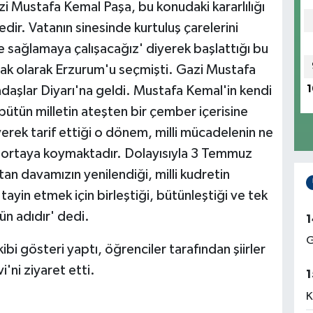
 Mustafa Kemal Paşa, bu konudaki kararlılığı
ir. Vatanın sinesinde kurtuluş çarelerini
sağlamaya çalışacağız' diyerek başlattığı bu
rak olarak Erzurum'u seçmişti. Gazi Mustafa
1
şlar Diyarı'na geldi. Mustafa Kemal'in kendi
bütün milletin ateşten bir çember içerisine
yerek tarif ettiği o dönem, milli mücadelenin ne
a ortaya koymaktadır. Dolayısıyla 3 Temmuz
an davamızın yenilendiği, milli kudretin
tayin etmek için birleştiği, bütünleştiği ve tek
nün adıdır' dedi.
1
G
i gösteri yaptı, öğrenciler tarafından şiirler
'ni ziyaret etti.
1
K