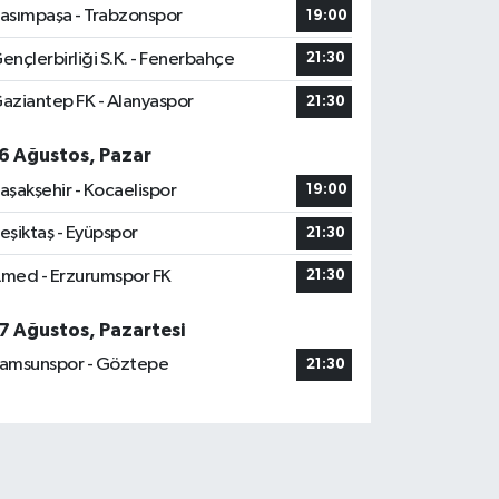
asımpaşa - Trabzonspor
19:00
ençlerbirliği S.K. - Fenerbahçe
21:30
aziantep FK - Alanyaspor
21:30
6 Ağustos, Pazar
aşakşehir - Kocaelispor
19:00
eşiktaş - Eyüpspor
21:30
med - Erzurumspor FK
21:30
7 Ağustos, Pazartesi
amsunspor - Göztepe
21:30