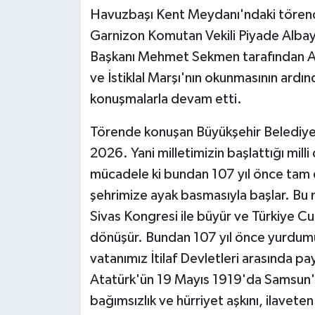
KÜLTÜR SANAT
Havuzbaşı Kent Meydanı'ndaki törende
Garnizon Komutan Vekili Piyade Albay
MAGAZİN
Başkanı Mehmet Sekmen tarafından Ata
Otomobil
ve İstiklal Marşı'nın okunmasının ard
konuşmalarla devam etti.
POLİTİKA
Törende konuşan Büyükşehir Beledi
Sağlık
2026. Yani milletimizin başlattığı mill
mücadele ki bundan 107 yıl önce tam
SİYASET
şehrimize ayak basmasıyla başlar. Bu 
Sivas Kongresi ile büyür ve Türkiye Cum
SPOR HABERLERİ
dönüşür. Bundan 107 yıl önce yurdumu
TEKNOLOJİ
vatanımız İtilaf Devletleri arasında 
Atatürk'ün 19 Mayıs 1919'da Samsun'a 
Turizm
bağımsızlık ve hürriyet aşkını, ilaveten