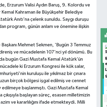
, Erzurum Valisi Aydın Baruş, 9. Kolordu ve
 Kemal Kahraman ile Büyükşehir Belediye
türk Anıtı'na çelenk sunuldu. Saygı duruşu
ından program, günün anlam ve önemine ilişkin
ye Başkanı Mehmet Sekmen, 'Bugün 3 Temmuz
i direniş ve mücadelenin 107'nci yıl dönümü. Bu
 da bugün Gazi Mustafa Kemal Atatürk'ün
mücadele ki Erzurum Kongresi ile kök salar,
huriyeti'nin kuruluşu ile yıkılmaz bir çınara
zun birçok bölgesi işgal edilmiş ve cennet
pay edilmeye başlanmıştı. Gazi Mustafa Kemal
çıkışıyla başlayan süreç, esasen milletimizin
 azim ve kararlılığını ifade etmekteydi. Milli