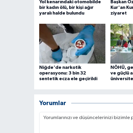
Yol kenarındaki otomobilde
Başkan Ö
bir kadın ölü, bir kişi ağır
Kur'an Ku
yaralı halde bulundu
ziyaret
Niğde'de narkotik
NÖHÜ, gel
operasyonu: 3 bin 32
ve güçlü a
sentetik ecza ele geçirildi
üniversite
Yorumlar