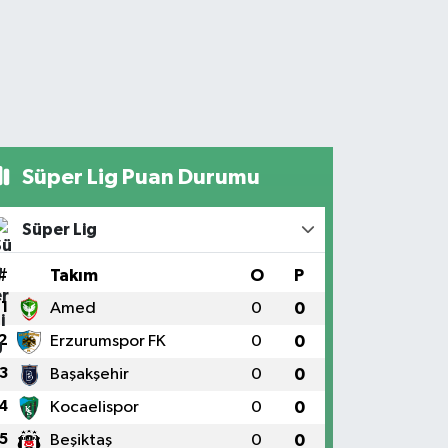
Süper Lig Puan Durumu
Süper Lig
#
Takım
O
P
1
Amed
0
0
2
Erzurumspor FK
0
0
3
Başakşehir
0
0
4
Kocaelispor
0
0
5
Beşiktaş
0
0