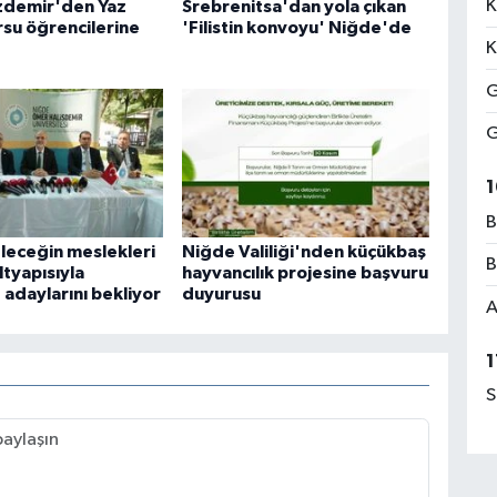
K
zdemir'den Yaz
Srebrenitsa'dan yola çıkan
rsu öğrencilerine
'Filistin konvoyu' Niğde'de
K
G
G
1
B
eceğin meslekleri
Niğde Valiliği'nden küçükbaş
B
ltyapısıyla
hayvancılık projesine başvuru
 adaylarını bekliyor
duyurusu
A
1
S