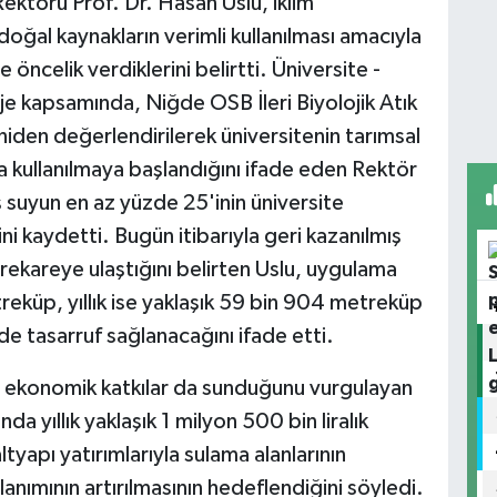
ktörü Prof. Dr. Hasan Uslu, iklim
e doğal kaynakların verimli kullanılması amacıyla
 öncelik verdiklerini belirtti. Üniversite -
roje kapsamında, Niğde OSB İleri Biyolojik Atık
eniden değerlendirilerek üniversitenin tarımsal
a kullanılmaya başlandığını ifade eden Rektör
 suyun en az yüzde 25'inin üniversite
ni kaydetti. Bugün itibarıyla geri kazanılmış
rekareye ulaştığını belirten Uslu, uygulama
reküp, yıllık ise yaklaşık 59 bin 904 metreküp
de tasarruf sağlanacağını ifade etti.
ıra ekonomik katkılar da sunduğunu vurgulayan
da yıllık yaklaşık 1 milyon 500 bin liralık
tyapı yatırımlarıyla sulama alanlarının
lanımının artırılmasının hedeflendiğini söyledi.