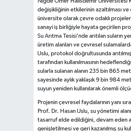
Niğde Ömer Halisdemir Üniversitesi Re
KÜLTÜR SANAT
değişikliğinin etkilerinin azaltılması v
MAGAZİN
üniversite olarak çevre odaklı projelere
sanayi iş birliğiyle hayata geçirilen p
Otomobil
Su Arıtma Tesisi'nde arıtılan suların y
üretim alanları ve çevresel sulamalard
POLİTİKA
Uslu, protokol doğrultusunda arıtılmış
Sağlık
tarafından kullanılmasının hedeflendiği
sularla sulanan alanın 235 bin 865 met
SİYASET
sayesinde aylık yaklaşık 9 bin 984 met
suyun yeniden kullanılarak önemli ölçü
SPOR HABERLERİ
Projenin çevresel faydalarının yanı s
TEKNOLOJİ
Prof. Dr. Hasan Uslu, su yönetimi alanın
tasarruf elde edildiğini, devam eden al
Turizm
genişletilmesi ve geri kazanılmış su kul