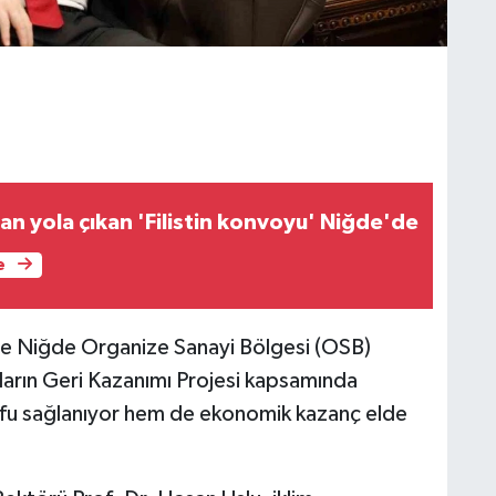
an yola çıkan 'Filistin konvoyu' Niğde'de
e
le Niğde Organize Sanayi Bölgesi (OSB)
ların Geri Kazanımı Projesi kapsamında
ufu sağlanıyor hem de ekonomik kazanç elde