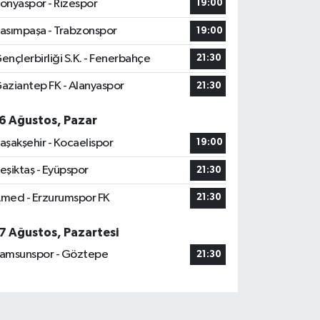
onyaspor - Rizespor
19:00
asımpaşa - Trabzonspor
19:00
ençlerbirliği S.K. - Fenerbahçe
21:30
aziantep FK - Alanyaspor
21:30
6 Ağustos, Pazar
aşakşehir - Kocaelispor
19:00
eşiktaş - Eyüpspor
21:30
med - Erzurumspor FK
21:30
7 Ağustos, Pazartesi
amsunspor - Göztepe
21:30