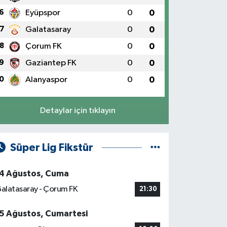
6
Eyüpspor
0
0
7
Galatasaray
0
0
8
Çorum FK
0
0
9
Gaziantep FK
0
0
0
Alanyaspor
0
0
Detaylar için tıklayın
Süper Lig Fikstür
4 Ağustos, Cuma
alatasaray - Çorum FK
21:30
5 Ağustos, Cumartesi