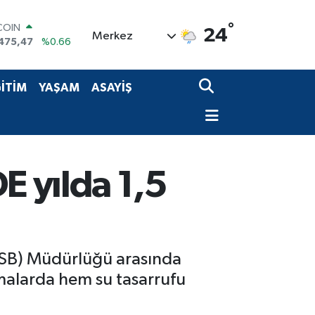
COIN
°
475,47
%0.66
24
Merkez
LAR
5971
%0.05
RO
1336
%0.18
İTİM
YAŞAM
ASAYİŞ
RLİN
,2534
%0.22
M ALTIN
8.23
%0.39
T100
703
%0
E yılda 1,5
(OSB) Müdürlüğü arasında
malarda hem su tasarrufu