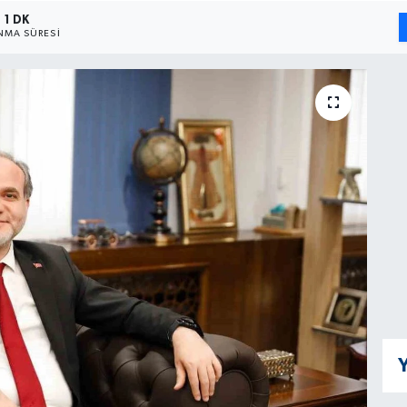
1 DK
MA SÜRESI
Y