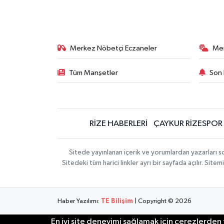
Merkez Nöbetçi Eczaneler
Me
Tüm Manşetler
Son 
RİZE HABERLERİ
ÇAYKUR RİZESPOR
Sitede yayınlanan içerik ve yorumlardan yazarları
Sitedeki tüm harici linkler ayrı bir sayfada açılır. Si
Haber Yazılımı:
TE Bilişim
| Copyright © 2026
En iyi site deneyimi sağlamak için çerezlerden f