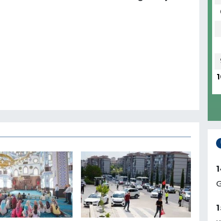
1
1
G
1