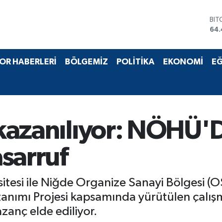
BIT
64.
DO
47,
EU
55,
OR HABERLERİ
BÖLGEMİZ
POLİTİKA
EKONOMİ
EĞ
STE
64
GRA
651
BİS
13.
 kazanılıyor: NÖHÜ'D
asarruf
itesi ile Niğde Organize Sanayi Bölgesi 
zanımı Projesi kapsamında yürütülen çalış
anç elde ediliyor.