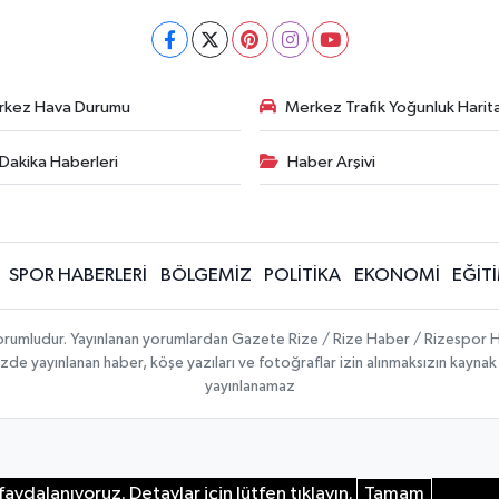
rkez Hava Durumu
Merkez Trafik Yoğunluk Harita
Dakika Haberleri
Haber Arşivi
SPOR HABERLERİ
BÖLGEMİZ
POLİTİKA
EKONOMİ
EĞİT
 sorumludur. Yayınlanan yorumlardan Gazete Rize / Rize Haber / Rizespor H
temizde yayınlanan haber, köşe yazıları ve fotoğraflar izin alınmaksızın kayn
yayınlanamaz
aydalanıyoruz. Detaylar için lütfen tıklayın.
Tamam