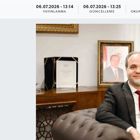
06.07.2026 - 13:14
06.07.2026 - 13:25
ÇEVRE
YAYINLANMA
GÜNCELLEME
OKUN
Dış Haberler
Dünya
EĞİTİM
EKONOMİ
English News
Finans
Flaş Haber
Gayrimenkul