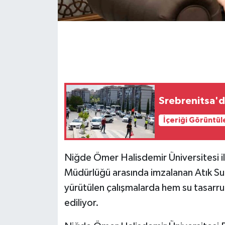
GENEL
GÜNDEM
Güvenlik
HABERDE İNSAN
Srebrenitsa'd
İçeriği Görüntül
İNSAN
İş Dünyası
Niğde Ömer Halisdemir Üniversitesi i
Müdürlüğü arasında imzalanan Atık Su
Jandarma
yürütülen çalışmalarda hem su tasarr
ediliyor.
Kadın