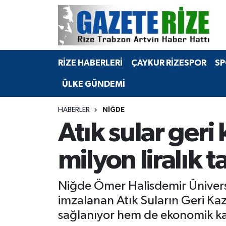
BÖLGEMİZ
Merkez Nöbetçi Eczaneler
RİZE HABERLERİ
ÇAYKUR RİZESPOR
SP
SPOR
Merkez Hava Durumu
ÜLKE GÜNDEMİ
Asayiş
Merkez Trafik Yoğunluk Haritası
HABERLER
NIĞDE
Rize Jandarma Komutanlığı
Süper Lig Puan Durumu ve Fikstür
Atık sular geri
Bilim Teknoloji
Tüm Manşetler
milyon liralık t
Bölge
Son Dakika Haberleri
Niğde Ömer Halisdemir Ünivers
Advertising news
Haber Arşivi
imzalanan Atık Suların Geri Ka
sağlanıyor hem de ekonomik kaz
Canlı Maç