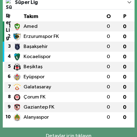
Süper Lig
#
Takım
O
P
1
Amed
0
0
2
Erzurumspor FK
0
0
3
Başakşehir
0
0
4
Kocaelispor
0
0
5
Beşiktaş
0
0
6
Eyüpspor
0
0
7
Galatasaray
0
0
8
Çorum FK
0
0
9
Gaziantep FK
0
0
10
Alanyaspor
0
0
Detaylar için tıklayın