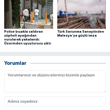
Polise bıçakla saldıran
Türk Savunma Sanayiinden
şüpheli ayağından
Malezya'ya güçlü imza
vurularak yakalandı:
Üzerinden uyuşturucu çıktı
Yorumlar