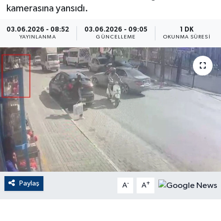
kamerasına yansıdı.
ÇEVRE
03.06.2026 - 08:52
03.06.2026 - 09:05
1 DK
YAYINLANMA
GÜNCELLEME
OKUNMA SÜRESI
Dış Haberler
Dünya
EĞİTİM
EKONOMİ
English News
Finans
Paylaş
-
+
A
A
Flaş Haber
Gayrimenkul