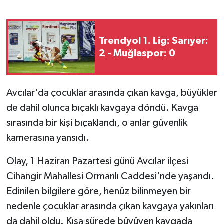
GENEL
Trendyol 1. Lig: Sarıyer:
GÜNDEM
2 - Muğlaspor: 0
Güvenlik
Avcılar'da çocuklar arasında çıkan kavga, büyükler
HABERDE İNSAN
de dahil olunca bıçaklı kavgaya döndü. Kavga
sırasında bir kişi bıçaklandı, o anlar güvenlik
İNSAN
kamerasına yansıdı.
İş Dünyası
Olay, 1 Haziran Pazartesi günü Avcılar ilçesi
Cihangir Mahallesi Ormanlı Caddesi'nde yaşandı.
Jandarma
Edinilen bilgilere göre, henüz bilinmeyen bir
Kadın
nedenle çocuklar arasında çıkan kavgaya yakınları
da dahil oldu. Kısa sürede büyüyen kavgada