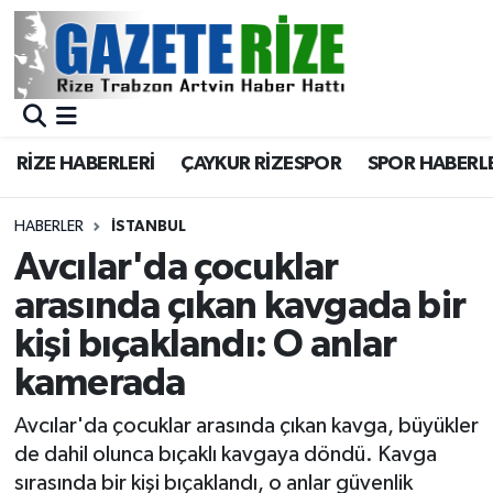
BÖLGEMİZ
Merkez Nöbetçi Eczaneler
SPOR
Merkez Hava Durumu
RİZE HABERLERİ
ÇAYKUR RİZESPOR
SPOR HABERL
Asayiş
Merkez Trafik Yoğunluk Haritası
HABERLER
İSTANBUL
Rize Jandarma Komutanlığı
Süper Lig Puan Durumu ve Fikstür
Avcılar'da çocuklar
arasında çıkan kavgada bir
Bilim Teknoloji
Tüm Manşetler
kişi bıçaklandı: O anlar
Bölge
Son Dakika Haberleri
kamerada
Advertising news
Haber Arşivi
Avcılar'da çocuklar arasında çıkan kavga, büyükler
de dahil olunca bıçaklı kavgaya döndü. Kavga
Canlı Maç
sırasında bir kişi bıçaklandı, o anlar güvenlik