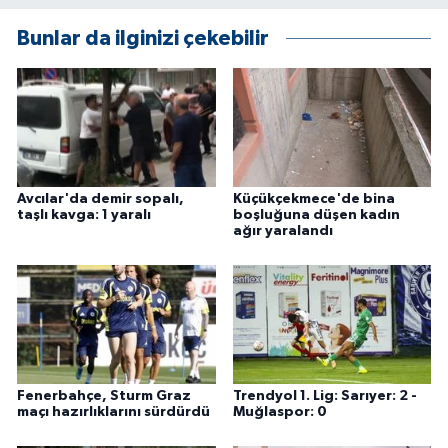
Bunlar da ilginizi çekebilir
Avcılar'da demir sopalı,
Küçükçekmece'de bina
taşlı kavga: 1 yaralı
boşluğuna düşen kadın
ağır yaralandı
Fenerbahçe, Sturm Graz
Trendyol 1. Lig: Sarıyer: 2 -
maçı hazırlıklarını sürdürdü
Muğlaspor: 0