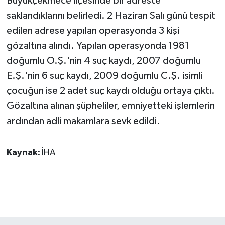
Büyükçekmece ilçesinde bir adreste
ÜLKE GÜNDEMİ
saklandıklarını belirledi. 2 Haziran Salı günü tespit
edilen adrese yapılan operasyonda 3 kişi
YAŞAM
gözaltına alındı. Yapılan operasyonda 1981
doğumlu O.Ş.'nin 4 suç kaydı, 2007 doğumlu
YEREL
E.Ş.'nin 6 suç kaydı, 2009 doğumlu C.Ş. isimli
Yerel Haberler
çocuğun ise 2 adet suç kaydı olduğu ortaya çıktı.
Gözaltına alınan şüpheliler, emniyetteki işlemlerin
ardından adli makamlara sevk edildi.
Kaynak:
İHA