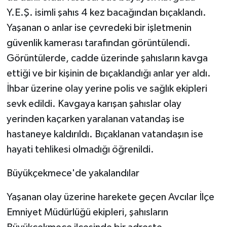
KÜLTÜR SANAT
Y.E.Ş. isimli şahıs 4 kez bacağından bıçaklandı.
Yaşanan o anlar ise çevredeki bir işletmenin
MAGAZİN
güvenlik kamerası tarafından görüntülendi.
Otomobil
Görüntülerde, cadde üzerinde şahısların kavga
ettiği ve bir kişinin de bıçaklandığı anlar yer aldı.
POLİTİKA
İhbar üzerine olay yerine polis ve sağlık ekipleri
sevk edildi. Kavgaya karışan şahıslar olay
Sağlık
yerinden kaçarken yaralanan vatandaş ise
SİYASET
hastaneye kaldırıldı. Bıçaklanan vatandaşın ise
hayati tehlikesi olmadığı öğrenildi.
SPOR HABERLERİ
Büyükçekmece'de yakalandılar
TEKNOLOJİ
Yaşanan olay üzerine harekete geçen Avcılar İlçe
Turizm
Emniyet Müdürlüğü ekipleri, şahısların