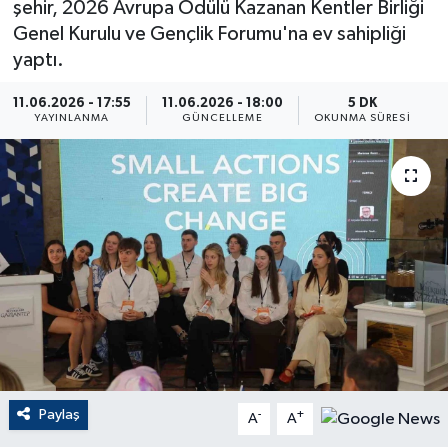
şehir, 2026 Avrupa Ödülü Kazanan Kentler Birliği
Genel Kurulu ve Gençlik Forumu'na ev sahipliği
ÇEVRE
yaptı.
Dış Haberler
11.06.2026 - 17:55
11.06.2026 - 18:00
5 DK
YAYINLANMA
GÜNCELLEME
OKUNMA SÜRESI
Dünya
EĞİTİM
EKONOMİ
English News
Finans
Flaş Haber
Paylaş
-
+
A
A
Gayrimenkul