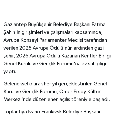
GENEL
Gaziantep Büyükşehir Belediye Başkanı Fatma
GÜNDEM
Şahin'in girişimleri ve çalışmaları kapsamında,
Güvenlik
Avrupa Konseyi Parlamenter Meclisi tarafından
verilen 2025 Avrupa Ödülü'nün ardından gazi
HABERDE İNSAN
şehir, 2026 Avrupa Ödülü Kazanan Kentler Birliği
Genel Kurulu ve Gençlik Forumu'na ev sahipliği
İNSAN
yaptı.
İş Dünyası
Geleneksel olarak her yıl gerçekleştirilen Genel
Kurul ve Gençlik Forumu, Ömer Ersoy Kültür
Jandarma
Merkezi'nde düzenlenen açılış töreniyle başladı.
Kadın
Toplantıya Ivano Frankivsk Belediye Başkanı