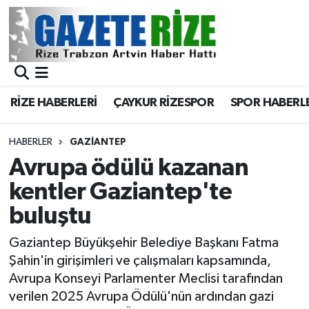
BÖLGEMİZ
Merkez Nöbetçi Eczaneler
SPOR
Merkez Hava Durumu
RİZE HABERLERİ
ÇAYKUR RİZESPOR
SPOR HABERL
Asayiş
Merkez Trafik Yoğunluk Haritası
HABERLER
GAZIANTEP
Rize Jandarma Komutanlığı
Süper Lig Puan Durumu ve Fikstür
Avrupa ödülü kazanan
kentler Gaziantep'te
Bilim Teknoloji
Tüm Manşetler
buluştu
Bölge
Son Dakika Haberleri
Gaziantep Büyükşehir Belediye Başkanı Fatma
Şahin'in girişimleri ve çalışmaları kapsamında,
Advertising news
Haber Arşivi
Avrupa Konseyi Parlamenter Meclisi tarafından
verilen 2025 Avrupa Ödülü'nün ardından gazi
Canlı Maç