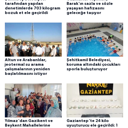
tarafından yapılan
Barak'ın sazla ve sözle
denetimlerde 703 kilogram
yaşayan hafızasını
bozuk et ele geçirildi
geleceğe taşıyor
Altun ve Arabanlılar,
Şehitkamil Belediyesi,
jeotermal su arama
koruma altındaki çocukları
çalışmalarının yeniden
sporla buluşturuyor
başlatılmasını istiyor
Yılmaz'dan Gazikent ve
Gaziantep'te 24 kilo
Beykent Mahallelerine
uyuşturucu ele geçirildi: 1