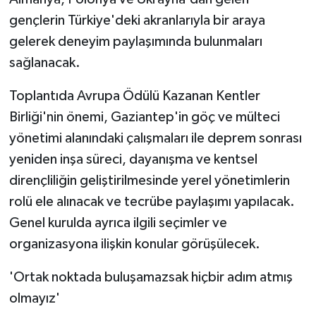
ÜLKE GÜNDEMİ
gençlerin Türkiye'deki akranlarıyla bir araya
gelerek deneyim paylaşımında bulunmaları
YAŞAM
sağlanacak.
YEREL
Toplantıda Avrupa Ödülü Kazanan Kentler
Birliği'nin önemi, Gaziantep'in göç ve mülteci
Yerel Haberler
yönetimi alanındaki çalışmaları ile deprem sonrası
yeniden inşa süreci, dayanışma ve kentsel
dirençliliğin geliştirilmesinde yerel yönetimlerin
rolü ele alınacak ve tecrübe paylaşımı yapılacak.
Genel kurulda ayrıca ilgili seçimler ve
organizasyona ilişkin konular görüşülecek.
'Ortak noktada buluşamazsak hiçbir adım atmış
olmayız'