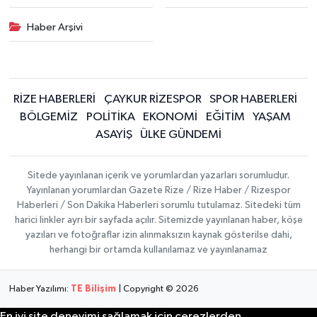
Haber Arşivi
RİZE HABERLERİ
ÇAYKUR RİZESPOR
SPOR HABERLERİ
BÖLGEMİZ
POLİTİKA
EKONOMİ
EĞİTİM
YAŞAM
ASAYİŞ
ÜLKE GÜNDEMİ
Sitede yayınlanan içerik ve yorumlardan yazarları sorumludur.
Yayınlanan yorumlardan Gazete Rize / Rize Haber / Rizespor
Haberleri / Son Dakika Haberleri sorumlu tutulamaz. Sitedeki tüm
harici linkler ayrı bir sayfada açılır. Sitemizde yayınlanan haber, köşe
yazıları ve fotoğraflar izin alınmaksızın kaynak gösterilse dahi,
herhangi bir ortamda kullanılamaz ve yayınlanamaz
Haber Yazılımı:
TE Bilişim
| Copyright © 2026
En iyi site deneyimi sağlamak için çerezlerden