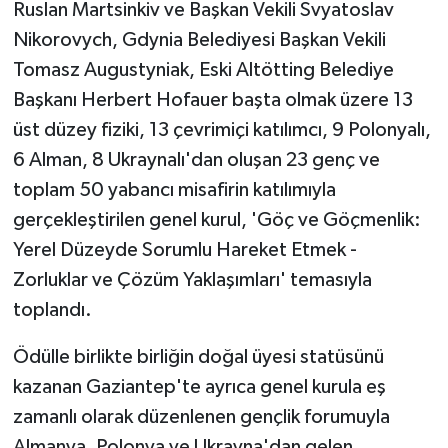
KÜLTÜR SANAT
Ruslan Martsinkiv ve Başkan Vekili Svyatoslav
Nikorovych, Gdynia Belediyesi Başkan Vekili
MAGAZİN
Tomasz Augustyniak, Eski Altötting Belediye
Başkanı Herbert Hofauer başta olmak üzere 13
Otomobil
üst düzey fiziki, 13 çevrimiçi katılımcı, 9 Polonyalı,
6 Alman, 8 Ukraynalı'dan oluşan 23 genç ve
POLİTİKA
toplam 50 yabancı misafirin katılımıyla
Sağlık
gerçekleştirilen genel kurul, 'Göç ve Göçmenlik:
Yerel Düzeyde Sorumlu Hareket Etmek -
SİYASET
Zorluklar ve Çözüm Yaklaşımları' temasıyla
toplandı.
SPOR HABERLERİ
Ödülle birlikte birliğin doğal üyesi statüsünü
TEKNOLOJİ
kazanan Gaziantep'te ayrıca genel kurula eş
Turizm
zamanlı olarak düzenlenen gençlik forumuyla
Almanya, Polonya ve Ukrayna'dan gelen