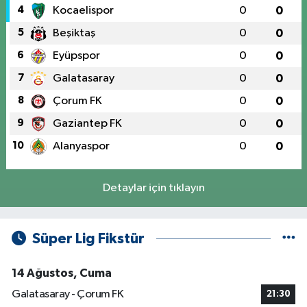
4
Kocaelispor
0
0
5
Beşiktaş
0
0
6
Eyüpspor
0
0
7
Galatasaray
0
0
8
Çorum FK
0
0
9
Gaziantep FK
0
0
10
Alanyaspor
0
0
Detaylar için tıklayın
Süper Lig Fikstür
14 Ağustos, Cuma
Galatasaray - Çorum FK
21:30