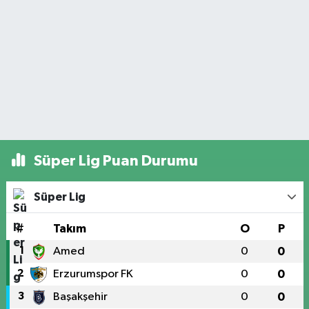
Süper Lig Puan Durumu
Süper Lig
#
Takım
O
P
1
Amed
0
0
2
Erzurumspor FK
0
0
3
Başakşehir
0
0